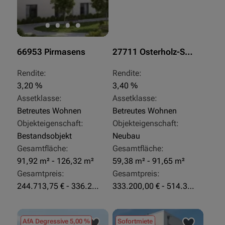
66953 Pirmasens
27711 Osterholz-Scharmbeck
Rendite:
Rendite:
3,20 %
3,40 %
Assetklasse:
Assetklasse:
Betreutes Wohnen
Betreutes Wohnen
Objekteigenschaft:
Objekteigenschaft:
Bestandsobjekt
Neubau
Gesamtfläche:
Gesamtfläche:
91,92 m² - 126,32 m²
59,38 m² - 91,65 m²
Gesamtpreis:
Gesamtpreis:
244.713,75 € - 336.292 €
333.200,00 € - 514.310,00 €
AfA Degressive 5,00 %
Sofortmiete