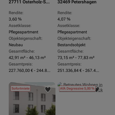
27711 Osterholz-Scharmbeck
32469 Petershagen
Rendite:
Rendite:
3,60 %
4,07 %
Assetklasse:
Assetklasse:
Pflegeapartment
Pflegeapartment
Objekteigenschaft:
Objekteigenschaft:
Neubau
Bestandsobjekt
Gesamtfläche:
Gesamtfläche:
42,91 m² - 46,13 m²
73,15 m² - 77,83 m²
Gesamtpreis:
Gesamtpreis:
227.760,00 € - 244.860,00 €
251.336,84 € - 267.420,00 €
Sofortmiete
AfA Degressive 5,00 %