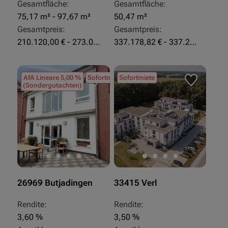
Gesamtfläche:
Gesamtfläche:
75,17 m² - 97,67 m²
50,47 m²
Gesamtpreis:
Gesamtpreis:
210.120,00 € - 273.003,24 €
337.178,82 € - 337.207,06 €
AfA Lineare 5,00 %
Sofortmiete
Sofortmiete
(Sondergutachten)
26969 Butjadingen
33415 Verl
Rendite:
Rendite:
3,60 %
3,50 %