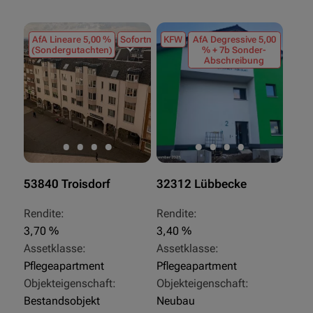
AfA Lineare 5,00 %
Sofortmiete
KFW
AfA Degressive 5,00
(Sondergutachten)
% + 7b Sonder-
Abschreibung
53840 Troisdorf
32312 Lübbecke
Rendite:
Rendite:
3,70 %
3,40 %
Assetklasse:
Assetklasse:
Pflegeapartment
Pflegeapartment
Objekteigenschaft:
Objekteigenschaft:
Bestandsobjekt
Neubau