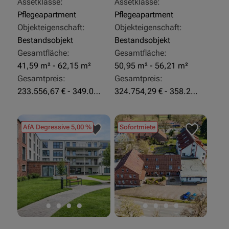
Assetklasse:
Assetklasse:
Pflegeapartment
Pflegeapartment
Objekteigenschaft:
Objekteigenschaft:
Bestandsobjekt
Bestandsobjekt
Gesamtfläche:
Gesamtfläche:
41,59 m² - 62,15 m²
50,95 m² - 56,21 m²
Gesamtpreis:
Gesamtpreis:
233.556,67 € - 349.016,67 €
324.754,29 € - 358.289,14 €
AfA Degressive 5,00 %
Sofortmiete