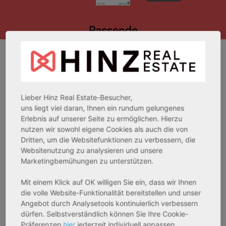
Passende
Immobilienangebote
Lieber Hinz Real Estate-Besucher,
uns liegt viel daran, Ihnen ein rundum gelungenes
enioren-/Betreutes Wohnen
Bestandsobjekt
Neubau
Erlebnis auf unserer Seite zu ermöglichen. Hierzu
KFW
AfA
nutzen wir sowohl eigene Cookies als auch die von
Dritten, um die Websitefunktionen zu verbessern, die
Websitenutzung zu analysieren und unsere
Marketingbemühungen zu unterstützen.
Sortierung / Filter
Mit einem Klick auf OK willigen Sie ein, dass wir Ihnen
die volle Website-Funktionalität bereitstellen und unser
Angebot durch Analysetools kontinuierlich verbessern
AfA
Sofortmiete
AfA Degressive
Sofortmiete
Degressive
5,00 %
dürfen. Selbstverständlich können Sie Ihre Cookie-
5,00 %
(Sondergutachten)
Präferenzen
hier
jederzeit individuell anpassen.