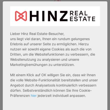
Immobilienmarkt der Zukunft
Der Bedarf an Pflegeapartments oder
Apartments im Betreuten Wohnen kann
vielerorts in der Bundesrepublik schon heute
Lieber Hinz Real Estate-Besucher,
nicht gedeckt werden
uns liegt viel daran, Ihnen ein rundum gelungenes
Erlebnis auf unserer Seite zu ermöglichen. Hierzu
nutzen wir sowohl eigene Cookies als auch die von
Dritten, um die Websitefunktionen zu verbessern, die
Websitenutzung zu analysieren und unsere
Marketingbemühungen zu unterstützen.
Attraktive Mietrendite
Mit einem Klick auf OK willigen Sie ein, dass wir Ihnen
Mietrenditen mit z.B. 3,20 % als Grundlage
die volle Website-Funktionalität bereitstellen und unser
bilden mit der steuerfreien
Angebot durch Analysetools kontinuierlich verbessern
Verkaufsmöglichkeit nach 10 Jahren ein
dürfen. Selbstverständlich können Sie Ihre Cookie-
Präferenzen
hier
jederzeit individuell anpassen.
spannendes Objekt für Einzelinvestoren
oder auch Investoren mit größerem
Immobilienportfolio