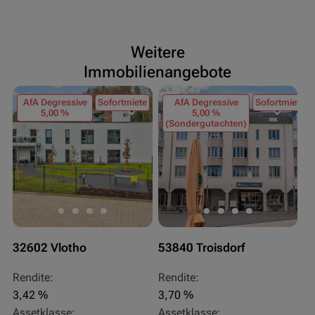
Weitere
Immobilienangebote
AfA Degressive
Sofortmiete
AfA Degressive
Sofortmiete
5,00 %
5,00 %
(Sondergutachten)
32602 Vlotho
53840 Troisdorf
5
Rendite:
Rendite:
Re
3,42 %
3,70 %
3
Assetklasse:
Assetklasse:
As