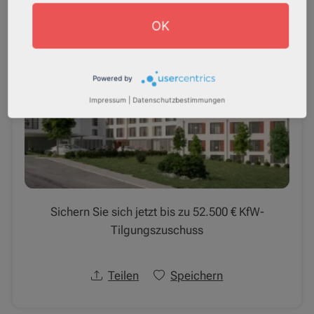
OK
Powered by
Impressum
|
Datenschutzbestimmungen
Sichern Sie sich jetzt bis zu 52.500 € KfW-
Tilgungszuschuss
Teilen
Speichern