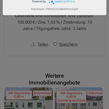
Powered by
Impressum
|
Datenschutzbestimmungen
Gesicherte KfW-Konditionen: KfW-Darlehen:
100.000 € / Zins: 1,03 % / Zinsbindung: 10
Jahre / Tilgungsfreie Jahre: 3 Jahre
Teilen
Speichern
Weitere
Immobilienangebote
AfA Degressive
Sofortmiete
AfA Degressive
Sofortmiete
5,00 %
5,00 %
(Sondergutachten)