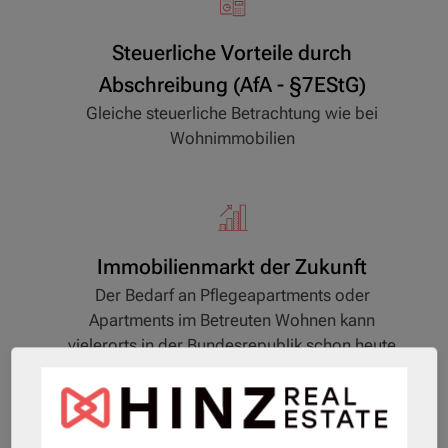
Steuerliche Vorteile durch
Abschreibung (AfA - §7EStG)
Gleiche steuerliche Betrachtung wie bei
Wohnimmobilien
Immobilienmarkt der Zukunft
Der Bedarf an Pflegeapartments oder
Apartments im Betreuten Wohnen kann
vielerorts in der Bundesrepublik schon heute
nicht gedeckt werden