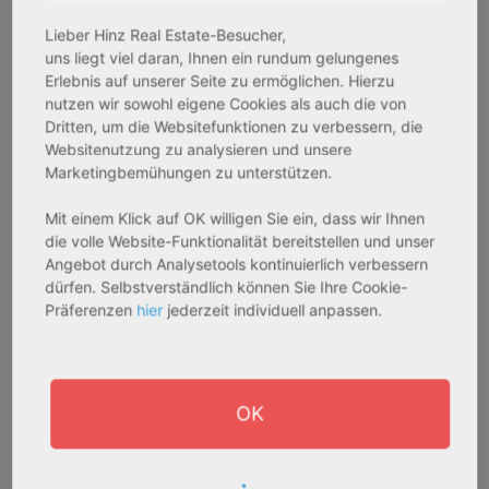
Lieber Hinz Real Estate-Besucher,
Attraktive Mietrendite
uns liegt viel daran, Ihnen ein rundum gelungenes
Erlebnis auf unserer Seite zu ermöglichen. Hierzu
Mietrenditen mit z.B. 3,60 % als Grundlage
nutzen wir sowohl eigene Cookies als auch die von
bilden mit der steuerfreien
Dritten, um die Websitefunktionen zu verbessern, die
Verkaufsmöglichkeit nach 10 Jahren ein
Websitenutzung zu analysieren und unsere
spannendes Objekt für Einzelinvestoren
Marketingbemühungen zu unterstützen.
oder auch Investoren mit größerem
Mit einem Klick auf OK willigen Sie ein, dass wir Ihnen
Immobilienportfolio
die volle Website-Funktionalität bereitstellen und unser
Angebot durch Analysetools kontinuierlich verbessern
dürfen. Selbstverständlich können Sie Ihre Cookie-
Präferenzen
hier
jederzeit individuell anpassen.
OK