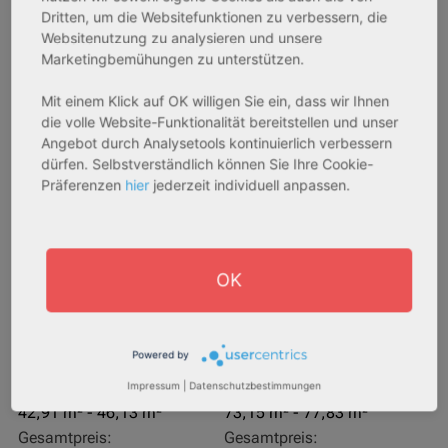
Dritten, um die Websitefunktionen zu verbessern, die
Websitenutzung zu analysieren und unsere
Marketingbemühungen zu unterstützen.
Mit einem Klick auf OK willigen Sie ein, dass wir Ihnen
die volle Website-Funktionalität bereitstellen und unser
Angebot durch Analysetools kontinuierlich verbessern
dürfen. Selbstverständlich können Sie Ihre Cookie-
Präferenzen
hier
jederzeit individuell anpassen.
27711 Osterholz-Scharmbeck
32469 Petershagen
Rendite:
Rendite:
3,60 %
4,07 %
OK
Assetklasse:
Assetklasse:
Pflegeapartment
Pflegeapartment
Objekteigenschaft:
Objekteigenschaft:
Powered by
Neubau
Bestandsobjekt
Gesamtfläche:
Gesamtfläche:
Impressum
|
Datenschutzbestimmungen
42,91 m² - 46,13 m²
73,15 m² - 77,83 m²
Gesamtpreis:
Gesamtpreis: