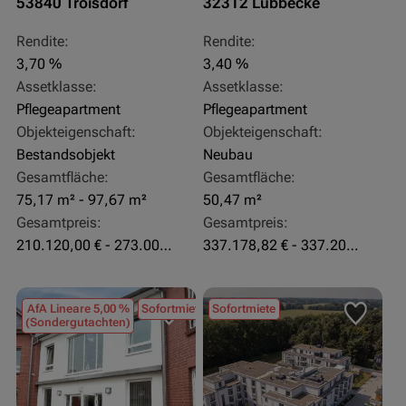
53840 Troisdorf
32312 Lübbecke
Rendite:
Rendite:
3,70 %
3,40 %
Assetklasse:
Assetklasse:
Pflegeapartment
Pflegeapartment
Objekteigenschaft:
Objekteigenschaft:
Bestandsobjekt
Neubau
Gesamtfläche:
Gesamtfläche:
75,17 m² - 97,67 m²
50,47 m²
Gesamtpreis:
Gesamtpreis:
210.120,00 € - 273.003,24 €
337.178,82 € - 337.207,06 €
AfA Lineare 5,00 %
Sofortmiete
Sofortmiete
(Sondergutachten)