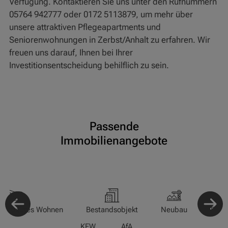
Verfügung. Kontaktieren Sie uns unter den Rufnummern
05764 942777 oder 0172 5113879, um mehr über
unsere attraktiven Pflegeapartments und
Seniorenwohnungen in Zerbst/Anhalt zu erfahren. Wir
freuen uns darauf, Ihnen bei Ihrer
Investitionsentscheidung behilflich zu sein.
Passende
Immobilienangebote
-/Betreutes Wohnen
Bestandsobjekt
Neubau
Pfle
KFW
AfA