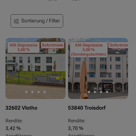
Sortierung / Filter
AfA Degressive
Sofortmiete
AfA Degressive
Sofortmiete
5,00 %
5,00 %
(Sondergutachten)
32602 Vlotho
53840 Troisdorf
Rendite:
Rendite:
3,42 %
3,70 %
Assetklasse:
Assetklasse: