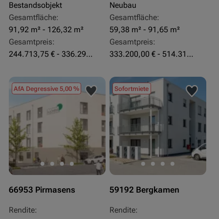
Bestandsobjekt
Neubau
Gesamtfläche:
Gesamtfläche:
91,92 m² - 126,32 m²
59,38 m² - 91,65 m²
Gesamtpreis:
Gesamtpreis:
244.713,75 € - 336.292 €
333.200,00 € - 514.310,00 €
AfA Degressive 5,00 %
Sofortmiete
66953 Pirmasens
59192 Bergkamen
Rendite:
Rendite: