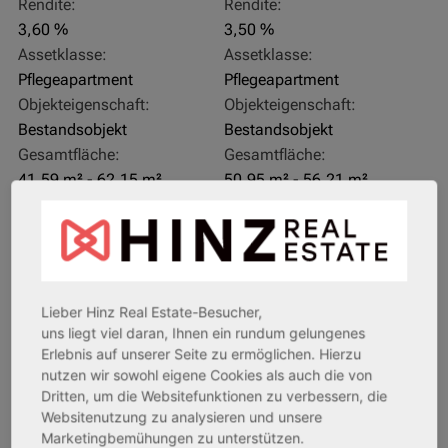
Rendite:
Rendite:
3,60 %
3,50 %
Assetklasse:
Assetklasse:
Pflegeapartment
Pflegeapartment
Objekteigenschaft:
Objekteigenschaft:
Bestandsobjekt
Bestandsobjekt
Gesamtfläche:
Gesamtfläche:
41,59 m² - 62,15 m²
50,95 m² - 56,21 m²
Gesamtpreis:
Gesamtpreis:
233.556,67 € - 349.016,67 €
324.754,29 € - 358.289,14 €
AfA Degressive 5,00 %
Sofortmiete
Lieber Hinz Real Estate-Besucher,
uns liegt viel daran, Ihnen ein rundum gelungenes
Erlebnis auf unserer Seite zu ermöglichen. Hierzu
nutzen wir sowohl eigene Cookies als auch die von
Dritten, um die Websitefunktionen zu verbessern, die
Websitenutzung zu analysieren und unsere
Marketingbemühungen zu unterstützen.