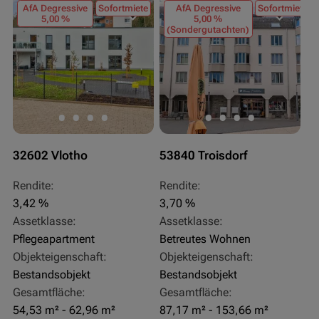
AfA Degressive
Sofortmiete
AfA Degressive
Sofortmiete
5,00 %
5,00 %
(Sondergutachten)
32602 Vlotho
53840 Troisdorf
Rendite:
Rendite:
3,42 %
3,70 %
Assetklasse:
Assetklasse:
Pflegeapartment
Betreutes Wohnen
Objekteigenschaft:
Objekteigenschaft:
Bestandsobjekt
Bestandsobjekt
Gesamtfläche:
Gesamtfläche:
54,53 m² - 62,96 m²
87,17 m² - 153,66 m²