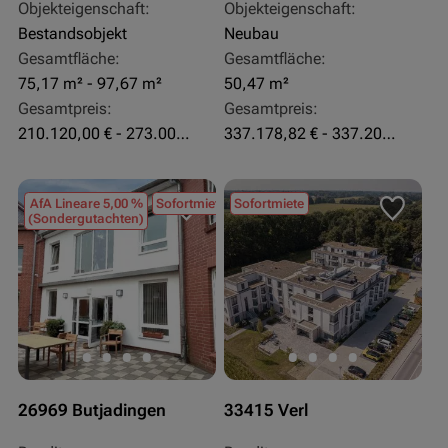
Objekteigenschaft:
Objekteigenschaft:
Bestandsobjekt
Neubau
Gesamtfläche:
Gesamtfläche:
75,17 m² - 97,67 m²
50,47 m²
Gesamtpreis:
Gesamtpreis:
210.120,00 € - 273.003,24 €
337.178,82 € - 337.207,06 €
AfA Lineare 5,00 %
Sofortmiete
Sofortmiete
(Sondergutachten)
26969 Butjadingen
33415 Verl