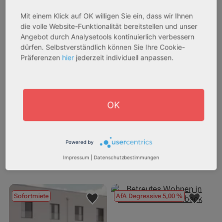
Mit einem Klick auf OK willigen Sie ein, dass wir Ihnen
die volle Website-Funktionalität bereitstellen und unser
27711 Osterholz-Scharmbeck
32469 Petershagen
Angebot durch Analysetools kontinuierlich verbessern
dürfen. Selbstverständlich können Sie Ihre Cookie-
Rendite:
Rendite:
Präferenzen
hier
jederzeit individuell anpassen.
3,60 %
4,07 %
Assetklasse:
Assetklasse:
Pflegeapartment
Pflegeapartment
Objekteigenschaft:
Objekteigenschaft:
OK
Neubau
Bestandsobjekt
Gesamtfläche:
Gesamtfläche:
42,91 m² - 46,13 m²
73,15 m² - 77,83 m²
Powered by
Gesamtpreis:
Gesamtpreis:
Impressum
|
Datenschutzbestimmungen
227.760,00 € - 244.860,00 €
251.336,84 € - 267.420,00 €
Sofortmiete
AfA Degressive 5,00 %