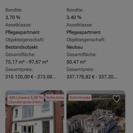
Rendite:
Rendite:
3,70 %
3,40 %
Assetklasse:
Assetklasse:
Pflegeapartment
Pflegeapartment
Objekteigenschaft:
Objekteigenschaft:
Bestandsobjekt
Neubau
Gesamtfläche:
Gesamtfläche:
75,17 m² - 97,67 m²
50,47 m²
Gesamtpreis:
Gesamtpreis:
210.120,00 € - 273.003,24 €
337.178,82 € - 337.207,06 €
AfA Lineare 5,00 %
Sofortmiete
Sofortmiete
(Sondergutachten)