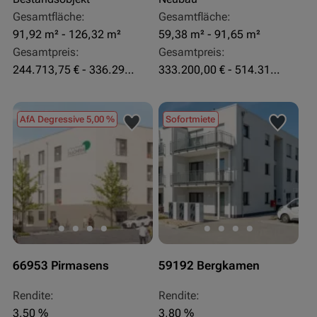
Gesamtfläche:
Gesamtfläche:
91,92 m² - 126,32 m²
59,38 m² - 91,65 m²
Gesamtpreis:
Gesamtpreis:
244.713,75 € - 336.292 €
333.200,00 € - 514.310,00 €
AfA Degressive 5,00 %
Sofortmiete
66953 Pirmasens
59192 Bergkamen
Rendite:
Rendite:
3,50 %
3,80 %