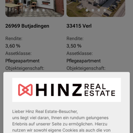
26969 Butjadingen
33415 Verl
Rendite:
Rendite:
3,60 %
3,50 %
Assetklasse:
Assetklasse:
Pflegeapartment
Pflegeapartment
Objekteigenschaft:
Objekteigenschaft:
Bestandsobjekt
Bestandsobjekt
Gesamtfläche:
Gesamtfläche:
41,59 m² - 62,15 m²
50,95 m² - 56,21 m²
Gesamtpreis:
Gesamtpreis:
233.556,67 € - 349.016,67 €
324.754,29 € - 358.289,14 €
Lieber Hinz Real Estate-Besucher,
uns liegt viel daran, Ihnen ein rundum gelungenes
Erlebnis auf unserer Seite zu ermöglichen. Hierzu
AfA Degressive 5,00 %
Sofortmiete
nutzen wir sowohl eigene Cookies als auch die von