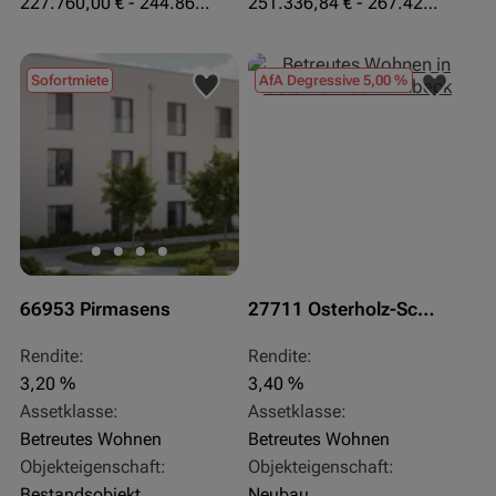
227.760,00 € - 244.860,00 €
251.336,84 € - 267.420,00 €
Sofortmiete
AfA Degressive 5,00 %
66953 Pirmasens
27711 Osterholz-Scharmbeck
Rendite:
Rendite:
3,20 %
3,40 %
Assetklasse:
Assetklasse:
Betreutes Wohnen
Betreutes Wohnen
Objekteigenschaft:
Objekteigenschaft:
Bestandsobjekt
Neubau