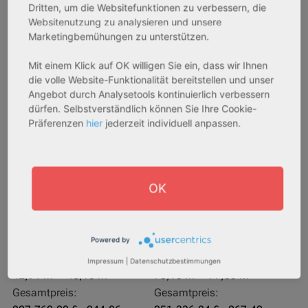
Dritten, um die Websitefunktionen zu verbessern, die
Websitenutzung zu analysieren und unsere
Marketingbemühungen zu unterstützen.
Mit einem Klick auf OK willigen Sie ein, dass wir Ihnen
die volle Website-Funktionalität bereitstellen und unser
Angebot durch Analysetools kontinuierlich verbessern
dürfen. Selbstverständlich können Sie Ihre Cookie-
Präferenzen
hier
jederzeit individuell anpassen.
27711 Osterholz-Scharmbeck
32469 Petershagen
Rendite:
Rendite:
3,60 %
4,07 %
OK
Assetklasse:
Assetklasse:
Pflegeapartment
Pflegeapartment
Objekteigenschaft:
Objekteigenschaft:
Neubau
Bestandsobjekt
Powered by
Gesamtfläche:
Gesamtfläche:
Impressum
|
Datenschutzbestimmungen
42,91 m² - 46,13 m²
73,15 m² - 77,83 m²
Gesamtpreis:
Gesamtpreis: