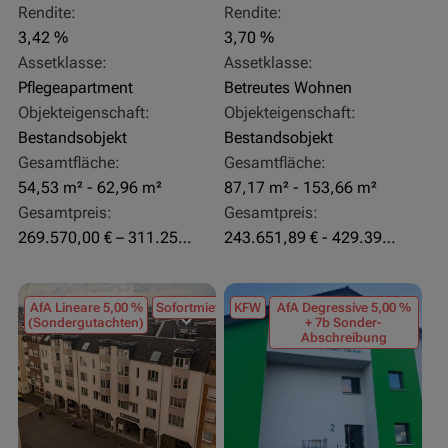
Rendite:
Rendite:
3,42 %
3,70 %
Assetklasse:
Assetklasse:
Pflegeapartment
Betreutes Wohnen
Objekteigenschaft:
Objekteigenschaft:
Bestandsobjekt
Bestandsobjekt
Gesamtfläche:
Gesamtfläche:
54,53 m² - 62,96 m²
87,17 m² - 153,66 m²
Gesamtpreis:
Gesamtpreis:
269.570,00 € – 311.250,00 €
243.651,89 € - 429.392,43 €
AfA Lineare 5,00 %
Sofortmiete
KFW
AfA Degressive 5,00 %
(Sondergutachten)
+ 7b Sonder-
Abschreibung