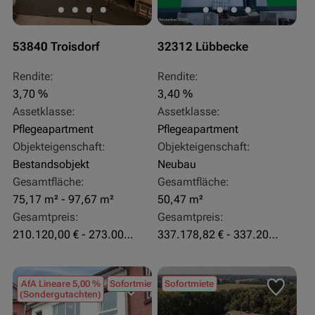
53840 Troisdorf
32312 Lübbecke
Rendite:
Rendite:
3,70 %
3,40 %
Assetklasse:
Assetklasse:
Pflegeapartment
Pflegeapartment
Objekteigenschaft:
Objekteigenschaft:
Bestandsobjekt
Neubau
Gesamtfläche:
Gesamtfläche:
75,17 m² - 97,67 m²
50,47 m²
Gesamtpreis:
Gesamtpreis:
210.120,00 € - 273.003,24 €
337.178,82 € - 337.207,06 €
AfA Lineare 5,00 %
Sofortmiete
Sofortmiete
(Sondergutachten)