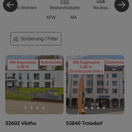
-/Betreutes Wohnen
Bestandsobjekt
Neubau
Pfle
KFW
AfA
Sortierung / Filter
AfA Degressive
Sofortmiete
AfA Degressive
Sofortmiete
5,00 %
5,00 %
(Sondergutachten)
32602 Vlotho
53840 Troisdorf