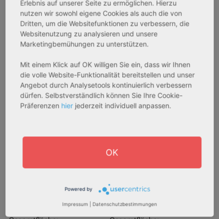
Erlebnis auf unserer Seite zu ermöglichen. Hierzu
nutzen wir sowohl eigene Cookies als auch die von
Dritten, um die Websitefunktionen zu verbessern, die
AfA Degressive 5,00 %
Sofortmiete
Websitenutzung zu analysieren und unsere
Marketingbemühungen zu unterstützen.
Mit einem Klick auf OK willigen Sie ein, dass wir Ihnen
die volle Website-Funktionalität bereitstellen und unser
Angebot durch Analysetools kontinuierlich verbessern
dürfen. Selbstverständlich können Sie Ihre Cookie-
Präferenzen
hier
jederzeit individuell anpassen.
27711 Osterholz-Scharmbeck
32469 Petershagen
Rendite:
Rendite:
OK
3,60 %
4,07 %
Assetklasse:
Assetklasse:
Pflegeapartment
Pflegeapartment
Powered by
Objekteigenschaft:
Objekteigenschaft:
Impressum
|
Datenschutzbestimmungen
Neubau
Bestandsobjekt