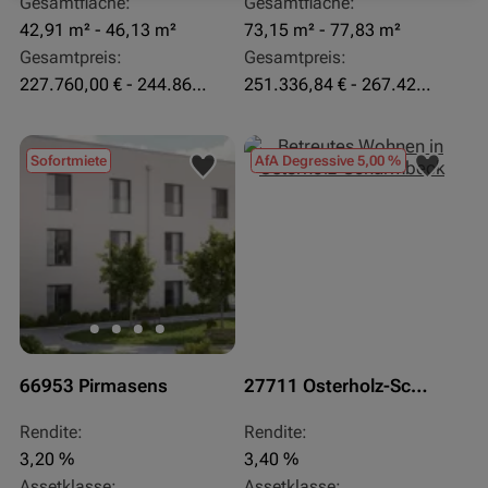
Gesamtfläche:
Gesamtfläche:
42,91 m² - 46,13 m²
73,15 m² - 77,83 m²
Gesamtpreis:
Gesamtpreis:
227.760,00 € - 244.860,00 €
251.336,84 € - 267.420,00 €
Sofortmiete
AfA Degressive 5,00 %
66953 Pirmasens
27711 Osterholz-Scharmbeck
Rendite:
Rendite:
3,20 %
3,40 %
Assetklasse:
Assetklasse: