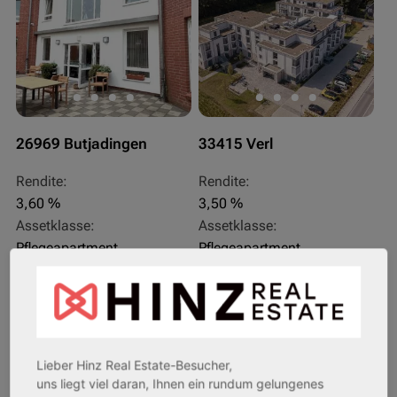
26969 Butjadingen
33415 Verl
Rendite:
Rendite:
3,60 %
3,50 %
Assetklasse:
Assetklasse:
Pflegeapartment
Pflegeapartment
Objekteigenschaft:
Objekteigenschaft:
Bestandsobjekt
Bestandsobjekt
Gesamtfläche:
Gesamtfläche:
41,59 m² - 62,15 m²
50,95 m² - 56,21 m²
Gesamtpreis:
Gesamtpreis:
Lieber Hinz Real Estate-Besucher,
233.556,67 € - 349.016,67 €
324.754,29 € - 358.289,14 €
uns liegt viel daran, Ihnen ein rundum gelungenes