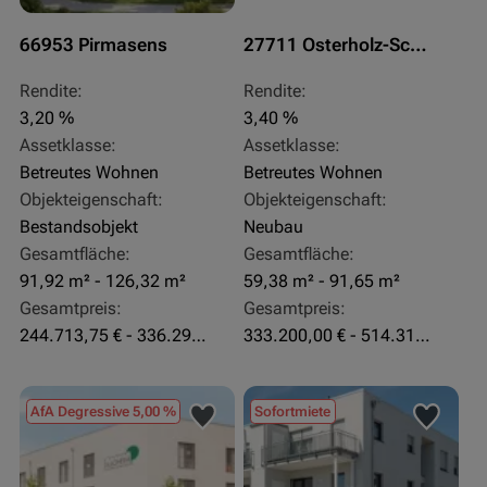
66953 Pirmasens
27711 Osterholz-Scharmbeck
Rendite:
Rendite:
3,20 %
3,40 %
Assetklasse:
Assetklasse:
Betreutes Wohnen
Betreutes Wohnen
Objekteigenschaft:
Objekteigenschaft:
Bestandsobjekt
Neubau
Gesamtfläche:
Gesamtfläche:
91,92 m² - 126,32 m²
59,38 m² - 91,65 m²
Gesamtpreis:
Gesamtpreis:
244.713,75 € - 336.292 €
333.200,00 € - 514.310,00 €
AfA Degressive 5,00 %
Sofortmiete