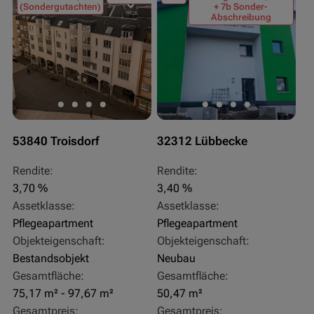
(Sondergutachten)
+ 7b Sonder-
Abschreibung
53840 Troisdorf
32312 Lübbecke
Rendite:
Rendite:
3,70 %
3,40 %
Assetklasse:
Assetklasse:
Pflegeapartment
Pflegeapartment
Objekteigenschaft:
Objekteigenschaft:
Bestandsobjekt
Neubau
Gesamtfläche:
Gesamtfläche:
75,17 m² - 97,67 m²
50,47 m²
Gesamtpreis:
Gesamtpreis: