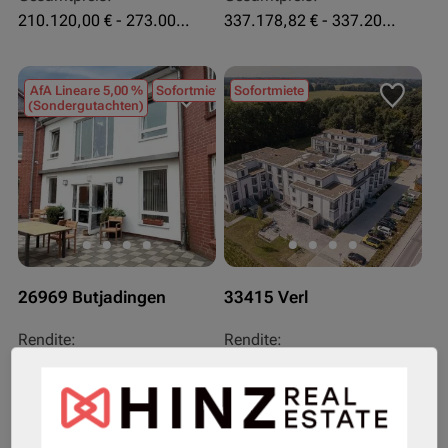
210.120,00 € - 273.003,24 €
337.178,82 € - 337.207,06 €
AfA Lineare 5,00 %
Sofortmiete
Sofortmiete
(Sondergutachten)
26969 Butjadingen
33415 Verl
Rendite:
Rendite:
3,60 %
3,50 %
Assetklasse:
Assetklasse:
Pflegeapartment
Pflegeapartment
Objekteigenschaft:
Objekteigenschaft: