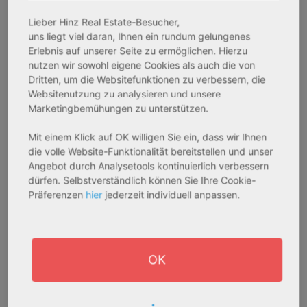
Bestandsobjekt
Bestandsobjekt
Lieber Hinz Real Estate-Besucher,
Gesamtfläche:
Gesamtfläche:
uns liegt viel daran, Ihnen ein rundum gelungenes
41,59 m² - 62,15 m²
50,95 m² - 56,21 m²
Erlebnis auf unserer Seite zu ermöglichen. Hierzu
Gesamtpreis:
Gesamtpreis:
nutzen wir sowohl eigene Cookies als auch die von
233.556,67 € - 349.016,67 €
324.754,29 € - 358.289,14 €
Dritten, um die Websitefunktionen zu verbessern, die
Websitenutzung zu analysieren und unsere
Marketingbemühungen zu unterstützen.
AfA Degressive 5,00 %
Sofortmiete
Mit einem Klick auf OK willigen Sie ein, dass wir Ihnen
die volle Website-Funktionalität bereitstellen und unser
Angebot durch Analysetools kontinuierlich verbessern
dürfen. Selbstverständlich können Sie Ihre Cookie-
Präferenzen
hier
jederzeit individuell anpassen.
OK
27711 Osterholz-Scharmbeck
32469 Petershagen
Rendite:
Rendite: