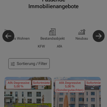
Immobilienangebote
-/Betreutes Wohnen
Bestandsobjekt
Neubau
Pfle
KFW
AfA
Sortierung / Filter
AfA Degressive
Sofortmiete
AfA Degressive
Sofortmiete
5,00 %
5,00 %
(Sondergutachten)