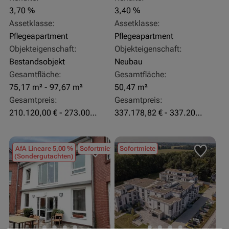
3,70 %
3,40 %
Assetklasse:
Assetklasse:
Pflegeapartment
Pflegeapartment
Objekteigenschaft:
Objekteigenschaft:
Bestandsobjekt
Neubau
Gesamtfläche:
Gesamtfläche:
75,17 m² - 97,67 m²
50,47 m²
Gesamtpreis:
Gesamtpreis:
210.120,00 € - 273.003,24 €
337.178,82 € - 337.207,06 €
AfA Lineare 5,00 %
Sofortmiete
Sofortmiete
(Sondergutachten)