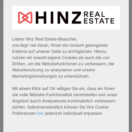
26969 Butjadingen
33415 Verl
Rendite:
Rendite:
3,60 %
3,50 %
Lieber Hinz Real Estate-Besucher,
Assetklasse:
Assetklasse:
uns liegt viel daran, Ihnen ein rundum gelungenes
Pflegeapartment
Pflegeapartment
Erlebnis auf unserer Seite zu ermöglichen. Hierzu
Objekteigenschaft:
Objekteigenschaft:
nutzen wir sowohl eigene Cookies als auch die von
Bestandsobjekt
Bestandsobjekt
Dritten, um die Websitefunktionen zu verbessern, die
Websitenutzung zu analysieren und unsere
Gesamtfläche:
Gesamtfläche:
Marketingbemühungen zu unterstützen.
41,59 m² - 62,15 m²
50,95 m² - 56,21 m²
Gesamtpreis:
Gesamtpreis:
Mit einem Klick auf OK willigen Sie ein, dass wir Ihnen
233.556,67 € - 349.016,67 €
324.754,29 € - 358.289,14 €
die volle Website-Funktionalität bereitstellen und unser
Angebot durch Analysetools kontinuierlich verbessern
dürfen. Selbstverständlich können Sie Ihre Cookie-
Präferenzen
hier
jederzeit individuell anpassen.
AfA Degressive 5,00 %
Sofortmiete