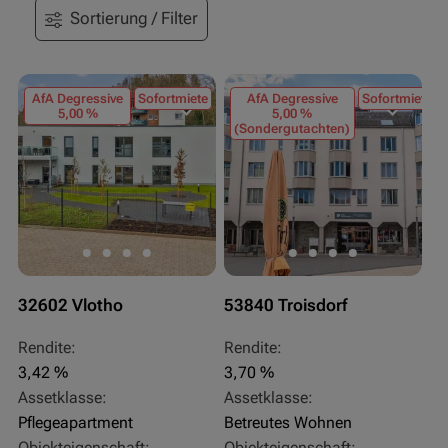
Sortierung / Filter
AfA Degressive
Sofortmiete
AfA Degressive
Sofortmiete
5,00 %
5,00 %
(Sondergutachten)
32602 Vlotho
53840 Troisdorf
Rendite:
Rendite:
3,42 %
3,70 %
Assetklasse:
Assetklasse:
Pflegeapartment
Betreutes Wohnen
Objekteigenschaft:
Objekteigenschaft: