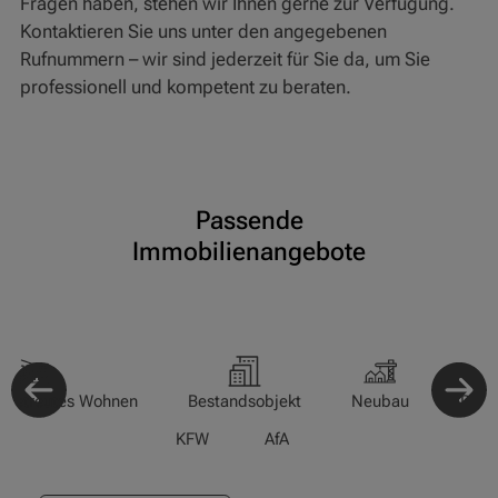
Fragen haben, stehen wir Ihnen gerne zur Verfügung.
Kontaktieren Sie uns unter den angegebenen
Rufnummern – wir sind jederzeit für Sie da, um Sie
professionell und kompetent zu beraten.
Passende
Immobilienangebote
-/Betreutes Wohnen
Bestandsobjekt
Neubau
Pfle
KFW
AfA