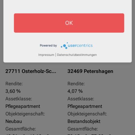
AfA Degressive 5,00 %
Sofortmiete
OK
Powered by
Impressum
|
Datenschutzbestimmungen
27711 Osterholz-Scharmbeck
32469 Petershagen
Rendite:
Rendite:
3,60 %
4,07 %
Assetklasse:
Assetklasse:
Pflegeapartment
Pflegeapartment
Objekteigenschaft:
Objekteigenschaft:
Neubau
Bestandsobjekt
Gesamtfläche:
Gesamtfläche: