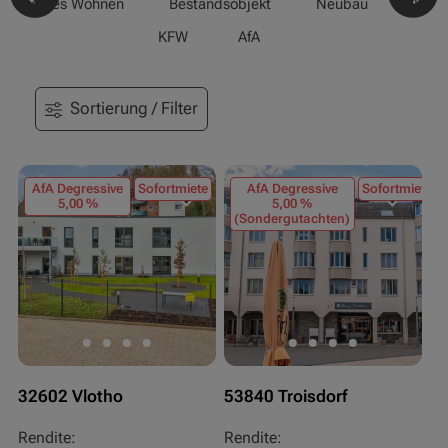
-/Betreutes Wohnen
Bestandsobjekt
Neubau
Pfle
KFW
AfA
Sortierung / Filter
AfA Degressive
Sofortmiete
AfA Degressive
Sofortmiete
5,00 %
5,00 %
(Sondergutachten)
32602 Vlotho
53840 Troisdorf
Rendite:
Rendite: