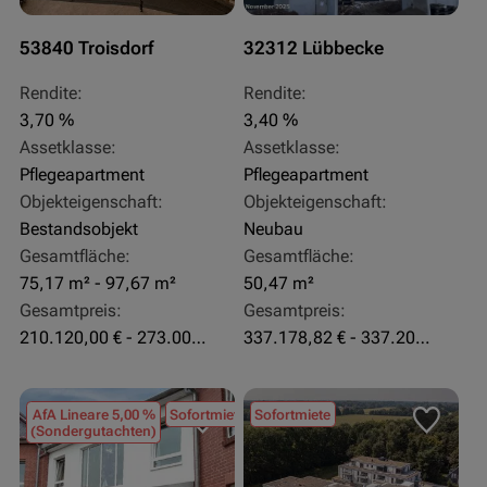
53840 Troisdorf
32312 Lübbecke
Rendite:
Rendite:
3,70 %
3,40 %
Assetklasse:
Assetklasse:
Pflegeapartment
Pflegeapartment
Objekteigenschaft:
Objekteigenschaft:
Bestandsobjekt
Neubau
Gesamtfläche:
Gesamtfläche:
75,17 m² - 97,67 m²
50,47 m²
Gesamtpreis:
Gesamtpreis:
210.120,00 € - 273.003,24 €
337.178,82 € - 337.207,06 €
AfA Lineare 5,00 %
Sofortmiete
Sofortmiete
(Sondergutachten)