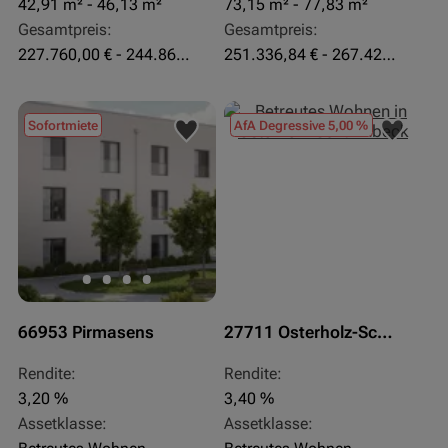
42,91 m² - 46,13 m²
73,15 m² - 77,83 m²
Gesamtpreis:
Gesamtpreis:
227.760,00 € - 244.860,00 €
251.336,84 € - 267.420,00 €
Sofortmiete
AfA Degressive 5,00 %
66953 Pirmasens
27711 Osterholz-Scharmbeck
Rendite:
Rendite:
3,20 %
3,40 %
Assetklasse:
Assetklasse: