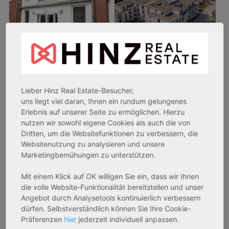
26969 Butjadingen
33415 Verl
Lieber Hinz Real Estate-Besucher,
Rendite:
Rendite:
uns liegt viel daran, Ihnen ein rundum gelungenes
3,60 %
3,50 %
Erlebnis auf unserer Seite zu ermöglichen. Hierzu
Assetklasse:
Assetklasse:
nutzen wir sowohl eigene Cookies als auch die von
Pflegeapartment
Pflegeapartment
Dritten, um die Websitefunktionen zu verbessern, die
Objekteigenschaft:
Objekteigenschaft:
Websitenutzung zu analysieren und unsere
Marketingbemühungen zu unterstützen.
Bestandsobjekt
Bestandsobjekt
Gesamtfläche:
Gesamtfläche:
Mit einem Klick auf OK willigen Sie ein, dass wir Ihnen
41,59 m² - 62,15 m²
50,95 m² - 56,21 m²
die volle Website-Funktionalität bereitstellen und unser
Gesamtpreis:
Gesamtpreis:
Angebot durch Analysetools kontinuierlich verbessern
233.556,67 € - 349.016,67 €
324.754,29 € - 358.289,14 €
dürfen. Selbstverständlich können Sie Ihre Cookie-
Präferenzen
hier
jederzeit individuell anpassen.