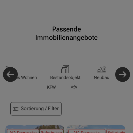
Passende
Immobilienangebote
-/Betreutes Wohnen
Bestandsobjekt
Neubau
Pfle
KFW
AfA
Sortierung / Filter
AfA Degressive
Sofortmiete
AfA Degressive
Sofortmiete