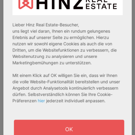
3,60 %
3,50 %
Assetklasse:
Assetklasse:
Pflegeapartment
Pflegeapartment
Lieber Hinz Real Estate-Besucher,
Objekteigenschaft:
Objekteigenschaft:
uns liegt viel daran, Ihnen ein rundum gelungenes
Bestandsobjekt
Bestandsobjekt
Erlebnis auf unserer Seite zu ermöglichen. Hierzu
Gesamtfläche:
Gesamtfläche:
nutzen wir sowohl eigene Cookies als auch die von
41,59 m² - 62,15 m²
50,95 m² - 56,21 m²
Dritten, um die Websitefunktionen zu verbessern, die
Websitenutzung zu analysieren und unsere
Gesamtpreis:
Gesamtpreis:
Marketingbemühungen zu unterstützen.
233.556,67 € - 349.016,67 €
324.754,29 € - 358.289,14 €
Mit einem Klick auf OK willigen Sie ein, dass wir Ihnen
die volle Website-Funktionalität bereitstellen und unser
AfA Degressive 5,00 %
Sofortmiete
Angebot durch Analysetools kontinuierlich verbessern
dürfen. Selbstverständlich können Sie Ihre Cookie-
Präferenzen
hier
jederzeit individuell anpassen.
OK