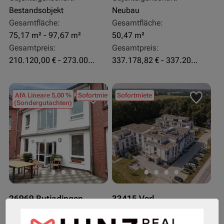
Bestandsobjekt
Neubau
Gesamtfläche:
Gesamtfläche:
75,17 m² - 97,67 m²
50,47 m²
Gesamtpreis:
Gesamtpreis:
210.120,00 € - 273.003,24 €
337.178,82 € - 337.207,06 €
AfA Lineare 5,00 %
Sofortmiete
Sofortmiete
(Sondergutachten)
26969 Butjadingen
33415 Verl
Rendite:
Rendite: