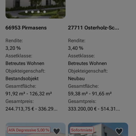
66953 Pirmasens
27711 Osterholz-Scharmbeck
Rendite:
Rendite:
3,20 %
3,40 %
Assetklasse:
Assetklasse:
Betreutes Wohnen
Betreutes Wohnen
Objekteigenschaft:
Objekteigenschaft:
Bestandsobjekt
Neubau
Gesamtfläche:
Gesamtfläche:
91,92 m² - 126,32 m²
59,38 m² - 91,65 m²
Gesamtpreis:
Gesamtpreis:
244.713,75 € - 336.292 €
333.200,00 € - 514.310,00 €
AfA Degressive 5,00 %
Sofortmiete