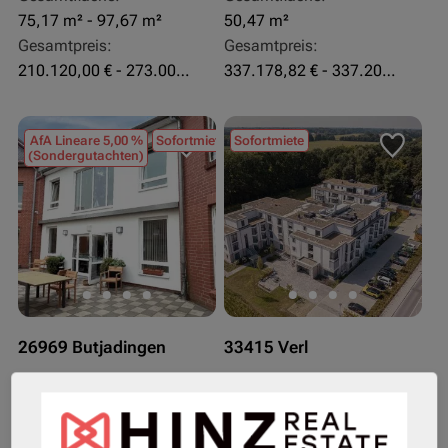
75,17 m² - 97,67 m²
50,47 m²
Gesamtpreis:
Gesamtpreis:
210.120,00 € - 273.003,24 €
337.178,82 € - 337.207,06 €
AfA Lineare 5,00 %
Sofortmiete
Sofortmiete
(Sondergutachten)
26969 Butjadingen
33415 Verl
Rendite:
Rendite:
3,60 %
3,50 %
Assetklasse:
Assetklasse: