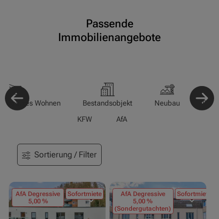
Passende
Immobilienangebote
-/Betreutes Wohnen
Bestandsobjekt
Neubau
Pfle
KFW
AfA
Sortierung / Filter
AfA Degressive
Sofortmiete
AfA Degressive
Sofortmiete
5,00 %
5,00 %
(Sondergutachten)