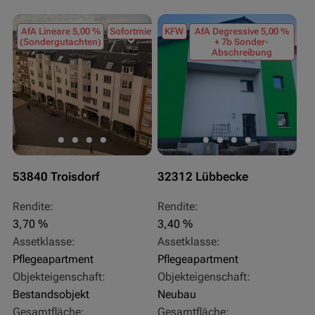
AfA Lineare 5,00 %
Sofortmiete
KFW
AfA Degressive 5,00 %
(Sondergutachten)
+ 7b Sonder-
Abschreibung
53840 Troisdorf
32312 Lübbecke
Rendite:
Rendite:
3,70 %
3,40 %
Assetklasse:
Assetklasse:
Pflegeapartment
Pflegeapartment
Objekteigenschaft:
Objekteigenschaft:
Bestandsobjekt
Neubau
Gesamtfläche:
Gesamtfläche: