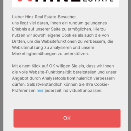
Pflegeapartment
Pflegeapartment
Objekteigenschaft:
Objekteigenschaft:
Lieber Hinz Real Estate-Besucher,
Bestandsobjekt
Bestandsobjekt
uns liegt viel daran, Ihnen ein rundum gelungenes
Gesamtfläche:
Gesamtfläche:
Erlebnis auf unserer Seite zu ermöglichen. Hierzu
41,59 m² - 62,15 m²
50,95 m² - 56,21 m²
nutzen wir sowohl eigene Cookies als auch die von
Gesamtpreis:
Gesamtpreis:
Dritten, um die Websitefunktionen zu verbessern, die
Websitenutzung zu analysieren und unsere
233.556,67 € - 349.016,67 €
324.754,29 € - 358.289,14 €
Marketingbemühungen zu unterstützen.
Mit einem Klick auf OK willigen Sie ein, dass wir Ihnen
AfA Degressive 5,00 %
Sofortmiete
die volle Website-Funktionalität bereitstellen und unser
Angebot durch Analysetools kontinuierlich verbessern
dürfen. Selbstverständlich können Sie Ihre Cookie-
Präferenzen
hier
jederzeit individuell anpassen.
OK
27711 Osterholz-Scharmbeck
32469 Petershagen