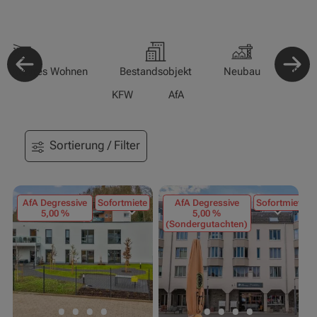
-/Betreutes Wohnen
Bestandsobjekt
Neubau
Pfle
KFW
AfA
Sortierung / Filter
AfA Degressive
Sofortmiete
AfA Degressive
Sofortmiete
5,00 %
5,00 %
(Sondergutachten)