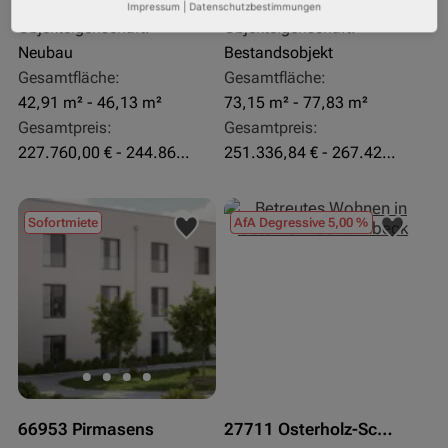
Pflegeapartment
Pflegeapartment
Impressum
|
Datenschutzbestimmungen
Objekteigenschaft:
Objekteigenschaft:
Neubau
Bestandsobjekt
Gesamtfläche:
Gesamtfläche:
42,91 m² - 46,13 m²
73,15 m² - 77,83 m²
Gesamtpreis:
Gesamtpreis:
227.760,00 € - 244.860,00 €
251.336,84 € - 267.420,00 €
Sofortmiete
AfA Degressive 5,00 %
66953 Pirmasens
27711 Osterholz-Scharmbeck