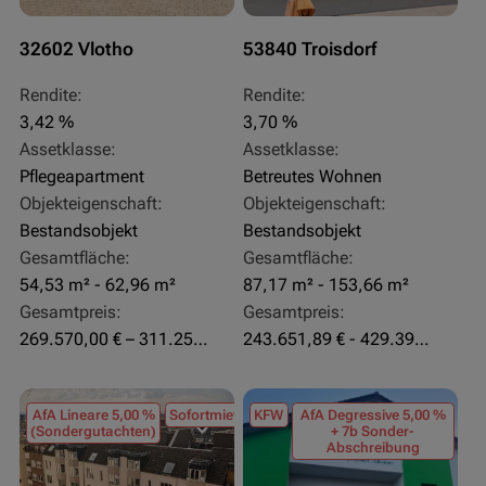
32602 Vlotho
53840 Troisdorf
Rendite:
Rendite:
3,42 %
3,70 %
Assetklasse:
Assetklasse:
Pflegeapartment
Betreutes Wohnen
Objekteigenschaft:
Objekteigenschaft:
Bestandsobjekt
Bestandsobjekt
Gesamtfläche:
Gesamtfläche:
54,53 m² - 62,96 m²
87,17 m² - 153,66 m²
Gesamtpreis:
Gesamtpreis:
269.570,00 € – 311.250,00 €
243.651,89 € - 429.392,43 €
AfA Lineare 5,00 %
Sofortmiete
KFW
AfA Degressive 5,00 %
(Sondergutachten)
+ 7b Sonder-
Abschreibung