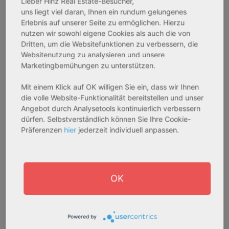
Lieber Hinz Real Estate-Besucher,
41,59 m² - 62,15 m²
50,95 m² - 56,21 m²
uns liegt viel daran, Ihnen ein rundum gelungenes
Gesamtpreis:
Gesamtpreis:
Erlebnis auf unserer Seite zu ermöglichen. Hierzu
233.556,67 € - 349.016,67 €
324.754,29 € - 358.289,14 €
nutzen wir sowohl eigene Cookies als auch die von
Dritten, um die Websitefunktionen zu verbessern, die
Websitenutzung zu analysieren und unsere
AfA Degressive 5,00 %
Sofortmiete
Marketingbemühungen zu unterstützen.
Mit einem Klick auf OK willigen Sie ein, dass wir Ihnen
die volle Website-Funktionalität bereitstellen und unser
Angebot durch Analysetools kontinuierlich verbessern
dürfen. Selbstverständlich können Sie Ihre Cookie-
Präferenzen
hier
jederzeit individuell anpassen.
27711 Osterholz-Scharmbeck
32469 Petershagen
OK
Rendite:
Rendite:
3,60 %
4,07 %
Assetklasse:
Assetklasse:
Powered by