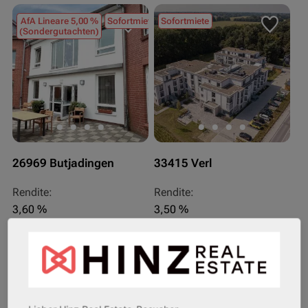
AfA Lineare 5,00 %
Sofortmiete
Sofortmiete
(Sondergutachten)
26969 Butjadingen
33415 Verl
Rendite:
Rendite:
3,60 %
3,50 %
Assetklasse:
Assetklasse:
Pflegeapartment
Pflegeapartment
Objekteigenschaft:
Objekteigenschaft:
Bestandsobjekt
Bestandsobjekt
Gesamtfläche:
Gesamtfläche: