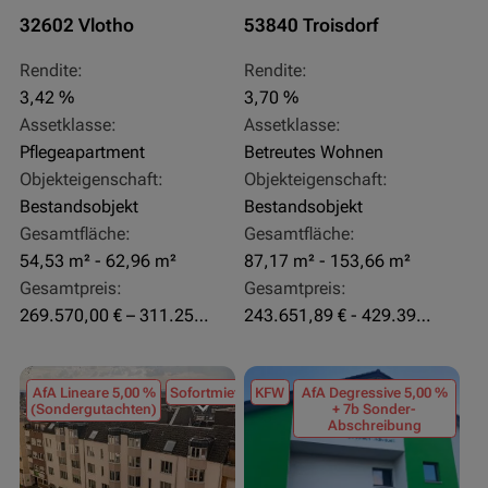
32602 Vlotho
53840 Troisdorf
Rendite:
Rendite:
3,42 %
3,70 %
Assetklasse:
Assetklasse:
Pflegeapartment
Betreutes Wohnen
Objekteigenschaft:
Objekteigenschaft:
Bestandsobjekt
Bestandsobjekt
Gesamtfläche:
Gesamtfläche:
54,53 m² - 62,96 m²
87,17 m² - 153,66 m²
Gesamtpreis:
Gesamtpreis:
269.570,00 € – 311.250,00 €
243.651,89 € - 429.392,43 €
AfA Lineare 5,00 %
Sofortmiete
KFW
AfA Degressive 5,00 %
(Sondergutachten)
+ 7b Sonder-
Abschreibung