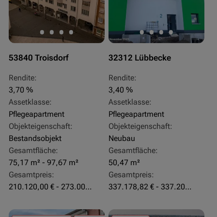
53840 Troisdorf
32312 Lübbecke
Rendite:
Rendite:
3,70 %
3,40 %
Assetklasse:
Assetklasse:
Pflegeapartment
Pflegeapartment
Objekteigenschaft:
Objekteigenschaft:
Bestandsobjekt
Neubau
Gesamtfläche:
Gesamtfläche:
75,17 m² - 97,67 m²
50,47 m²
Gesamtpreis:
Gesamtpreis:
210.120,00 € - 273.003,24 €
337.178,82 € - 337.207,06 €