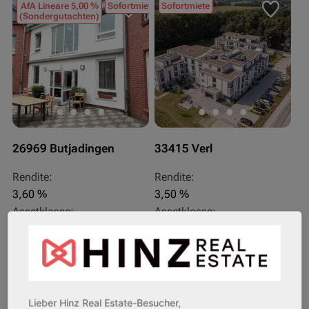
AfA Lineare 5,00 %
Sofortmiete
Sofortmiete
(Sondergutachten)
26969 Butjadingen
33415 Verl
Rendite:
Rendite:
3,60 %
3,50 %
Assetklasse:
Assetklasse:
Pflegeapartment
Pflegeapartment
Objekteigenschaft:
Objekteigenschaft:
Bestandsobjekt
Bestandsobjekt
Gesamtfläche:
Gesamtfläche:
41,59 m² - 62,15 m²
50,95 m² - 56,21 m²
Lieber Hinz Real Estate-Besucher,