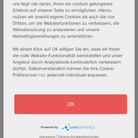
Gesamtpreis:
Gesamtpreis:
uns liegt viel daran, Ihnen ein rundum gelungenes
Erlebnis auf unserer Seite zu ermöglichen. Hierzu
233.556,67 € - 349.016,67 €
324.754,29 € - 358.289,14 €
nutzen wir sowohl eigene Cookies als auch die von
Dritten, um die Websitefunktionen zu verbessern, die
Websitenutzung zu analysieren und unsere
AfA Degressive 5,00 %
Sofortmiete
Marketingbemühungen zu unterstützen.
Mit einem Klick auf OK willigen Sie ein, dass wir Ihnen
die volle Website-Funktionalität bereitstellen und unser
Angebot durch Analysetools kontinuierlich verbessern
dürfen. Selbstverständlich können Sie Ihre Cookie-
Präferenzen
hier
jederzeit individuell anpassen.
27711 Osterholz-Scharmbeck
32469 Petershagen
OK
Rendite:
Rendite:
3,60 %
4,07 %
Assetklasse:
Assetklasse:
Powered by
Pflegeapartment
Pflegeapartment
Impressum
|
Datenschutzbestimmungen