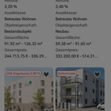
Rendite:
Rendite:
3,20 %
3,40 %
Assetklasse:
Assetklasse:
Betreutes Wohnen
Betreutes Wohnen
Objekteigenschaft:
Objekteigenschaft:
Bestandsobjekt
Neubau
Gesamtfläche:
Gesamtfläche:
91,92 m² - 126,32 m²
59,38 m² - 91,65 m²
Gesamtpreis:
Gesamtpreis:
244.713,75 € - 336.292 €
333.200,00 € - 514.310,00 €
AfA Degressive 5,00 %
Sofortmiete