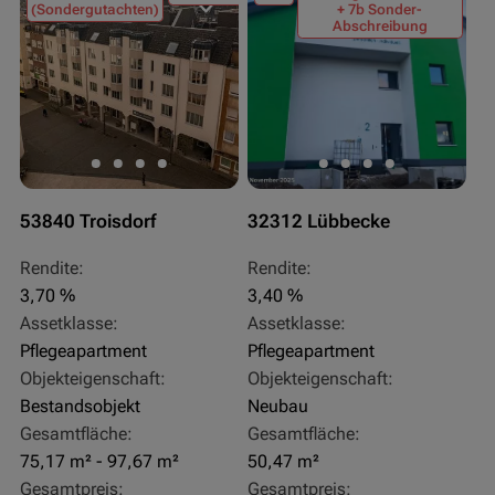
(Sondergutachten)
+ 7b Sonder-
Abschreibung
53840 Troisdorf
32312 Lübbecke
Rendite:
Rendite:
3,70 %
3,40 %
Assetklasse:
Assetklasse:
Pflegeapartment
Pflegeapartment
Objekteigenschaft:
Objekteigenschaft:
Bestandsobjekt
Neubau
Gesamtfläche:
Gesamtfläche:
75,17 m² - 97,67 m²
50,47 m²
Gesamtpreis:
Gesamtpreis: