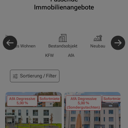
Immobilienangebote
-/Betreutes Wohnen
Bestandsobjekt
Neubau
Pfle
KFW
AfA
Sortierung / Filter
AfA Degressive
Sofortmiete
AfA Degressive
Sofortmiete
5,00 %
5,00 %
(Sondergutachten)