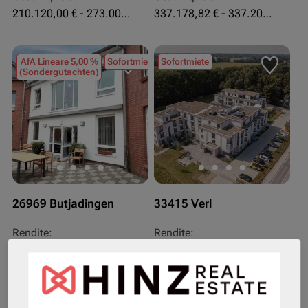
210.120,00 € - 273.003,24 €
337.178,82 € - 337.207,06 €
AfA Lineare 5,00 %
Sofortmiete
Sofortmiete
(Sondergutachten)
26969 Butjadingen
33415 Verl
Rendite:
Rendite:
3,60 %
3,50 %
Assetklasse:
Assetklasse:
Pflegeapartment
Pflegeapartment
Objekteigenschaft:
Objekteigenschaft: