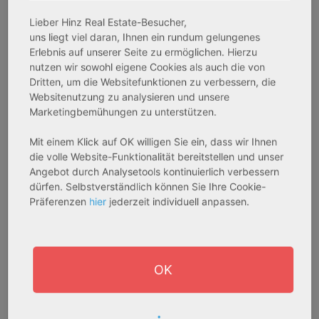
Bestandsobjekt
Bestandsobjekt
Lieber Hinz Real Estate-Besucher,
Gesamtfläche:
Gesamtfläche:
uns liegt viel daran, Ihnen ein rundum gelungenes
41,59 m² - 62,15 m²
50,95 m² - 56,21 m²
Erlebnis auf unserer Seite zu ermöglichen. Hierzu
Gesamtpreis:
Gesamtpreis:
nutzen wir sowohl eigene Cookies als auch die von
233.556,67 € - 349.016,67 €
324.754,29 € - 358.289,14 €
Dritten, um die Websitefunktionen zu verbessern, die
Websitenutzung zu analysieren und unsere
Marketingbemühungen zu unterstützen.
AfA Degressive 5,00 %
Sofortmiete
Mit einem Klick auf OK willigen Sie ein, dass wir Ihnen
die volle Website-Funktionalität bereitstellen und unser
Angebot durch Analysetools kontinuierlich verbessern
dürfen. Selbstverständlich können Sie Ihre Cookie-
Präferenzen
hier
jederzeit individuell anpassen.
OK
27711 Osterholz-Scharmbeck
32469 Petershagen
Rendite:
Rendite: