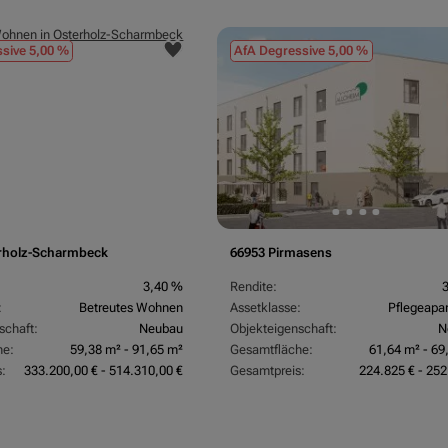
sive 5,00 %
AfA Degressive 5,00 %
rholz-Scharmbeck
66953 Pirmasens
3,40 %
Rendite:
:
Betreutes Wohnen
Assetklasse:
Pflegeapa
schaft:
Neubau
Objekteigenschaft:
N
he:
59,38 m² - 91,65 m²
Gesamtfläche:
61,64 m² - 69
:
333.200,00 € - 514.310,00 €
Gesamtpreis:
224.825 € - 252