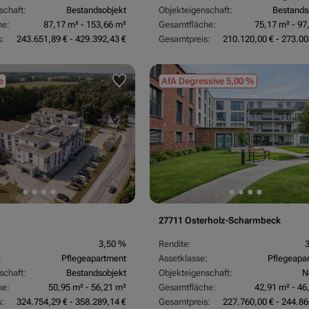
schaft:
Bestandsobjekt
Objekteigenschaft:
Bestands
he:
87,17 m² - 153,66 m²
Gesamtfläche:
75,17 m² - 97
:
243.651,89 € - 429.392,43 €
Gesamtpreis:
210.120,00 € - 273.00
e
AfA Degressive 5,00 %
27711 Osterholz-Scharmbeck
3,50 %
Rendite:
:
Pflegeapartment
Assetklasse:
Pflegeapa
schaft:
Bestandsobjekt
Objekteigenschaft:
N
he:
50,95 m² - 56,21 m²
Gesamtfläche:
42,91 m² - 46
:
324.754,29 € - 358.289,14 €
Gesamtpreis:
227.760,00 € - 244.86