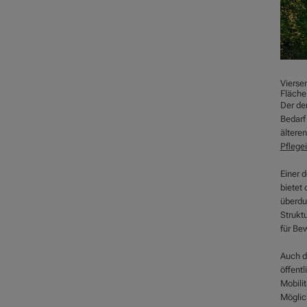
Viersen
Fläche
Der de
Bedarf
ältere
Pflege
Einer 
bietet
überdu
Strukt
für Be
Auch di
öffent
Mobili
Möglic