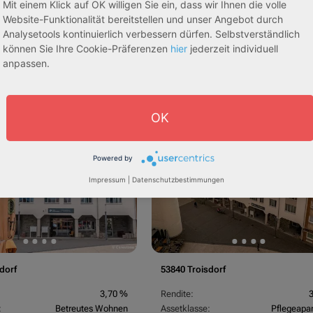
Mit einem Klick auf OK willigen Sie ein, dass wir Ihnen die volle
Website-Funktionalität bereitstellen und unser Angebot durch
Analysetools kontinuierlich verbessern dürfen. Selbstverständlich
können Sie Ihre Cookie-Präferenzen
hier
jederzeit individuell
anpassen.
egeapartments
Senioren-/Betreutes Wohnen
OK
sive 5,00 %
Sofortmiete
AfA Lineare 5,00 %
Sofor
tachten)
(Sondergutachten)
Powered by
Impressum
|
Datenschutzbestimmungen
dorf
53840 Troisdorf
3,70 %
Rendite:
:
Betreutes Wohnen
Assetklasse:
Pflegeapa