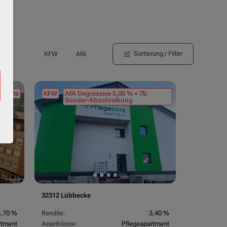
Sortierung / Filter
KFW
AfA
tmiete
KFW
AfA Degressive 5,00 % + 7b
Sonder-Abschreibung
32312 Lübbecke
3,70 %
Rendite:
3,40 %
rtment
Assetklasse:
Pflegeapartment