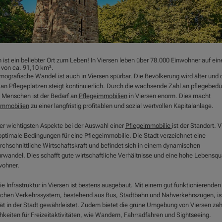
 ist ein beliebter Ort zum Leben! In Viersen leben über 78.000 Einwohner auf ein
 von ca. 91,10 km².
mografische Wandel ist auch in Viersen spürbar. Die Bevölkerung wird älter und 
 an Pflegeplätzen steigt kontinuierlich. Durch die wachsende Zahl an pflegebedü
n Menschen ist der Bedarf an
Pflegeimmobilien
in Viersen enorm. Dies macht
immobilien
zu einer langfristig profitablen und sozial wertvollen Kapitalanlage.
der wichtigsten Aspekte bei der Auswahl einer
Pflegeimmobilie
ist der Standort. 
 optimale Bedingungen für eine Pflegeimmobilie. Die Stadt verzeichnet eine
rchschnittliche Wirtschaftskraft und befindet sich in einem dynamischen
urwandel. Dies schafft gute wirtschaftliche Verhältnisse und eine hohe Lebensqua
wohner.
e Infrastruktur in Viersen ist bestens ausgebaut. Mit einem gut funktionierenden
lichen Verkehrssystem, bestehend aus Bus, Stadtbahn und Nahverkehrszügen, ist
tät in der Stadt gewährleistet. Zudem bietet die grüne Umgebung von Viersen zah
hkeiten für Freizeitaktivitäten, wie Wandern, Fahrradfahren und Sightseeing.