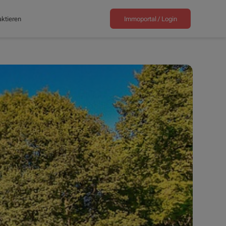
ktieren
Immoportal /
Login