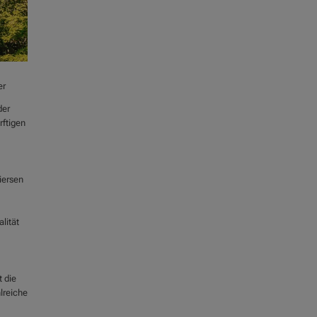
er
der
rftigen
Viersen
lität
 die
lreiche