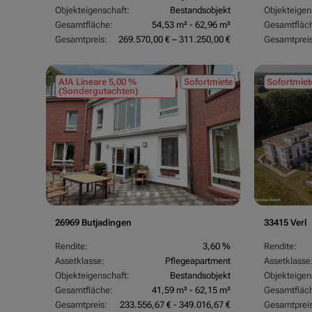
Objekteigenschaft:
Bestandsobjekt
Objekteigen
Gesamtfläche:
54,53 m² - 62,96 m²
Gesamtfläc
Gesamtpreis:
269.570,00 € – 311.250,00 €
Gesamtpreis
AfA Lineare 5,00 %
Sofortmiete
Sofortmiet
(Sondergutachten)
26969 Butjadingen
33415 Verl
Rendite:
3,60 %
Rendite:
Assetklasse:
Pflegeapartment
Assetklasse
Objekteigenschaft:
Bestandsobjekt
Objekteigen
Gesamtfläche:
41,59 m² - 62,15 m²
Gesamtfläc
Gesamtpreis:
233.556,67 € - 349.016,67 €
Gesamtpreis