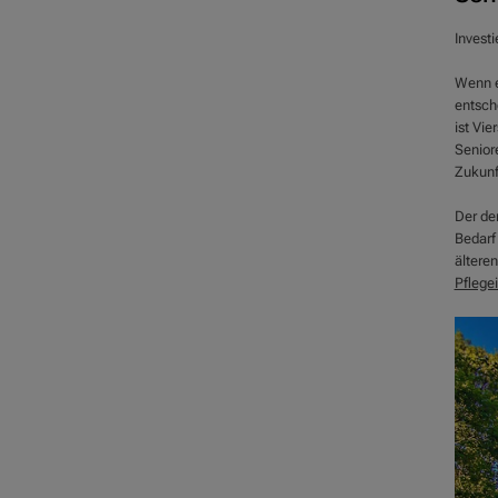
Investi
Wenn e
entsche
ist Vi
Senior
Zukunft
Der de
Bedarf
ältere
Pflege