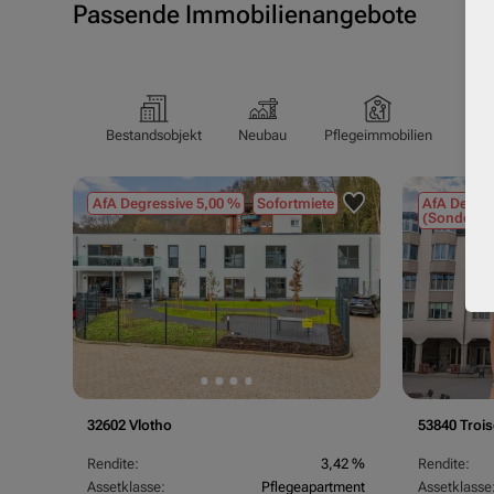
Passende Immobilienangebote
Bestandsobjekt
Neubau
Pflegeimmobilien
Pfl
AfA Degressive 5,00 %
Sofortmiete
AfA Degres
(Sondergu
32602 Vlotho
53840 Trois
Rendite:
3,42 %
Rendite:
Assetklasse:
Pflegeapartment
Assetklasse