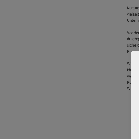
Kulture
vielsei
Unterh
Vor de
durchg
sicherg
Pflege
Wenn S
idealen
weiter
Rufnum
Wochen