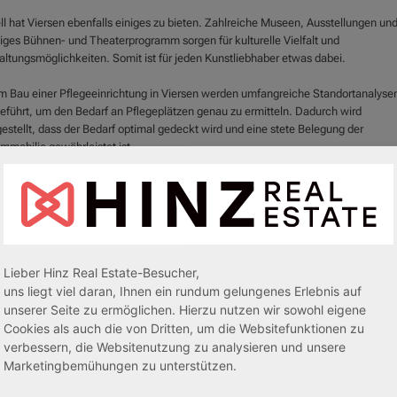
ll hat Viersen ebenfalls einiges zu bieten. Zahlreiche Museen, Ausstellungen und
tiges Bühnen- und Theaterprogramm sorgen für kulturelle Vielfalt und
altungsmöglichkeiten. Somit ist für jeden Kunstliebhaber etwas dabei.
m Bau einer Pflegeeinrichtung in Viersen werden umfangreiche Standortanalyse
eführt, um den Bedarf an Pflegeplätzen genau zu ermitteln. Dadurch wird
estellt, dass der Bedarf optimal gedeckt wird und eine stete Belegung der
immobilie
gewährleistet ist.
ie in eine
Pflegeimmobilie
in Viersen investieren möchten, finden Sie hier einen
 Standort, der langfristige und wertstabile Renditen verspricht. Bei Fragen oder f
e Informationen stehen wir Ihnen gerne zur Verfügung. Kontaktieren Sie uns unte
mern 05764 942777 oder 0172 5113879. Wir sind stets für Sie da, auch an
enden und Feiertagen, von 09.00 – 20.00 Uhr.
Lieber Hinz Real Estate-Besucher,
uns liegt viel daran, Ihnen ein rundum gelungenes Erlebnis auf
unserer Seite zu ermöglichen. Hierzu nutzen wir sowohl eigene
Cookies als auch die von Dritten, um die Websitefunktionen zu
verbessern, die Websitenutzung zu analysieren und unsere
Marketingbemühungen zu unterstützen.