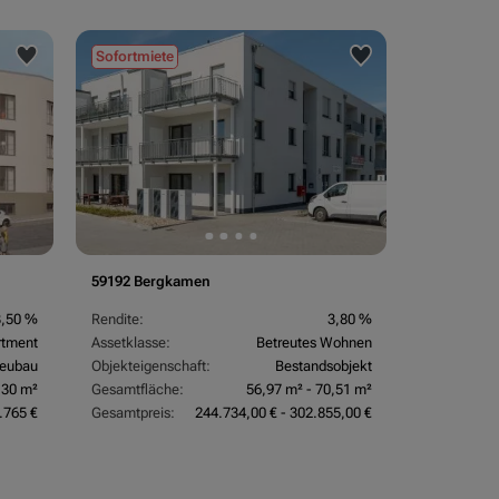
Sofortmiete
59192 Bergkamen
3,50 %
Rendite:
3,80 %
rtment
Assetklasse:
Betreutes Wohnen
eubau
Objekteigenschaft:
Bestandsobjekt
,30 m²
Gesamtfläche:
56,97 m² - 70,51 m²
.765 €
Gesamtpreis:
244.734,00 € - 302.855,00 €