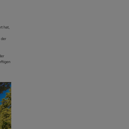
rt hat,
 der
der
rftigen