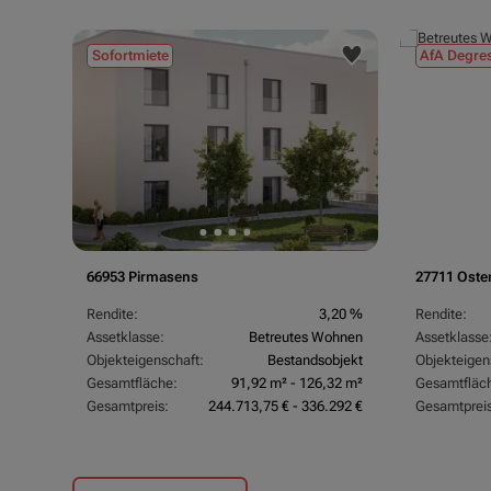
Sofortmiete
AfA Degres
66953 Pirmasens
27711 Oste
Rendite:
3,20 %
Rendite:
Assetklasse:
Betreutes Wohnen
Assetklasse
Objekteigenschaft:
Bestandsobjekt
Objekteigen
Gesamtfläche:
91,92 m² - 126,32 m²
Gesamtfläc
Gesamtpreis:
244.713,75 € - 336.292 €
Gesamtpreis