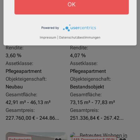
OK
Powered by
27711 Osterholz-Scharmbeck
32469 Petershagen
Impressum
|
Datenschutzbestimmungen
Rendite:
Rendite:
3,60 %
4,07 %
Assetklasse:
Assetklasse:
Pflegeapartment
Pflegeapartment
Objekteigenschaft:
Objekteigenschaft:
Neubau
Bestandsobjekt
Gesamtfläche:
Gesamtfläche:
42,91 m² - 46,13 m²
73,15 m² - 77,83 m²
Gesamtpreis:
Gesamtpreis:
227.760,00 € - 244.860,00 €
251.336,84 € - 267.420,00 €
Sofortmiete
AfA Degressive 5,00 %