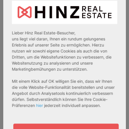
26969 Butjadingen
33415 Verl
Rendite:
Rendite:
3,60 %
3,50 %
Assetklasse:
Assetklasse:
Lieber Hinz Real Estate-Besucher,
Pflegeapartment
Pflegeapartment
uns liegt viel daran, Ihnen ein rundum gelungenes
Objekteigenschaft:
Objekteigenschaft:
Erlebnis auf unserer Seite zu ermöglichen. Hierzu
nutzen wir sowohl eigene Cookies als auch die von
Bestandsobjekt
Bestandsobjekt
Dritten, um die Websitefunktionen zu verbessern, die
Gesamtfläche:
Gesamtfläche:
Websitenutzung zu analysieren und unsere
41,59 m² - 62,15 m²
50,95 m² - 56,21 m²
Marketingbemühungen zu unterstützen.
Gesamtpreis:
Gesamtpreis:
233.556,67 € - 349.016,67 €
324.754,29 € - 358.289,14 €
Mit einem Klick auf OK willigen Sie ein, dass wir Ihnen
die volle Website-Funktionalität bereitstellen und unser
Angebot durch Analysetools kontinuierlich verbessern
dürfen. Selbstverständlich können Sie Ihre Cookie-
AfA Degressive 5,00 %
Sofortmiete
Präferenzen
hier
jederzeit individuell anpassen.