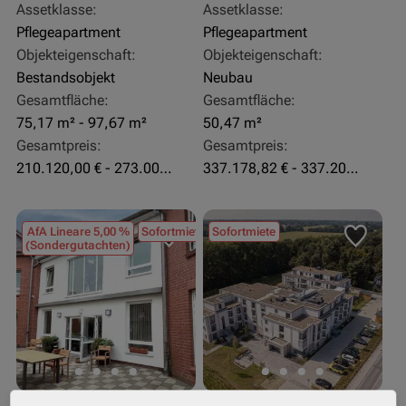
Assetklasse:
Assetklasse:
Pflegeapartment
Pflegeapartment
Objekteigenschaft:
Objekteigenschaft:
Bestandsobjekt
Neubau
Gesamtfläche:
Gesamtfläche:
75,17 m² - 97,67 m²
50,47 m²
Gesamtpreis:
Gesamtpreis:
210.120,00 € - 273.003,24 €
337.178,82 € - 337.207,06 €
AfA Lineare 5,00 %
Sofortmiete
Sofortmiete
(Sondergutachten)