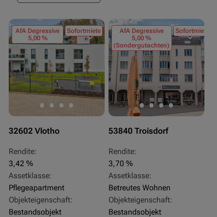
AfA Degressive
Sofortmiete
AfA Degressive
Sofortmiete
5,00 %
5,00 %
(Sondergutachten)
32602 Vlotho
53840 Troisdorf
Rendite:
Rendite:
3,42 %
3,70 %
Assetklasse:
Assetklasse:
Pflegeapartment
Betreutes Wohnen
Objekteigenschaft:
Objekteigenschaft:
Bestandsobjekt
Bestandsobjekt