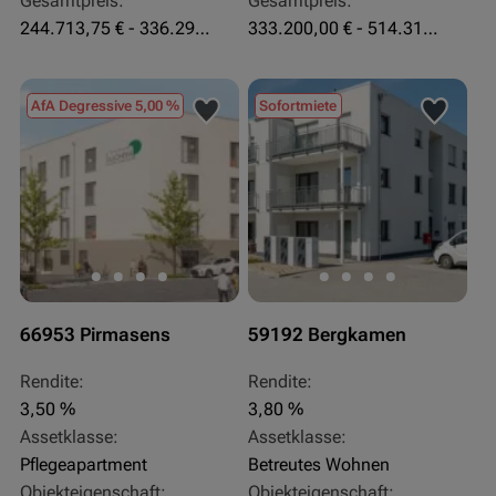
Gesamtpreis:
Gesamtpreis:
244.713,75 € - 336.292 €
333.200,00 € - 514.310,00 €
AfA Degressive 5,00 %
Sofortmiete
66953 Pirmasens
59192 Bergkamen
Rendite:
Rendite:
3,50 %
3,80 %
Assetklasse:
Assetklasse:
Pflegeapartment
Betreutes Wohnen
Objekteigenschaft:
Objekteigenschaft: