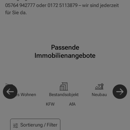
05764 942777 oder 0172 5113879 – wir sind jederzeit
für Sie da.
Passende
Immobilienangebote
-/Betreutes Wohnen
Bestandsobjekt
Neubau
Pfle
KFW
AfA
Sortierung / Filter