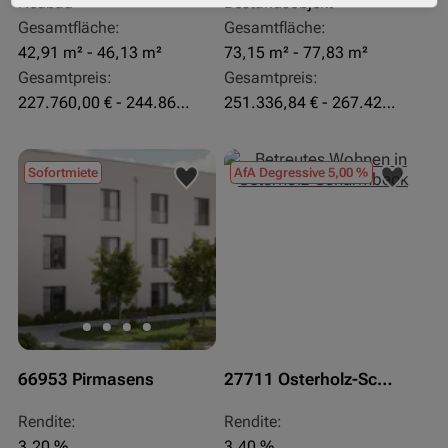
Neubau
Bestandsobjekt
Gesamtfläche:
Gesamtfläche:
42,91 m² - 46,13 m²
73,15 m² - 77,83 m²
Gesamtpreis:
Gesamtpreis:
227.760,00 € - 244.860,00 €
251.336,84 € - 267.420,00 €
Sofortmiete
AfA Degressive 5,00 %
66953 Pirmasens
27711 Osterholz-Scharmbeck
Rendite:
Rendite:
3,20 %
3,40 %