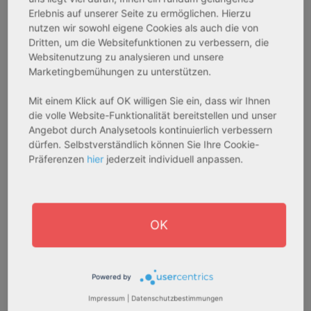
233.556,67 € - 349.016,67 €
324.754,29 € - 358.289,14 €
Erlebnis auf unserer Seite zu ermöglichen. Hierzu
nutzen wir sowohl eigene Cookies als auch die von
Dritten, um die Websitefunktionen zu verbessern, die
AfA Degressive 5,00 %
Sofortmiete
Websitenutzung zu analysieren und unsere
Marketingbemühungen zu unterstützen.
Mit einem Klick auf OK willigen Sie ein, dass wir Ihnen
die volle Website-Funktionalität bereitstellen und unser
Angebot durch Analysetools kontinuierlich verbessern
dürfen. Selbstverständlich können Sie Ihre Cookie-
Präferenzen
hier
jederzeit individuell anpassen.
27711 Osterholz-Scharmbeck
32469 Petershagen
OK
Rendite:
Rendite:
3,60 %
4,07 %
Assetklasse:
Assetklasse:
Pflegeapartment
Pflegeapartment
Powered by
Objekteigenschaft:
Objekteigenschaft:
Impressum
|
Datenschutzbestimmungen