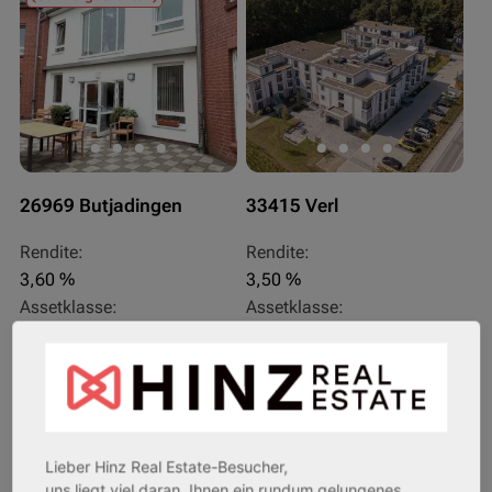
26969 Butjadingen
33415 Verl
Rendite:
Rendite:
3,60 %
3,50 %
Assetklasse:
Assetklasse:
Pflegeapartment
Pflegeapartment
Objekteigenschaft:
Objekteigenschaft:
Bestandsobjekt
Bestandsobjekt
Gesamtfläche:
Gesamtfläche:
41,59 m² - 62,15 m²
50,95 m² - 56,21 m²
Lieber Hinz Real Estate-Besucher,
Gesamtpreis:
Gesamtpreis:
uns liegt viel daran, Ihnen ein rundum gelungenes