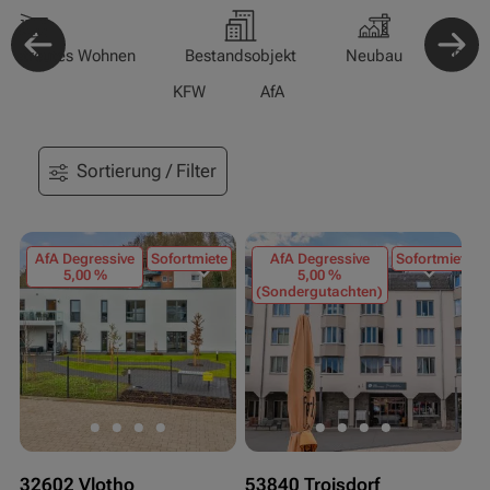
-/Betreutes Wohnen
Bestandsobjekt
Neubau
Pfle
KFW
AfA
Sortierung / Filter
AfA Degressive
Sofortmiete
AfA Degressive
Sofortmiete
5,00 %
5,00 %
(Sondergutachten)
32602 Vlotho
53840 Troisdorf