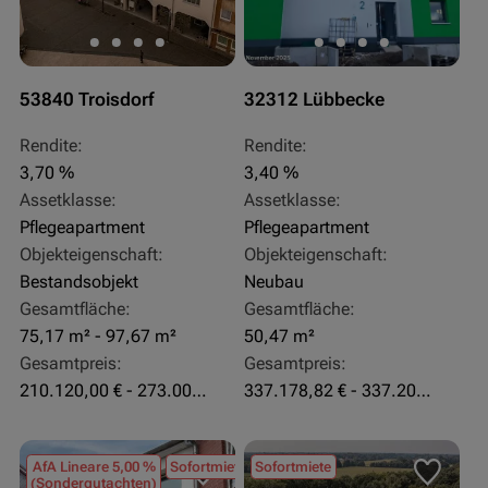
53840 Troisdorf
32312 Lübbecke
Rendite:
Rendite:
3,70 %
3,40 %
Assetklasse:
Assetklasse:
Pflegeapartment
Pflegeapartment
Objekteigenschaft:
Objekteigenschaft:
Bestandsobjekt
Neubau
Gesamtfläche:
Gesamtfläche:
75,17 m² - 97,67 m²
50,47 m²
Gesamtpreis:
Gesamtpreis:
210.120,00 € - 273.003,24 €
337.178,82 € - 337.207,06 €
AfA Lineare 5,00 %
Sofortmiete
Sofortmiete
(Sondergutachten)