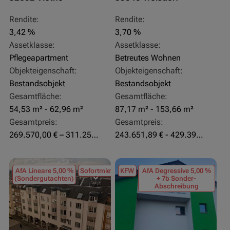
Rendite:
Rendite:
3,42 %
3,70 %
Assetklasse:
Assetklasse:
Pflegeapartment
Betreutes Wohnen
Objekteigenschaft:
Objekteigenschaft:
Bestandsobjekt
Bestandsobjekt
Gesamtfläche:
Gesamtfläche:
54,53 m² - 62,96 m²
87,17 m² - 153,66 m²
Gesamtpreis:
Gesamtpreis:
269.570,00 € – 311.250,00 €
243.651,89 € - 429.392,43 €
AfA Lineare 5,00 %
Sofortmiete
KFW
AfA Degressive 5,00 %
(Sondergutachten)
+ 7b Sonder-
Abschreibung