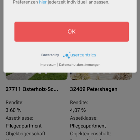
Präferenzen
hier
jederzeit individuell anpassen.
233.556,67 € - 349.016,67 €
324.754,29 € - 358.289,14 €
AfA Degressive 5,00 %
Sofortmiete
OK
Powered by
Impressum
|
Datenschutzbestimmungen
27711 Osterholz-Scharmbeck
32469 Petershagen
Rendite:
Rendite:
3,60 %
4,07 %
Assetklasse:
Assetklasse:
Pflegeapartment
Pflegeapartment
Objekteigenschaft:
Objekteigenschaft: