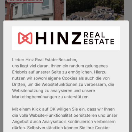
26969 Butjadingen
33415 Verl
Lieber Hinz Real Estate-Besucher,
uns liegt viel daran, Ihnen ein rundum gelungenes
Rendite:
Rendite:
Erlebnis auf unserer Seite zu ermöglichen. Hierzu
3,60 %
3,50 %
nutzen wir sowohl eigene Cookies als auch die von
Assetklasse:
Assetklasse:
Dritten, um die Websitefunktionen zu verbessern, die
Pflegeapartment
Pflegeapartment
Websitenutzung zu analysieren und unsere
Marketingbemühungen zu unterstützen.
Objekteigenschaft:
Objekteigenschaft:
Bestandsobjekt
Bestandsobjekt
Mit einem Klick auf OK willigen Sie ein, dass wir Ihnen
Gesamtfläche:
Gesamtfläche:
die volle Website-Funktionalität bereitstellen und unser
41,59 m² - 62,15 m²
50,95 m² - 56,21 m²
Angebot durch Analysetools kontinuierlich verbessern
Gesamtpreis:
Gesamtpreis:
dürfen. Selbstverständlich können Sie Ihre Cookie-