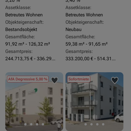
3,20 %
3,40 %
Assetklasse:
Assetklasse:
Betreutes Wohnen
Betreutes Wohnen
Objekteigenschaft:
Objekteigenschaft:
Bestandsobjekt
Neubau
Gesamtfläche:
Gesamtfläche:
91,92 m² - 126,32 m²
59,38 m² - 91,65 m²
Gesamtpreis:
Gesamtpreis:
244.713,75 € - 336.292 €
333.200,00 € - 514.310,00 €
AfA Degressive 5,00 %
Sofortmiete