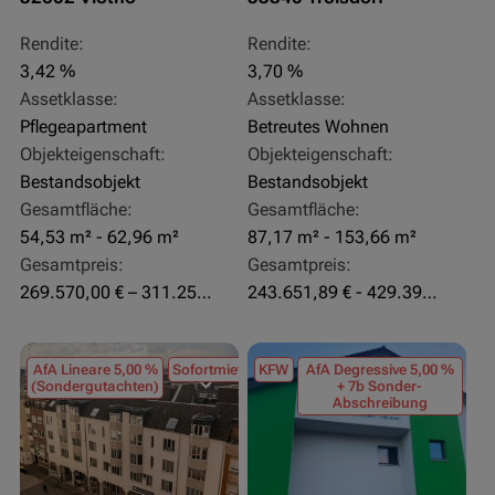
Rendite:
Rendite:
3,42 %
3,70 %
Assetklasse:
Assetklasse:
Pflegeapartment
Betreutes Wohnen
Objekteigenschaft:
Objekteigenschaft:
Bestandsobjekt
Bestandsobjekt
Gesamtfläche:
Gesamtfläche:
54,53 m² - 62,96 m²
87,17 m² - 153,66 m²
Gesamtpreis:
Gesamtpreis:
269.570,00 € – 311.250,00 €
243.651,89 € - 429.392,43 €
AfA Lineare 5,00 %
Sofortmiete
KFW
AfA Degressive 5,00 %
(Sondergutachten)
+ 7b Sonder-
Abschreibung