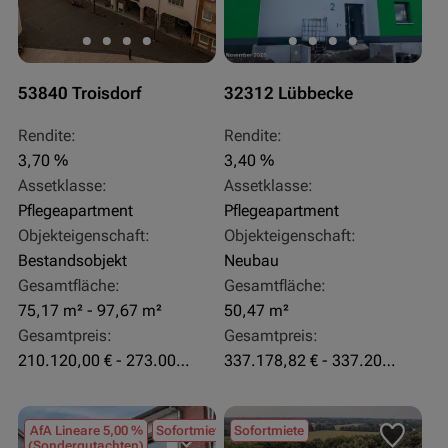
53840 Troisdorf
32312 Lübbecke
Rendite:
Rendite:
3,70 %
3,40 %
Assetklasse:
Assetklasse:
Pflegeapartment
Pflegeapartment
Objekteigenschaft:
Objekteigenschaft:
Bestandsobjekt
Neubau
Gesamtfläche:
Gesamtfläche:
75,17 m² - 97,67 m²
50,47 m²
Gesamtpreis:
Gesamtpreis:
210.120,00 € - 273.003,24 €
337.178,82 € - 337.207,06 €
AfA Lineare 5,00 %
Sofortmiete
Sofortmiete
(Sondergutachten)