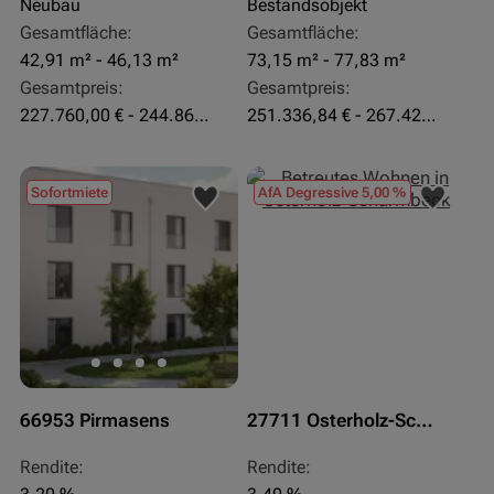
Neubau
Bestandsobjekt
Gesamtfläche:
Gesamtfläche:
42,91 m² - 46,13 m²
73,15 m² - 77,83 m²
Gesamtpreis:
Gesamtpreis:
227.760,00 € - 244.860,00 €
251.336,84 € - 267.420,00 €
Sofortmiete
AfA Degressive 5,00 %
66953 Pirmasens
27711 Osterholz-Scharmbeck
Rendite:
Rendite: