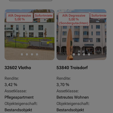
AfA Degressive
Sofortmiete
AfA Degressive
Sofortmiete
5,00 %
5,00 %
(Sondergutachten)
32602 Vlotho
53840 Troisdorf
Rendite:
Rendite:
3,42 %
3,70 %
Assetklasse:
Assetklasse:
Pflegeapartment
Betreutes Wohnen
Objekteigenschaft:
Objekteigenschaft:
Bestandsobjekt
Bestandsobjekt