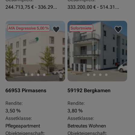
244.713,75 € - 336.292 €
333.200,00 € - 514.310,00 €
AfA Degressive 5,00 %
Sofortmiete
66953 Pirmasens
59192 Bergkamen
Rendite:
Rendite:
3,50 %
3,80 %
Assetklasse:
Assetklasse:
Pflegeapartment
Betreutes Wohnen
Objekteigenschaft:
Objekteigenschaft: