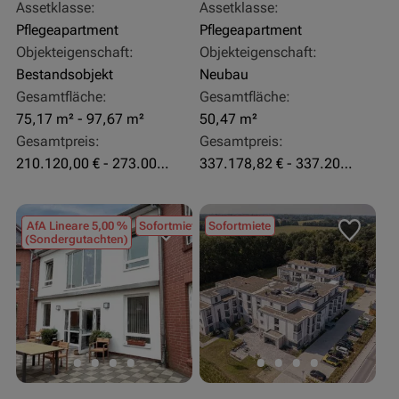
Assetklasse:
Assetklasse:
Pflegeapartment
Pflegeapartment
Objekteigenschaft:
Objekteigenschaft:
Bestandsobjekt
Neubau
Gesamtfläche:
Gesamtfläche:
75,17 m² - 97,67 m²
50,47 m²
Gesamtpreis:
Gesamtpreis:
210.120,00 € - 273.003,24 €
337.178,82 € - 337.207,06 €
AfA Lineare 5,00 %
Sofortmiete
Sofortmiete
(Sondergutachten)