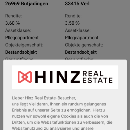
26969 Butjadingen
33415 Verl
Rendite:
Rendite:
3,60 %
3,50 %
Assetklasse:
Assetklasse:
Pflegeapartment
Pflegeapartment
Objekteigenschaft:
Objekteigenschaft:
Bestandsobjekt
Bestandsobjekt
Gesamtfläche:
Gesamtfläche:
41,59 m² - 62,15 m²
50,95 m² - 56,21 m²
Gesamtpreis:
Gesamtpreis:
233.556,67 € - 349.016,67 €
324.754,29 € - 358.289,14 €
Lieber Hinz Real Estate-Besucher,
AfA Degressive 5,00 %
Sofortmiete
uns liegt viel daran, Ihnen ein rundum gelungenes
Erlebnis auf unserer Seite zu ermöglichen. Hierzu
nutzen wir sowohl eigene Cookies als auch die von
Dritten, um die Websitefunktionen zu verbessern, die
Websitenutzung zu analysieren und unsere