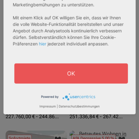
Marketingbemühungen zu unterstützen.
Mit einem Klick auf OK willigen Sie ein, dass wir Ihnen
die volle Website-Funktionalität bereitstellen und unser
Angebot durch Analysetools kontinuierlich verbessern
27711 Osterholz-Scharmbeck
32469 Petershagen
dürfen. Selbstverständlich können Sie Ihre Cookie-
Präferenzen
hier
jederzeit individuell anpassen.
Rendite:
Rendite:
3,60 %
4,07 %
Assetklasse:
Assetklasse:
Pflegeapartment
Pflegeapartment
OK
Objekteigenschaft:
Objekteigenschaft:
Neubau
Bestandsobjekt
Gesamtfläche:
Gesamtfläche:
Powered by
42,91 m² - 46,13 m²
73,15 m² - 77,83 m²
Impressum
|
Datenschutzbestimmungen
Gesamtpreis:
Gesamtpreis:
227.760,00 € - 244.860,00 €
251.336,84 € - 267.420,00 €
Sofortmiete
AfA Degressive 5,00 %