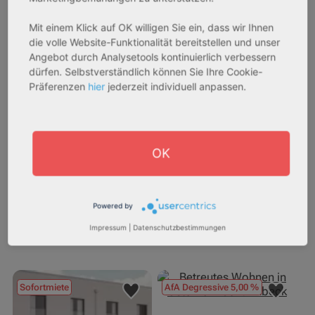
Mit einem Klick auf OK willigen Sie ein, dass wir Ihnen
die volle Website-Funktionalität bereitstellen und unser
27711 Osterholz-Scharmbeck
32469 Petershagen
Angebot durch Analysetools kontinuierlich verbessern
dürfen. Selbstverständlich können Sie Ihre Cookie-
Rendite:
Rendite:
Präferenzen
hier
jederzeit individuell anpassen.
3,60 %
4,07 %
Assetklasse:
Assetklasse:
Pflegeapartment
Pflegeapartment
Objekteigenschaft:
Objekteigenschaft:
OK
Neubau
Bestandsobjekt
Gesamtfläche:
Gesamtfläche:
42,91 m² - 46,13 m²
73,15 m² - 77,83 m²
Powered by
Gesamtpreis:
Gesamtpreis:
Impressum
|
Datenschutzbestimmungen
227.760,00 € - 244.860,00 €
251.336,84 € - 267.420,00 €
Sofortmiete
AfA Degressive 5,00 %