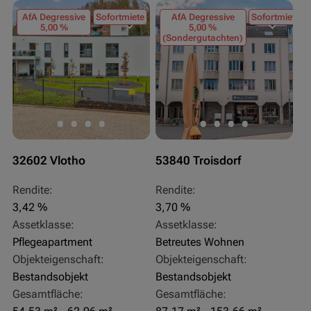
AfA Degressive
Sofortmiete
AfA Degressive
Sofortmiete
5,00 %
5,00 %
(Sondergutachten)
32602 Vlotho
53840 Troisdorf
Rendite:
Rendite:
3,42 %
3,70 %
Assetklasse:
Assetklasse:
Pflegeapartment
Betreutes Wohnen
Objekteigenschaft:
Objekteigenschaft:
Bestandsobjekt
Bestandsobjekt
Gesamtfläche:
Gesamtfläche: