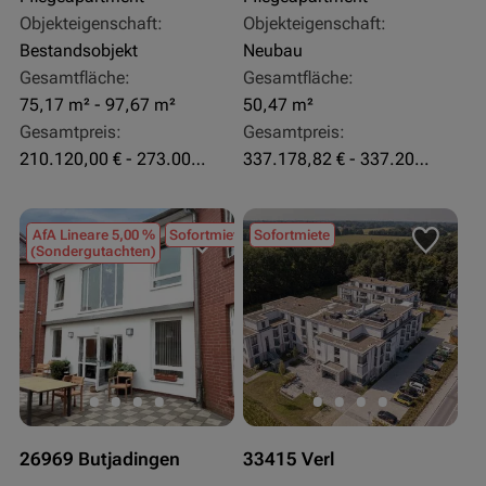
Objekteigenschaft:
Objekteigenschaft:
Bestandsobjekt
Neubau
Gesamtfläche:
Gesamtfläche:
75,17 m² - 97,67 m²
50,47 m²
Gesamtpreis:
Gesamtpreis:
210.120,00 € - 273.003,24 €
337.178,82 € - 337.207,06 €
AfA Lineare 5,00 %
Sofortmiete
Sofortmiete
(Sondergutachten)
26969 Butjadingen
33415 Verl