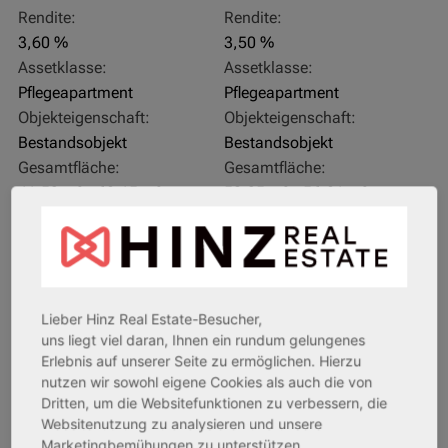
Rendite:
Rendite:
3,60 %
3,50 %
Assetklasse:
Assetklasse:
Pflegeapartment
Pflegeapartment
Objekteigenschaft:
Objekteigenschaft:
Bestandsobjekt
Bestandsobjekt
Gesamtfläche:
Gesamtfläche:
41,59 m² - 62,15 m²
50,95 m² - 56,21 m²
Gesamtpreis:
Gesamtpreis:
233.556,67 € - 349.016,67 €
324.754,29 € - 358.289,14 €
AfA Degressive 5,00 %
Sofortmiete
Lieber Hinz Real Estate-Besucher,
uns liegt viel daran, Ihnen ein rundum gelungenes
Erlebnis auf unserer Seite zu ermöglichen. Hierzu
nutzen wir sowohl eigene Cookies als auch die von
Dritten, um die Websitefunktionen zu verbessern, die
Websitenutzung zu analysieren und unsere
Marketingbemühungen zu unterstützen.