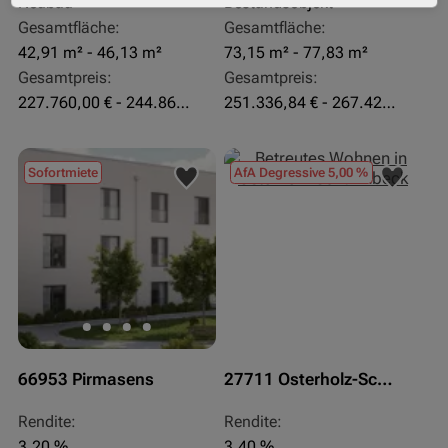
Neubau
Bestandsobjekt
Gesamtfläche:
Gesamtfläche:
42,91 m² - 46,13 m²
73,15 m² - 77,83 m²
Gesamtpreis:
Gesamtpreis:
227.760,00 € - 244.860,00 €
251.336,84 € - 267.420,00 €
Sofortmiete
AfA Degressive 5,00 %
66953 Pirmasens
27711 Osterholz-Scharmbeck
Rendite:
Rendite:
3,20 %
3,40 %