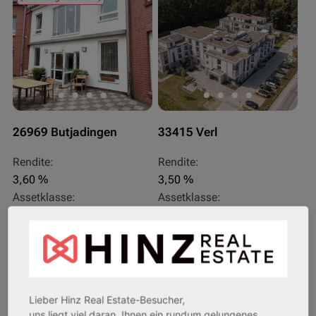
26969 Butjadingen
33415 Verl
Rendite:
Rendite:
3,60 %
3,50 %
Assetklasse:
Assetklasse:
Pflegeapartment
Pflegeapartment
Objekteigenschaft:
Objekteigenschaft:
Bestandsobjekt
Bestandsobjekt
Gesamtfläche:
Gesamtfläche:
41,59 m² - 62,15 m²
50,95 m² - 56,21 m²
Lieber Hinz Real Estate-Besucher,
Gesamtpreis:
Gesamtpreis:
uns liegt viel daran, Ihnen ein rundum gelungenes