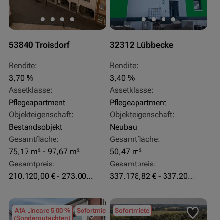
53840 Troisdorf
32312 Lübbecke
Rendite:
Rendite:
3,70 %
3,40 %
Assetklasse:
Assetklasse:
Pflegeapartment
Pflegeapartment
Objekteigenschaft:
Objekteigenschaft:
Bestandsobjekt
Neubau
Gesamtfläche:
Gesamtfläche:
75,17 m² - 97,67 m²
50,47 m²
Gesamtpreis:
Gesamtpreis:
210.120,00 € - 273.003,24 €
337.178,82 € - 337.207,06 €
AfA Lineare 5,00 %
Sofortmiete
Sofortmiete
(Sondergutachten)