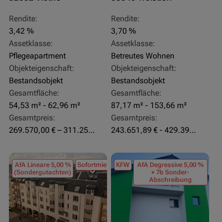
Rendite:
Rendite:
3,42 %
3,70 %
Assetklasse:
Assetklasse:
Pflegeapartment
Betreutes Wohnen
Objekteigenschaft:
Objekteigenschaft:
Bestandsobjekt
Bestandsobjekt
Gesamtfläche:
Gesamtfläche:
54,53 m² - 62,96 m²
87,17 m² - 153,66 m²
Gesamtpreis:
Gesamtpreis:
269.570,00 € – 311.250,00 €
243.651,89 € - 429.392,43 €
AfA Lineare 5,00 %
Sofortmiete
KFW
AfA Degressive 5,00 %
(Sondergutachten)
+ 7b Sonder-
Abschreibung