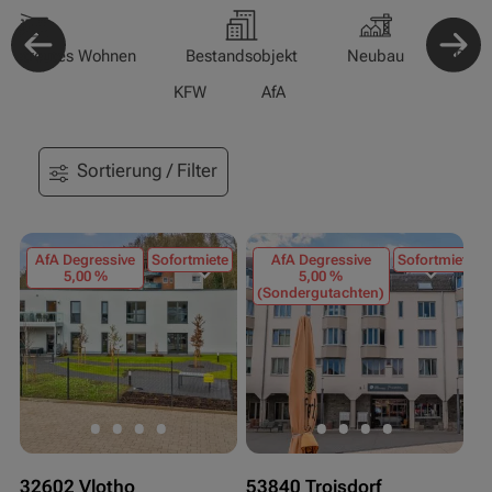
-/Betreutes Wohnen
Bestandsobjekt
Neubau
Pfle
KFW
AfA
Sortierung / Filter
AfA Degressive
Sofortmiete
AfA Degressive
Sofortmiete
5,00 %
5,00 %
(Sondergutachten)
32602 Vlotho
53840 Troisdorf