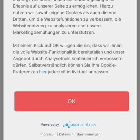
233.556,67 € - 349.016,67 €
324.754,29 € - 358.289,14 €
Erlebnis auf unserer Seite zu ermöglichen. Hierzu
nutzen wir sowohl eigene Cookies als auch die von
Dritten, um die Websitefunktionen zu verbessern, die
AfA Degressive 5,00 %
Sofortmiete
Websitenutzung zu analysieren und unsere
Marketingbemühungen zu unterstützen.
Mit einem Klick auf OK willigen Sie ein, dass wir Ihnen
die volle Website-Funktionalität bereitstellen und unser
Angebot durch Analysetools kontinuierlich verbessern
dürfen. Selbstverständlich können Sie Ihre Cookie-
Präferenzen
hier
jederzeit individuell anpassen.
27711 Osterholz-Scharmbeck
32469 Petershagen
OK
Rendite:
Rendite:
3,60 %
4,07 %
Assetklasse:
Assetklasse:
Pflegeapartment
Pflegeapartment
Powered by
Objekteigenschaft:
Objekteigenschaft:
Impressum
|
Datenschutzbestimmungen