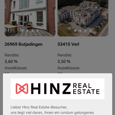
26969 Butjadingen
33415 Verl
Rendite:
Rendite:
3,60 %
3,50 %
Assetklasse:
Assetklasse:
Pflegeapartment
Pflegeapartment
Objekteigenschaft:
Objekteigenschaft:
Bestandsobjekt
Bestandsobjekt
Gesamtfläche:
Gesamtfläche:
41,59 m² - 62,15 m²
50,95 m² - 56,21 m²
Gesamtpreis:
Gesamtpreis:
Lieber Hinz Real Estate-Besucher,
233.556,67 € - 349.016,67 €
324.754,29 € - 358.289,14 €
uns liegt viel daran, Ihnen ein rundum gelungenes