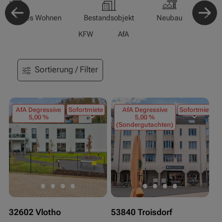
-/Betreutes Wohnen
Bestandsobjekt
Neubau
Pfle
KFW
AfA
Sortierung / Filter
AfA Degressive
Sofortmiete
AfA Degressive
Sofortmiete
5,00 %
5,00 %
(Sondergutachten)
32602 Vlotho
53840 Troisdorf