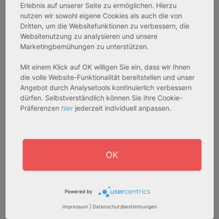
Erlebnis auf unserer Seite zu ermöglichen. Hierzu
nutzen wir sowohl eigene Cookies als auch die von
Dritten, um die Websitefunktionen zu verbessern, die
AfA Degressive 5,00 %
Sofortmiete
Websitenutzung zu analysieren und unsere
Marketingbemühungen zu unterstützen.
Mit einem Klick auf OK willigen Sie ein, dass wir Ihnen
die volle Website-Funktionalität bereitstellen und unser
Angebot durch Analysetools kontinuierlich verbessern
dürfen. Selbstverständlich können Sie Ihre Cookie-
Präferenzen
hier
jederzeit individuell anpassen.
27711 Osterholz-Scharmbeck
32469 Petershagen
Rendite:
Rendite:
OK
3,60 %
4,07 %
Assetklasse:
Assetklasse:
Pflegeapartment
Pflegeapartment
Powered by
Objekteigenschaft:
Objekteigenschaft:
Impressum
|
Datenschutzbestimmungen
Neubau
Bestandsobjekt