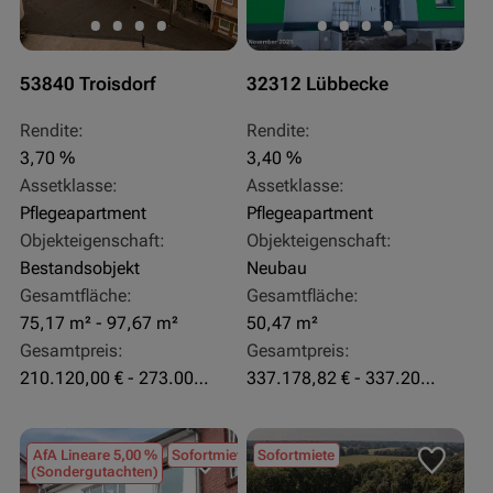
53840 Troisdorf
32312 Lübbecke
Rendite:
Rendite:
3,70 %
3,40 %
Assetklasse:
Assetklasse:
Pflegeapartment
Pflegeapartment
Objekteigenschaft:
Objekteigenschaft:
Bestandsobjekt
Neubau
Gesamtfläche:
Gesamtfläche:
75,17 m² - 97,67 m²
50,47 m²
Gesamtpreis:
Gesamtpreis:
210.120,00 € - 273.003,24 €
337.178,82 € - 337.207,06 €
AfA Lineare 5,00 %
Sofortmiete
Sofortmiete
(Sondergutachten)