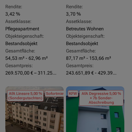
Rendite:
Rendite:
3,42 %
3,70 %
Assetklasse:
Assetklasse:
Pflegeapartment
Betreutes Wohnen
Objekteigenschaft:
Objekteigenschaft:
Bestandsobjekt
Bestandsobjekt
Gesamtfläche:
Gesamtfläche:
54,53 m² - 62,96 m²
87,17 m² - 153,66 m²
Gesamtpreis:
Gesamtpreis:
269.570,00 € – 311.250,00 €
243.651,89 € - 429.392,43 €
AfA Lineare 5,00 %
Sofortmiete
KFW
AfA Degressive 5,00 %
(Sondergutachten)
+ 7b Sonder-
Abschreibung