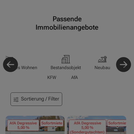
Passende
Immobilienangebote
-/Betreutes Wohnen
Bestandsobjekt
Neubau
Pfle
KFW
AfA
Sortierung / Filter
AfA Degressive
Sofortmiete
AfA Degressive
Sofortmiete
5,00 %
5,00 %
(Sondergutachten)