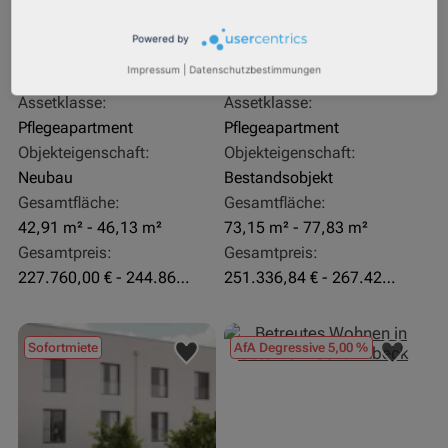
27711 Osterholz-Scharmbeck
32469 Petershagen
Powered by
Rendite:
Rendite:
Impressum
|
Datenschutzbestimmungen
3,60 %
4,07 %
Assetklasse:
Assetklasse:
Pflegeapartment
Pflegeapartment
Objekteigenschaft:
Objekteigenschaft:
Neubau
Bestandsobjekt
Gesamtfläche:
Gesamtfläche:
42,91 m² - 46,13 m²
73,15 m² - 77,83 m²
Gesamtpreis:
Gesamtpreis:
227.760,00 € - 244.860,00 €
251.336,84 € - 267.420,00 €
Sofortmiete
AfA Degressive 5,00 %