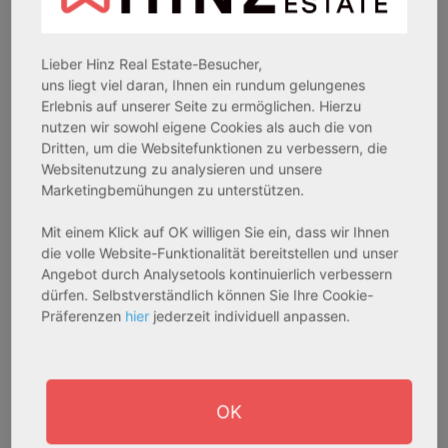
Assetklasse:
Assetklasse:
Pflegeapartment
Pflegeapartment
Objekteigenschaft:
Objekteigenschaft:
Lieber Hinz Real Estate-Besucher,
Bestandsobjekt
Bestandsobjekt
uns liegt viel daran, Ihnen ein rundum gelungenes
Gesamtfläche:
Gesamtfläche:
Erlebnis auf unserer Seite zu ermöglichen. Hierzu
nutzen wir sowohl eigene Cookies als auch die von
41,59 m² - 62,15 m²
50,95 m² - 56,21 m²
Dritten, um die Websitefunktionen zu verbessern, die
Gesamtpreis:
Gesamtpreis:
Websitenutzung zu analysieren und unsere
233.556,67 € - 349.016,67 €
324.754,29 € - 358.289,14 €
Marketingbemühungen zu unterstützen.
Mit einem Klick auf OK willigen Sie ein, dass wir Ihnen
AfA Degressive 5,00 %
Sofortmiete
die volle Website-Funktionalität bereitstellen und unser
Angebot durch Analysetools kontinuierlich verbessern
dürfen. Selbstverständlich können Sie Ihre Cookie-
Präferenzen
hier
jederzeit individuell anpassen.
OK