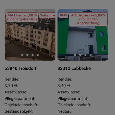
AfA Lineare 5,00 %
Sofortmiete
KFW
AfA Degressive 5,00 %
(Sondergutachten)
+ 7b Sonder-
Abschreibung
53840 Troisdorf
32312 Lübbecke
Rendite:
Rendite:
3,70 %
3,40 %
Assetklasse:
Assetklasse:
Pflegeapartment
Pflegeapartment
Objekteigenschaft:
Objekteigenschaft:
Bestandsobjekt
Neubau