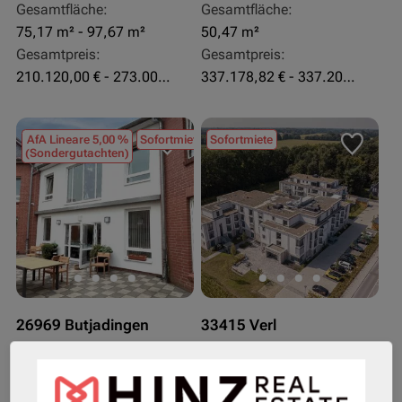
Gesamtfläche:
Gesamtfläche:
75,17 m² - 97,67 m²
50,47 m²
Gesamtpreis:
Gesamtpreis:
210.120,00 € - 273.003,24 €
337.178,82 € - 337.207,06 €
AfA Lineare 5,00 %
Sofortmiete
Sofortmiete
(Sondergutachten)
26969 Butjadingen
33415 Verl
Rendite:
Rendite:
3,60 %
3,50 %