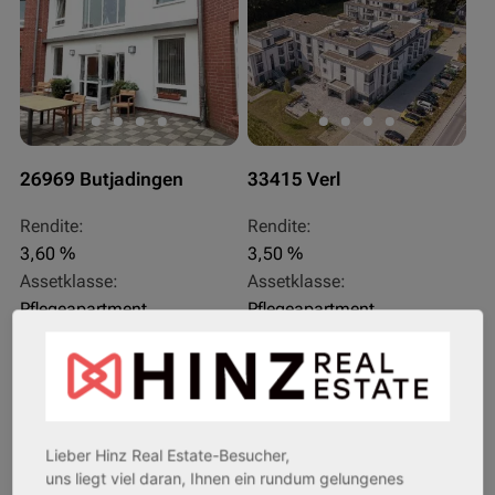
26969 Butjadingen
33415 Verl
Rendite:
Rendite:
3,60 %
3,50 %
Assetklasse:
Assetklasse:
Pflegeapartment
Pflegeapartment
Objekteigenschaft:
Objekteigenschaft:
Bestandsobjekt
Bestandsobjekt
Gesamtfläche:
Gesamtfläche:
41,59 m² - 62,15 m²
50,95 m² - 56,21 m²
Gesamtpreis:
Gesamtpreis:
Lieber Hinz Real Estate-Besucher,
233.556,67 € - 349.016,67 €
324.754,29 € - 358.289,14 €
uns liegt viel daran, Ihnen ein rundum gelungenes