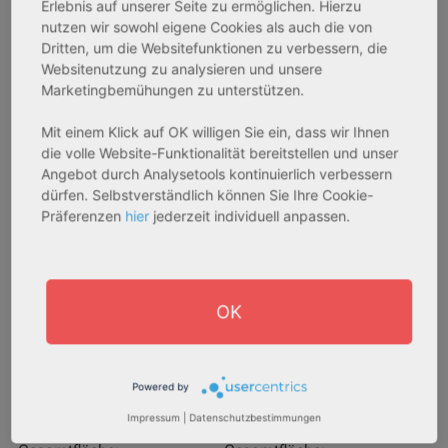
Erlebnis auf unserer Seite zu ermöglichen. Hierzu
nutzen wir sowohl eigene Cookies als auch die von
Dritten, um die Websitefunktionen zu verbessern, die
AfA Degressive 5,00 %
Sofortmiete
Websitenutzung zu analysieren und unsere
Marketingbemühungen zu unterstützen.
Mit einem Klick auf OK willigen Sie ein, dass wir Ihnen
die volle Website-Funktionalität bereitstellen und unser
Angebot durch Analysetools kontinuierlich verbessern
dürfen. Selbstverständlich können Sie Ihre Cookie-
Präferenzen
hier
jederzeit individuell anpassen.
27711 Osterholz-Scharmbeck
32469 Petershagen
Rendite:
Rendite:
OK
3,60 %
4,07 %
Assetklasse:
Assetklasse:
Pflegeapartment
Pflegeapartment
Powered by
Objekteigenschaft:
Objekteigenschaft:
Impressum
|
Datenschutzbestimmungen
Neubau
Bestandsobjekt