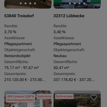
53840 Troisdorf
32312 Lübbecke
Rendite:
Rendite:
3,70 %
3,40 %
Assetklasse:
Assetklasse:
Pflegeapartment
Pflegeapartment
Objekteigenschaft:
Objekteigenschaft:
Bestandsobjekt
Neubau
Gesamtfläche:
Gesamtfläche:
75,17 m² - 97,67 m²
50,47 m²
Gesamtpreis:
Gesamtpreis:
210.120,00 € - 273.003,24 €
337.178,82 € - 337.207,06 €
AfA Lineare 5,00 %
Sofortmiete
Sofortmiete
(Sondergutachten)