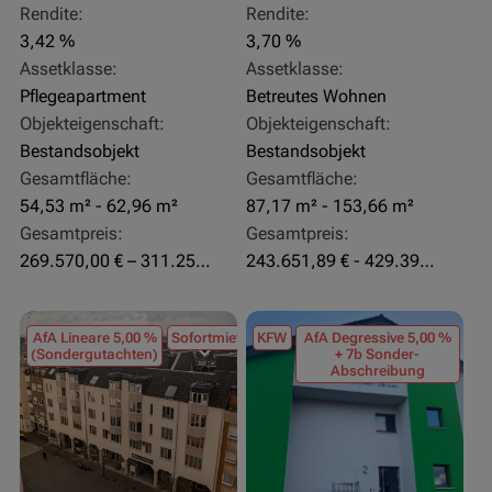
Rendite:
Rendite:
3,42 %
3,70 %
Assetklasse:
Assetklasse:
Pflegeapartment
Betreutes Wohnen
Objekteigenschaft:
Objekteigenschaft:
Bestandsobjekt
Bestandsobjekt
Gesamtfläche:
Gesamtfläche:
54,53 m² - 62,96 m²
87,17 m² - 153,66 m²
Gesamtpreis:
Gesamtpreis:
269.570,00 € – 311.250,00 €
243.651,89 € - 429.392,43 €
AfA Lineare 5,00 %
Sofortmiete
KFW
AfA Degressive 5,00 %
(Sondergutachten)
+ 7b Sonder-
Abschreibung