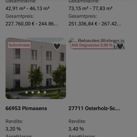
Gesamtfläche:
Gesamtfläche:
42,91 m² - 46,13 m²
73,15 m² - 77,83 m²
Gesamtpreis:
Gesamtpreis:
227.760,00 € - 244.860,00 €
251.336,84 € - 267.420,00 €
Sofortmiete
AfA Degressive 5,00 %
66953 Pirmasens
27711 Osterholz-Scharmbeck
Rendite:
Rendite:
3,20 %
3,40 %
Assetklasse:
Assetklasse: