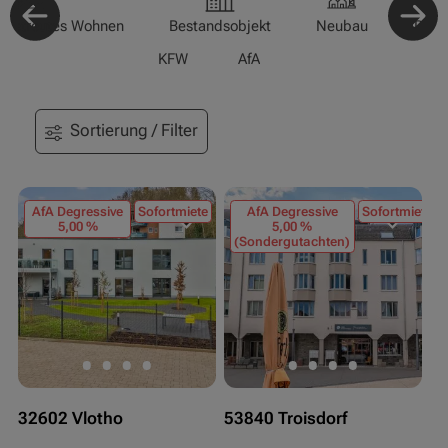
-/Betreutes Wohnen
Bestandsobjekt
Neubau
Pfle
KFW
AfA
Sortierung / Filter
AfA Degressive
Sofortmiete
AfA Degressive
Sofortmiete
5,00 %
5,00 %
(Sondergutachten)
32602 Vlotho
53840 Troisdorf