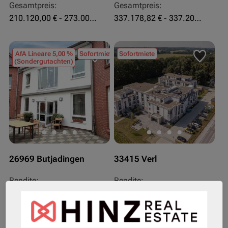
Gesamtpreis:
Gesamtpreis:
210.120,00 € - 273.003,24 €
337.178,82 € - 337.207,06 €
AfA Lineare 5,00 %
Sofortmiete
Sofortmiete
(Sondergutachten)
26969 Butjadingen
33415 Verl
Rendite:
Rendite:
3,60 %
3,50 %
Assetklasse:
Assetklasse:
Pflegeapartment
Pflegeapartment