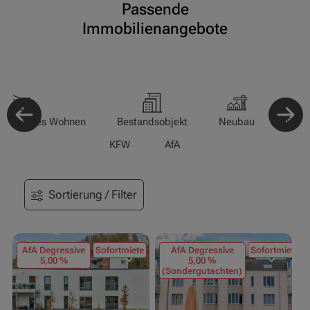
Passende
Immobilienangebote
-/Betreutes Wohnen
Bestandsobjekt
Neubau
Pfle
KFW
AfA
Sortierung / Filter
AfA Degressive
Sofortmiete
AfA Degressive
Sofortmiete
5,00 %
5,00 %
(Sondergutachten)