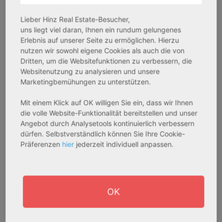
Objekteigenschaft:
Objekteigenschaft:
Bestandsobjekt
Bestandsobjekt
Lieber Hinz Real Estate-Besucher,
Gesamtfläche:
Gesamtfläche:
uns liegt viel daran, Ihnen ein rundum gelungenes
41,59 m² - 62,15 m²
50,95 m² - 56,21 m²
Erlebnis auf unserer Seite zu ermöglichen. Hierzu
nutzen wir sowohl eigene Cookies als auch die von
Gesamtpreis:
Gesamtpreis:
Dritten, um die Websitefunktionen zu verbessern, die
233.556,67 € - 349.016,67 €
324.754,29 € - 358.289,14 €
Websitenutzung zu analysieren und unsere
Marketingbemühungen zu unterstützen.
AfA Degressive 5,00 %
Sofortmiete
Mit einem Klick auf OK willigen Sie ein, dass wir Ihnen
die volle Website-Funktionalität bereitstellen und unser
Angebot durch Analysetools kontinuierlich verbessern
dürfen. Selbstverständlich können Sie Ihre Cookie-
Präferenzen
hier
jederzeit individuell anpassen.
OK
27711 Osterholz-Scharmbeck
32469 Petershagen