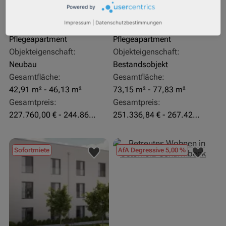
Rendite:
Rendite:
Powered by
3,60 %
4,07 %
Impressum
|
Datenschutzbestimmungen
Assetklasse:
Assetklasse:
Pflegeapartment
Pflegeapartment
Objekteigenschaft:
Objekteigenschaft:
Neubau
Bestandsobjekt
Gesamtfläche:
Gesamtfläche:
42,91 m² - 46,13 m²
73,15 m² - 77,83 m²
Gesamtpreis:
Gesamtpreis:
227.760,00 € - 244.860,00 €
251.336,84 € - 267.420,00 €
Sofortmiete
AfA Degressive 5,00 %