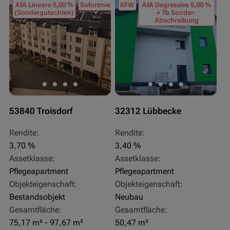
AfA Lineare 5,00 %
Sofortmiete
KFW
AfA Degressive 5,00 %
(Sondergutachten)
+ 7b Sonder-
Abschreibung
53840 Troisdorf
32312 Lübbecke
Rendite:
Rendite:
3,70 %
3,40 %
Assetklasse:
Assetklasse:
Pflegeapartment
Pflegeapartment
Objekteigenschaft:
Objekteigenschaft:
Bestandsobjekt
Neubau
Gesamtfläche:
Gesamtfläche:
75,17 m² - 97,67 m²
50,47 m²