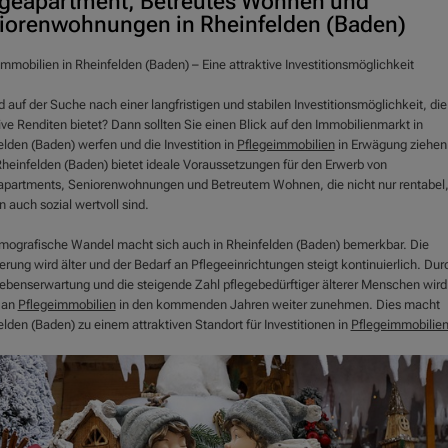
egeapartment, Betreutes Wohnen und
iorenwohnungen in Rheinfelden (Baden)
mmobilien in Rheinfelden (Baden) – Eine attraktive Investitionsmöglichkeit
d auf der Suche nach einer langfristigen und stabilen Investitionsmöglichkeit, die
ive Renditen bietet? Dann sollten Sie einen Blick auf den Immobilienmarkt in
lden (Baden) werfen und die Investition in
Pflegeimmobilien
in Erwägung ziehen
Rheinfelden (Baden) bietet ideale Voraussetzungen für den Erwerb von
apartments, Seniorenwohnungen und Betreutem Wohnen, die nicht nur rentabel
 auch sozial wertvoll sind.
mografische Wandel macht sich auch in Rheinfelden (Baden) bemerkbar. Die
rung wird älter und der Bedarf an Pflegeeinrichtungen steigt kontinuierlich. Dur
ebenserwartung und die steigende Zahl pflegebedürftiger älterer Menschen wird
 an
Pflegeimmobilien
in den kommenden Jahren weiter zunehmen. Dies macht
lden (Baden) zu einem attraktiven Standort für Investitionen in
Pflegeimmobilie