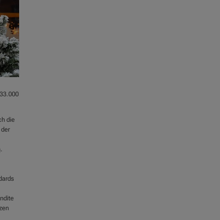
 33.000
ch die
 der
n
.
dards
ndite
zen