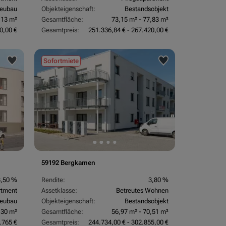
eubau
Objekteigenschaft:
Bestandsobjekt
,13 m²
Gesamtfläche:
73,15 m² - 77,83 m²
0,00 €
Gesamtpreis:
251.336,84 € - 267.420,00 €
Sofortmiete
59192 Bergkamen
3,50 %
Rendite:
3,80 %
rtment
Assetklasse:
Betreutes Wohnen
eubau
Objekteigenschaft:
Bestandsobjekt
,30 m²
Gesamtfläche:
56,97 m² - 70,51 m²
.765 €
Gesamtpreis:
244.734,00 € - 302.855,00 €