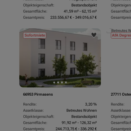
Objekteigenschaft:
Bestandsobjekt
Objekteigen
Gesamtfläche:
41,59 m² - 62,15 m²
Gesamtfläc
Gesamtpreis:
233.556,67 € - 349.016,67 €
Gesamtpreis
Sofortmiete
AfA Degres
66953 Pirmasens
27711 Oste
Rendite:
3,20 %
Rendite:
Assetklasse:
Betreutes Wohnen
Assetklasse
Objekteigenschaft:
Bestandsobjekt
Objekteigen
Gesamtfläche:
91,92 m² - 126,32 m²
Gesamtfläc
Gesamtpreis:
244.713,75 € - 336.292 €
Gesamtpreis