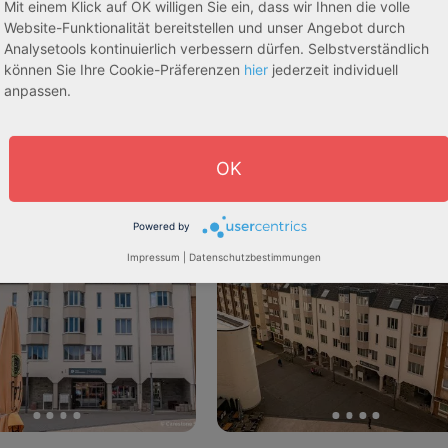
Mit einem Klick auf OK willigen Sie ein, dass wir Ihnen die volle
Website-Funktionalität bereitstellen und unser Angebot durch
Analysetools kontinuierlich verbessern dürfen. Selbstverständlich
können Sie Ihre Cookie-Präferenzen
hier
jederzeit individuell
anpassen.
OK
egeapartments
Senioren-/Betreutes Wohnen
Powered by
sive 5,00 %
Sofortmiete
AfA Lineare 5,00 %
Sofor
Impressum
|
Datenschutzbestimmungen
tachten)
(Sondergutachten)