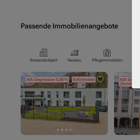
Passende Immobilienangebote
Bestandsobjekt
Neubau
Pflegeimmobilien
Pfl
AfA Degressive 5,00 %
Sofortmiete
AfA Degres
(Sondergu