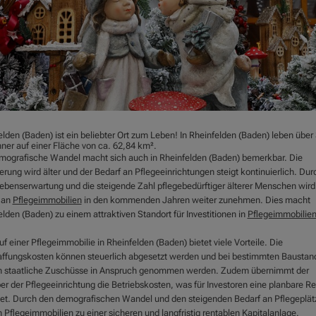
elden (Baden) ist ein beliebter Ort zum Leben! In Rheinfelden (Baden) leben über
ner auf einer Fläche von ca. 62,84 km².
mografische Wandel macht sich auch in Rheinfelden (Baden) bemerkbar. Die
rung wird älter und der Bedarf an Pflegeeinrichtungen steigt kontinuierlich. Dur
ebenserwartung und die steigende Zahl pflegebedürftiger älterer Menschen wird
 an
Pflegeimmobilien
in den kommenden Jahren weiter zunehmen. Dies macht
lden (Baden) zu einem attraktiven Standort für Investitionen in
Pflegeimmobilie
f einer Pflegeimmobilie in Rheinfelden (Baden) bietet viele Vorteile. Die
ffungskosten können steuerlich abgesetzt werden und bei bestimmten Baustan
 staatliche Zuschüsse in Anspruch genommen werden. Zudem übernimmt der
er der Pflegeeinrichtung die Betriebskosten, was für Investoren eine planbare Re
et. Durch den demografischen Wandel und den steigenden Bedarf an Pflegeplät
n
Pflegeimmobilien
zu einer sicheren und langfristig rentablen Kapitalanlage.