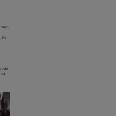
 Ihnen
. Die
,
ch die
 der
n
.