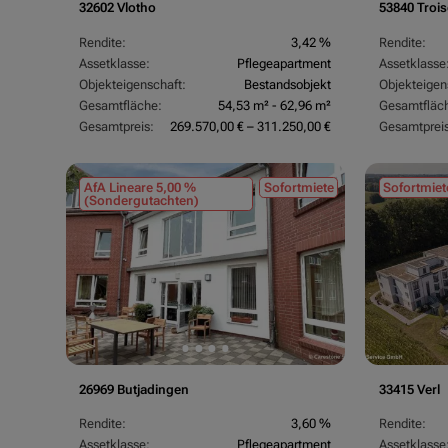
32602 Vlotho
53840 Trois
Rendite:
3,42 %
Rendite:
Assetklasse:
Pflegeapartment
Assetklasse
Objekteigenschaft:
Bestandsobjekt
Objekteigen
Gesamtfläche:
54,53 m² - 62,96 m²
Gesamtfläc
Gesamtpreis:
269.570,00 € – 311.250,00 €
Gesamtpreis
AfA Lineare 5,00 %
Sofortmiete
Sofortmiet
(Sondergutachten)
26969 Butjadingen
33415 Verl
Rendite:
3,60 %
Rendite:
Assetklasse:
Pflegeapartment
Assetklasse