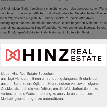
adt Rheinfelden (Baden) zeichnet sich nicht nur durch den demografischen Wand
n auch durch ihre wirtschaftlichen und infrastrukturellen Gegebenheiten. Die gut
aftskraft, das breit aufgestellte Branchenspektrum und die attraktiven
bedingungen machen Rheinfelden (Baden) zu einem begehrten Wohnort. Die St
 über ein gut ausgebautes Netz öffentlicher Verkehrsmittel und bietet zahlreiche
t- und Erholungsmöglichkeiten in der Natur und im kulturellen Bereich.
r Auswahl einer
Pflegeimmobilie
ist der Standortfaktor entscheidend. Rheinfelde
) bietet optimale Bedingungen für den Kauf einer Pflegeimmobilie, da die Beleg
ie Attraktivität der Stadt gesichert ist. Durch umfangreiche Standortanalysen wi
 an Pflegeplätzen ermittelt und eine optimale Versorgung gewährleistet.
e Interesse an einer Investition in
Pflegeimmobilien
in Rheinfelden (Baden) hab
e Informationen benötigen, zögern Sie nicht, uns zu kontaktieren. Wir stehen Ihn
Lieber Hinz Real Estate-Besucher,
eit für Fragen und Beratung zur Verfügung und unterstützen Sie gerne bei Ihrem
uns liegt viel daran, Ihnen ein rundum gelungenes Erlebnis auf
tionsvorhaben. Investieren Sie in die Zukunft mit einer Pflegeimmobilie in Rheinf
unserer Seite zu ermöglichen. Hierzu nutzen wir sowohl eigene
 und sichern Sie sich attraktive Renditen in einer sicheren und rentablen Anlage
Cookies als auch die von Dritten, um die Websitefunktionen zu
verbessern, die Websitenutzung zu analysieren und unsere
Marketingbemühungen zu unterstützen.