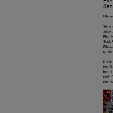
Pfl
Sen
Pflegei
Sie sin
attrakt
Rheinfe
Stadt 
Pflege
sondern
Der de
Bevölke
hohe L
Bedarf
Rheinfe