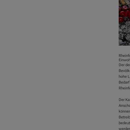
Rheinf
Einwoh
Der de
Bevölke
hohe L
Bedarf
Rheinfe
Der Kau
Anscha
können
Betreib
bedeut
werde