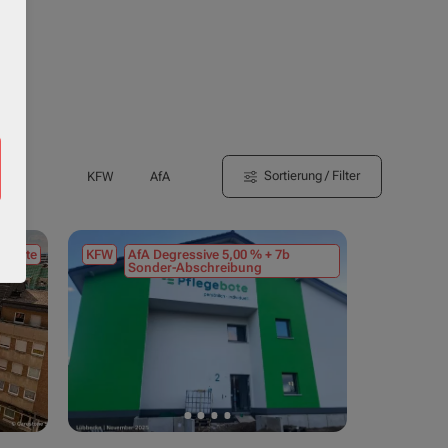
Sortierung / Filter
KFW
AfA
tmiete
KFW
AfA Degressive 5,00 % + 7b
Sonder-Abschreibung