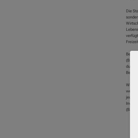
Die St
sonder
Wirtsch
Lebens
verfügt
Freizei
Bei de
(Baden
durch d
Bedarf
Wenn Si
weiter
jederz
Investi
(Baden)