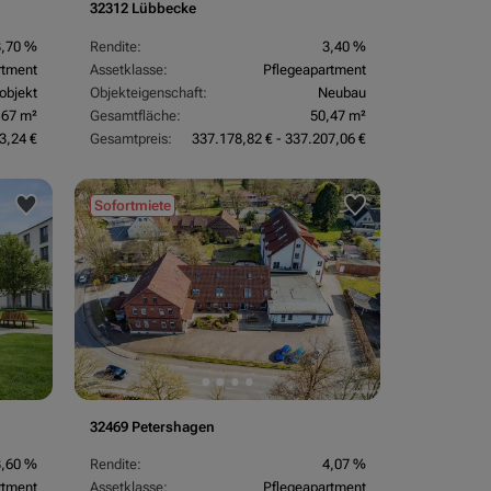
32312 Lübbecke
3,70 %
Rendite:
3,40 %
rtment
Assetklasse:
Pflegeapartment
objekt
Objekteigenschaft:
Neubau
,67 m²
Gesamtfläche:
50,47 m²
3,24 €
Gesamtpreis:
337.178,82 € - 337.207,06 €
Sofortmiete
32469 Petershagen
3,60 %
Rendite:
4,07 %
rtment
Assetklasse:
Pflegeapartment