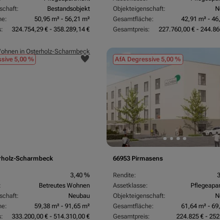
schaft:
Bestandsobjekt
Objekteigenschaft:
N
he:
50,95 m² - 56,21 m²
Gesamtfläche:
42,91 m² - 46
:
324.754,29 € - 358.289,14 €
Gesamtpreis:
227.760,00 € - 244.86
sive 5,00 %
AfA Degressive 5,00 %
rholz-Scharmbeck
66953 Pirmasens
3,40 %
Rendite:
:
Betreutes Wohnen
Assetklasse:
Pflegeapa
schaft:
Neubau
Objekteigenschaft:
N
he:
59,38 m² - 91,65 m²
Gesamtfläche:
61,64 m² - 69
:
333.200,00 € - 514.310,00 €
Gesamtpreis:
224.825 € - 252