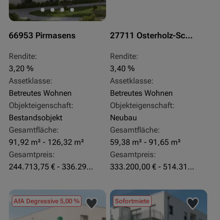
66953 Pirmasens
27711 Osterholz-Scharmbeck
Rendite:
Rendite:
3,20 %
3,40 %
Assetklasse:
Assetklasse:
Betreutes Wohnen
Betreutes Wohnen
Objekteigenschaft:
Objekteigenschaft:
Bestandsobjekt
Neubau
Gesamtfläche:
Gesamtfläche:
91,92 m² - 126,32 m²
59,38 m² - 91,65 m²
Gesamtpreis:
Gesamtpreis:
244.713,75 € - 336.292 €
333.200,00 € - 514.310,00 €
AfA Degressive 5,00 %
Sofortmiete