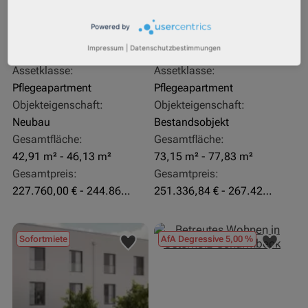
27711 Osterholz-Scharmbeck
32469 Petershagen
Powered by
Rendite:
Rendite:
Impressum
|
Datenschutzbestimmungen
3,60 %
4,07 %
Assetklasse:
Assetklasse:
Pflegeapartment
Pflegeapartment
Objekteigenschaft:
Objekteigenschaft:
Neubau
Bestandsobjekt
Gesamtfläche:
Gesamtfläche:
42,91 m² - 46,13 m²
73,15 m² - 77,83 m²
Gesamtpreis:
Gesamtpreis:
227.760,00 € - 244.860,00 €
251.336,84 € - 267.420,00 €
Sofortmiete
AfA Degressive 5,00 %