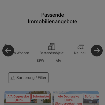
Passende
Immobilienangebote
-/Betreutes Wohnen
Bestandsobjekt
Neubau
Pfle
KFW
AfA
Sortierung / Filter
AfA Degressive
Sofortmiete
AfA Degressive
Sofortmiete
5,00 %
5,00 %
(Sondergutachten)