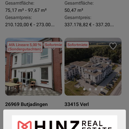
Gesamtfläche:
Gesamtfläche:
75,17 m² - 97,67 m²
50,47 m²
Gesamtpreis:
Gesamtpreis:
210.120,00 € - 273.003,24 €
337.178,82 € - 337.207,06 €
AfA Lineare 5,00 %
Sofortmiete
Sofortmiete
(Sondergutachten)
26969 Butjadingen
33415 Verl
Rendite:
Rendite:
3,60 %
3,50 %