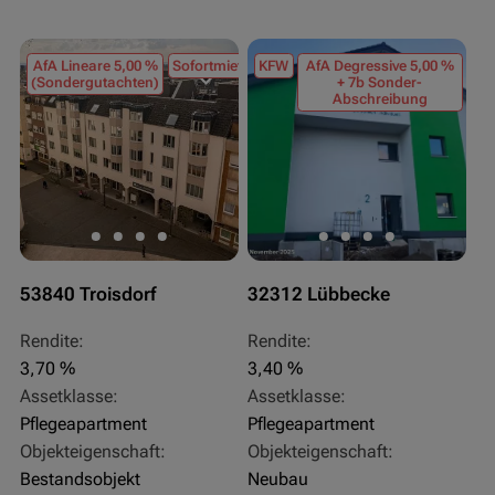
AfA Lineare 5,00 %
Sofortmiete
KFW
AfA Degressive 5,00 %
(Sondergutachten)
+ 7b Sonder-
Abschreibung
53840 Troisdorf
32312 Lübbecke
Rendite:
Rendite:
3,70 %
3,40 %
Assetklasse:
Assetklasse:
Pflegeapartment
Pflegeapartment
Objekteigenschaft:
Objekteigenschaft:
Bestandsobjekt
Neubau