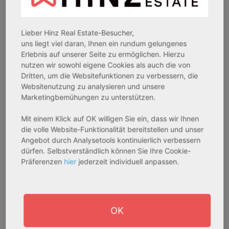
Assetklasse:
Assetklasse:
Pflegeapartment
Pflegeapartment
Objekteigenschaft:
Objekteigenschaft:
Lieber Hinz Real Estate-Besucher,
Bestandsobjekt
Bestandsobjekt
uns liegt viel daran, Ihnen ein rundum gelungenes
Gesamtfläche:
Gesamtfläche:
Erlebnis auf unserer Seite zu ermöglichen. Hierzu
nutzen wir sowohl eigene Cookies als auch die von
41,59 m² - 62,15 m²
50,95 m² - 56,21 m²
Dritten, um die Websitefunktionen zu verbessern, die
Gesamtpreis:
Gesamtpreis:
Websitenutzung zu analysieren und unsere
233.556,67 € - 349.016,67 €
324.754,29 € - 358.289,14 €
Marketingbemühungen zu unterstützen.
Mit einem Klick auf OK willigen Sie ein, dass wir Ihnen
AfA Degressive 5,00 %
Sofortmiete
die volle Website-Funktionalität bereitstellen und unser
Angebot durch Analysetools kontinuierlich verbessern
dürfen. Selbstverständlich können Sie Ihre Cookie-
Präferenzen
hier
jederzeit individuell anpassen.
OK