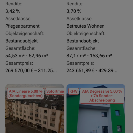
Rendite:
Rendite:
3,42 %
3,70 %
Assetklasse:
Assetklasse:
Pflegeapartment
Betreutes Wohnen
Objekteigenschaft:
Objekteigenschaft:
Bestandsobjekt
Bestandsobjekt
Gesamtfläche:
Gesamtfläche:
54,53 m² - 62,96 m²
87,17 m² - 153,66 m²
Gesamtpreis:
Gesamtpreis:
269.570,00 € – 311.250,00 €
243.651,89 € - 429.392,43 €
AfA Lineare 5,00 %
Sofortmiete
KFW
AfA Degressive 5,00 %
(Sondergutachten)
+ 7b Sonder-
Abschreibung