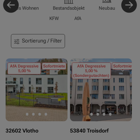
-/Betreutes Wohnen
Bestandsobjekt
Neubau
Pfle
KFW
AfA
Sortierung / Filter
AfA Degressive
Sofortmiete
AfA Degressive
Sofortmiete
5,00 %
5,00 %
(Sondergutachten)
32602 Vlotho
53840 Troisdorf