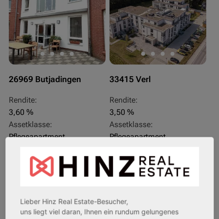
26969 Butjadingen
33415 Verl
Rendite:
Rendite:
3,60 %
3,50 %
Assetklasse:
Assetklasse:
Pflegeapartment
Pflegeapartment
Objekteigenschaft:
Objekteigenschaft:
Bestandsobjekt
Bestandsobjekt
Gesamtfläche:
Gesamtfläche:
41,59 m² - 62,15 m²
50,95 m² - 56,21 m²
Gesamtpreis:
Gesamtpreis:
Lieber Hinz Real Estate-Besucher,
233.556,67 € - 349.016,67 €
324.754,29 € - 358.289,14 €
uns liegt viel daran, Ihnen ein rundum gelungenes