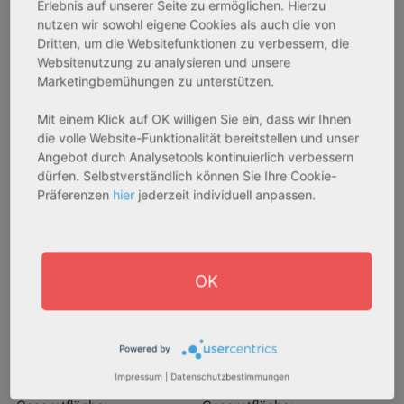
Erlebnis auf unserer Seite zu ermöglichen. Hierzu
nutzen wir sowohl eigene Cookies als auch die von
Dritten, um die Websitefunktionen zu verbessern, die
AfA Degressive 5,00 %
Sofortmiete
Websitenutzung zu analysieren und unsere
Marketingbemühungen zu unterstützen.
Mit einem Klick auf OK willigen Sie ein, dass wir Ihnen
die volle Website-Funktionalität bereitstellen und unser
Angebot durch Analysetools kontinuierlich verbessern
dürfen. Selbstverständlich können Sie Ihre Cookie-
Präferenzen
hier
jederzeit individuell anpassen.
27711 Osterholz-Scharmbeck
32469 Petershagen
Rendite:
Rendite:
OK
3,60 %
4,07 %
Assetklasse:
Assetklasse:
Pflegeapartment
Pflegeapartment
Powered by
Objekteigenschaft:
Objekteigenschaft:
Impressum
|
Datenschutzbestimmungen
Neubau
Bestandsobjekt