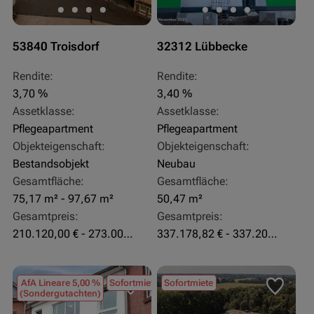
53840 Troisdorf
32312 Lübbecke
Rendite:
Rendite:
3,70 %
3,40 %
Assetklasse:
Assetklasse:
Pflegeapartment
Pflegeapartment
Objekteigenschaft:
Objekteigenschaft:
Bestandsobjekt
Neubau
Gesamtfläche:
Gesamtfläche:
75,17 m² - 97,67 m²
50,47 m²
Gesamtpreis:
Gesamtpreis:
210.120,00 € - 273.003,24 €
337.178,82 € - 337.207,06 €
AfA Lineare 5,00 %
Sofortmiete
Sofortmiete
(Sondergutachten)