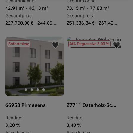
Gesamtfläche:
Gesamtfläche:
42,91 m² - 46,13 m²
73,15 m² - 77,83 m²
Gesamtpreis:
Gesamtpreis:
227.760,00 € - 244.860,00 €
251.336,84 € - 267.420,00 €
Sofortmiete
AfA Degressive 5,00 %
66953 Pirmasens
27711 Osterholz-Scharmbeck
Rendite:
Rendite:
3,20 %
3,40 %
Assetklasse:
Assetklasse: