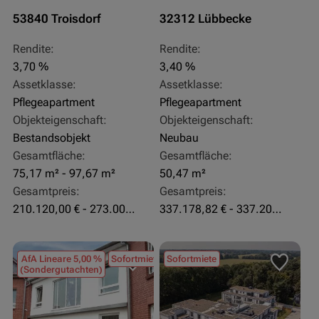
53840 Troisdorf
32312 Lübbecke
Rendite:
Rendite:
3,70 %
3,40 %
Assetklasse:
Assetklasse:
Pflegeapartment
Pflegeapartment
Objekteigenschaft:
Objekteigenschaft:
Bestandsobjekt
Neubau
Gesamtfläche:
Gesamtfläche:
75,17 m² - 97,67 m²
50,47 m²
Gesamtpreis:
Gesamtpreis:
210.120,00 € - 273.003,24 €
337.178,82 € - 337.207,06 €
AfA Lineare 5,00 %
Sofortmiete
Sofortmiete
(Sondergutachten)