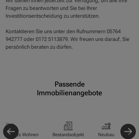
Wir stehen Ihnen jederzeit zur Verfügung, um alle Ihre
Fragen zu beantworten und Sie bei Ihrer
Investitionsentscheidung zu unterstützen.
Kontaktieren Sie uns unter den Rufnummern 05764
942777 oder 0172 5113879. Wir freuen uns darauf, Sie
persönlich beraten zu dürfen.
Passende
Immobilienangebote
-/Betreutes Wohnen
Bestandsobjekt
Neubau
Pfle