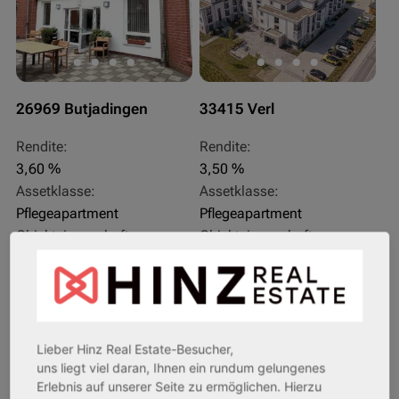
26969 Butjadingen
33415 Verl
Rendite:
Rendite:
3,60 %
3,50 %
Assetklasse:
Assetklasse:
Pflegeapartment
Pflegeapartment
Objekteigenschaft:
Objekteigenschaft:
Bestandsobjekt
Bestandsobjekt
Gesamtfläche:
Gesamtfläche:
41,59 m² - 62,15 m²
50,95 m² - 56,21 m²
Gesamtpreis:
Gesamtpreis:
233.556,67 € - 349.016,67 €
324.754,29 € - 358.289,14 €
Lieber Hinz Real Estate-Besucher,
uns liegt viel daran, Ihnen ein rundum gelungenes
Erlebnis auf unserer Seite zu ermöglichen. Hierzu