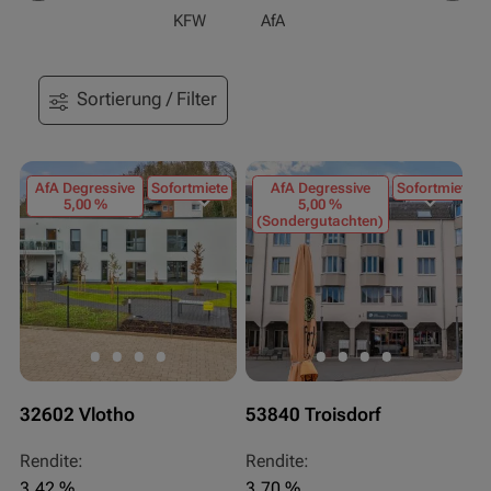
KFW
AfA
Sortierung / Filter
AfA Degressive
Sofortmiete
AfA Degressive
Sofortmiete
5,00 %
5,00 %
(Sondergutachten)
32602 Vlotho
53840 Troisdorf
Rendite:
Rendite:
3,42 %
3,70 %