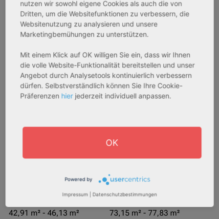
nutzen wir sowohl eigene Cookies als auch die von
AfA Degressive 5,00 %
Sofortmiete
Dritten, um die Websitefunktionen zu verbessern, die
Websitenutzung zu analysieren und unsere
Marketingbemühungen zu unterstützen.
Mit einem Klick auf OK willigen Sie ein, dass wir Ihnen
die volle Website-Funktionalität bereitstellen und unser
Angebot durch Analysetools kontinuierlich verbessern
dürfen. Selbstverständlich können Sie Ihre Cookie-
Präferenzen
hier
jederzeit individuell anpassen.
27711 Osterholz-Scharmbeck
32469 Petershagen
Rendite:
Rendite:
3,60 %
4,07 %
OK
Assetklasse:
Assetklasse:
Pflegeapartment
Pflegeapartment
Objekteigenschaft:
Objekteigenschaft:
Powered by
Neubau
Bestandsobjekt
Impressum
|
Datenschutzbestimmungen
Gesamtfläche:
Gesamtfläche:
42,91 m² - 46,13 m²
73,15 m² - 77,83 m²