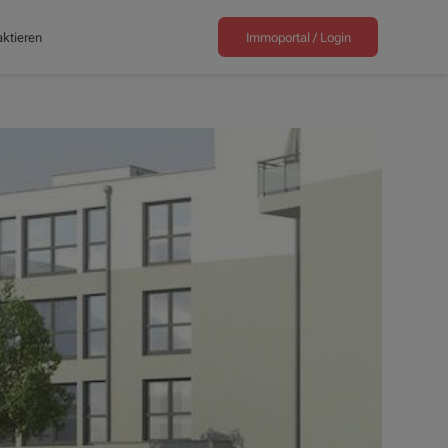
ktieren
Immoportal /
Login