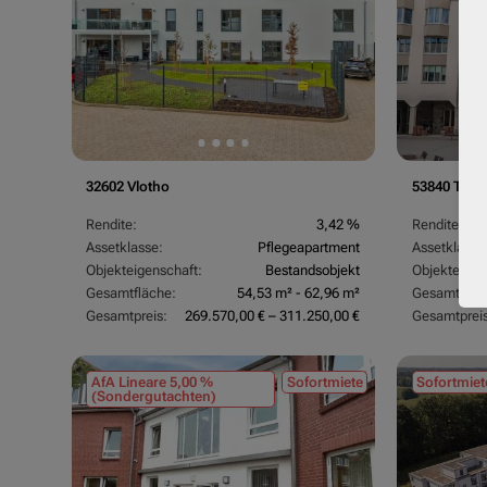
32602 Vlotho
53840 Trois
Rendite:
3,42 %
Rendite:
Assetklasse:
Pflegeapartment
Assetklasse
Objekteigenschaft:
Bestandsobjekt
Objekteigen
Gesamtfläche:
54,53 m² - 62,96 m²
Gesamtfläc
Gesamtpreis:
269.570,00 € – 311.250,00 €
Gesamtpreis
AfA Lineare 5,00 %
Sofortmiete
Sofortmiet
(Sondergutachten)