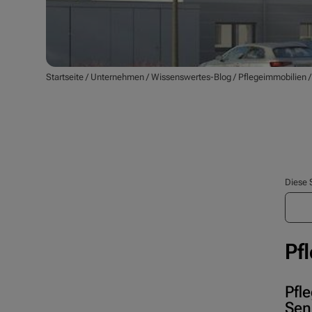
Startseite
/
Unternehmen
/
Wissenswertes-Blog
/
Pflegeimmobilien
Diese 
Pf
Pfl
Sen