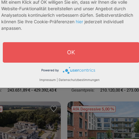
Mit einem Klick auf OK willigen Sie ein, dass wir Ihnen die volle
Website-Funktionalität bereitstellen und unser Angebot durch
Analysetools kontinuierlich verbessern dürfen. Selbstverständlich
können Sie Ihre Cookie-Präferenzen
hier
jederzeit individuell
anpassen.
OK
dorf
53840 Troisdorf
3,70 %
Rendite:
:
Betreutes Wohnen
Assetklasse:
Pflegeapa
Powered by
schaft:
Bestandsobjekt
Objekteigenschaft:
Bestands
Impressum
|
Datenschutzbestimmungen
he:
87,17 m² - 153,66 m²
Gesamtfläche:
75,17 m² - 97
:
243.651,89 € - 429.392,43 €
Gesamtpreis:
210.120,00 € - 273.00
e
AfA Degressive 5,00 %