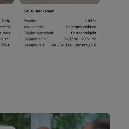
59192 Bergkamen
3,50 %
Rendite:
3,80 %
rtment
Assetklasse:
Betreutes Wohnen
eubau
Objekteigenschaft:
Bestandsobjekt
,30 m²
Gesamtfläche:
56,97 m² - 70,51 m²
.765 €
Gesamtpreis:
244.734,00 € - 302.855,00 €