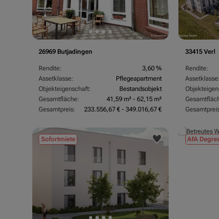
26969 Butjadingen
33415 Verl
Rendite:
3,60 %
Rendite:
Assetklasse:
Pflegeapartment
Assetklasse
Objekteigenschaft:
Bestandsobjekt
Objekteigen
Gesamtfläche:
41,59 m² - 62,15 m²
Gesamtfläc
Gesamtpreis:
233.556,67 € - 349.016,67 €
Gesamtpreis
Sofortmiete
AfA Degres