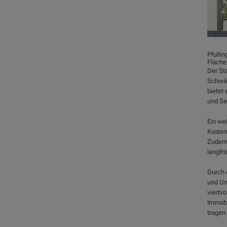
Pfullin
Fläche
Der St
Schwäb
bietet 
und Se
Ein wei
Kosten
Zudem 
langfri
Durch 
und Um
wertvol
Immobi
tragen 