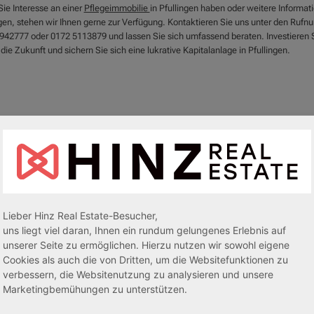
ie Interesse an einer
Pflegeimmobilie
in Pfullingen haben oder weitere Informat
gen, stehen wir Ihnen gerne zur Verfügung. Kontaktieren Sie uns unter den Ruf
942777 oder 0172 5113879 und lassen Sie sich umfassend beraten. Investieren 
n die Zukunft und sichern Sie sich eine lukrative Kapitalanlage in Pfullingen.
Lieber Hinz Real Estate-Besucher,
uns liegt viel daran, Ihnen ein rundum gelungenes Erlebnis auf
unserer Seite zu ermöglichen. Hierzu nutzen wir sowohl eigene
egeapartments
Senioren-/Betreutes Wohnen
Cookies als auch die von Dritten, um die Websitefunktionen zu
verbessern, die Websitenutzung zu analysieren und unsere
Marketingbemühungen zu unterstützen.
sive 5,00 %
Sofortmiete
AfA Lineare 5,00 %
Sofor
tachten)
(Sondergutachten)