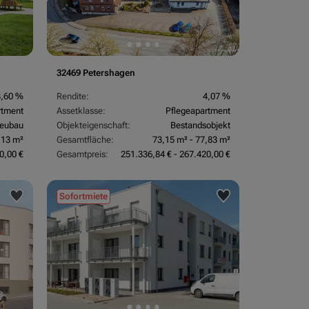
32469 Petershagen
3,60 %
Rendite:
4,07 %
rtment
Assetklasse:
Pflegeapartment
eubau
Objekteigenschaft:
Bestandsobjekt
,13 m²
Gesamtfläche:
73,15 m² - 77,83 m²
0,00 €
Gesamtpreis:
251.336,84 € - 267.420,00 €
Sofortmiete