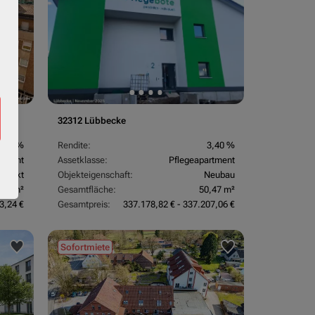
32312 Lübbecke
3,70 %
Rendite:
3,40 %
rtment
Assetklasse:
Pflegeapartment
objekt
Objekteigenschaft:
Neubau
,67 m²
Gesamtfläche:
50,47 m²
3,24 €
Gesamtpreis:
337.178,82 € - 337.207,06 €
Sofortmiete