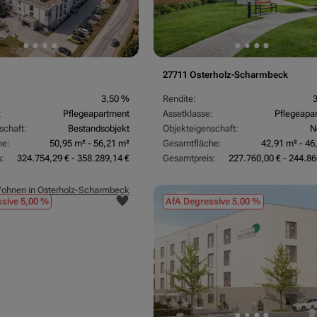
27711 Osterholz-Scharmbeck
3,50 %
Rendite:
:
Pflegeapartment
Assetklasse:
Pflegeapa
schaft:
Bestandsobjekt
Objekteigenschaft:
N
he:
50,95 m² - 56,21 m²
Gesamtfläche:
42,91 m² - 46
:
324.754,29 € - 358.289,14 €
Gesamtpreis:
227.760,00 € - 244.86
sive 5,00 %
AfA Degressive 5,00 %