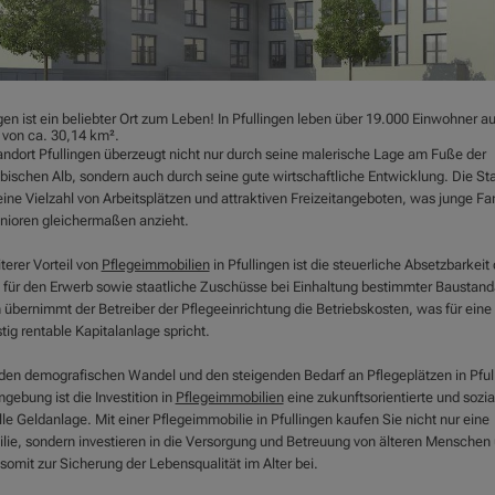
gen ist ein beliebter Ort zum Leben! In Pfullingen leben über 19.000 Einwohner au
 von ca. 30,14 km².
andort Pfullingen überzeugt nicht nur durch seine malerische Lage am Fuße der
ischen Alb, sondern auch durch seine gute wirtschaftliche Entwicklung. Die St
eine Vielzahl von Arbeitsplätzen und attraktiven Freizeitangeboten, was junge Fa
nioren gleichermaßen anzieht.
terer Vorteil von
Pflegeimmobilien
in Pfullingen ist die steuerliche Absetzbarkeit 
 für den Erwerb sowie staatliche Zuschüsse bei Einhaltung bestimmter Baustand
übernimmt der Betreiber der Pflegeeinrichtung die Betriebskosten, was für eine
stig rentable Kapitalanlage spricht.
den demografischen Wandel und den steigenden Bedarf an Pflegeplätzen in Pful
gebung ist die Investition in
Pflegeimmobilien
eine zukunftsorientierte und sozia
le Geldanlage. Mit einer Pflegeimmobilie in Pfullingen kaufen Sie nicht nur eine
lie, sondern investieren in die Versorgung und Betreuung von älteren Menschen
somit zur Sicherung der Lebensqualität im Alter bei.