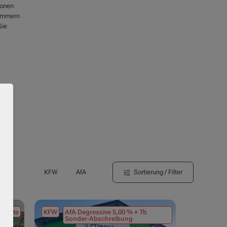
ionen
nummern
Sie
Sortierung / Filter
KFW
AfA
tmiete
KFW
AfA Degressive 5,00 % + 7b
Sonder-Abschreibung