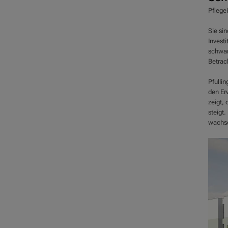
Pflegei
Sie sin
Invest
schwan
Betrac
Pfulli
den Er
zeigt, 
steigt
wachsen