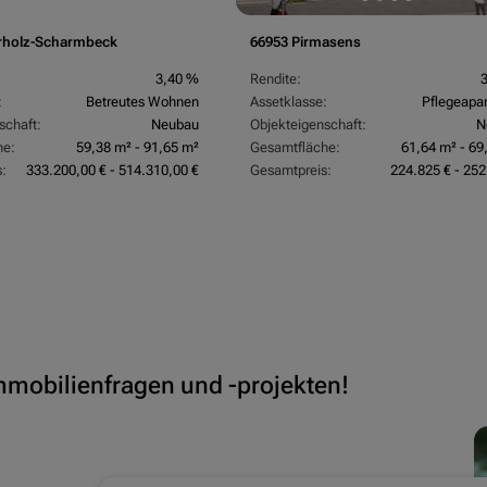
rholz-Scharmbeck
66953 Pirmasens
3,40 %
Rendite:
:
Betreutes Wohnen
Assetklasse:
Pflegeapa
schaft:
Neubau
Objekteigenschaft:
N
he:
59,38 m² - 91,65 m²
Gesamtfläche:
61,64 m² - 69
:
333.200,00 € - 514.310,00 €
Gesamtpreis:
224.825 € - 252
Immobilienfragen und -projekten!