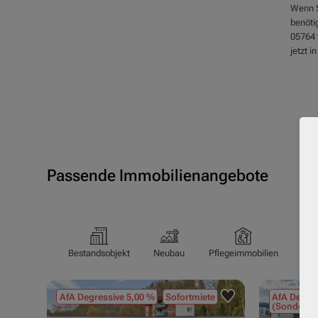
Wenn S
benöti
05764 
jetzt i
Passende Immobilienangebote
Bestandsobjekt
Neubau
Pflegeimmobilien
Pfl
AfA Degressive 5,00 %
Sofortmiete
AfA Degres
(Sondergu