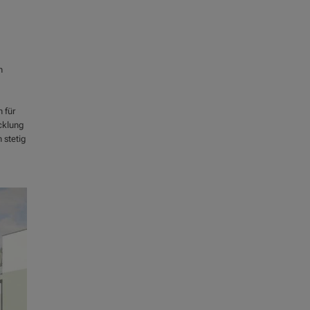
n
 für
cklung
 stetig