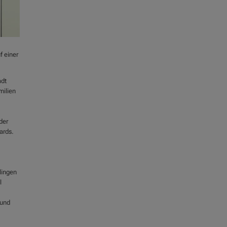
f einer
adt
milien
der
ards.
lingen
l
 und