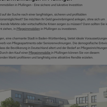
mmobilien in Pfullingen - Eine sichere und lukrative Investition
d auf der Suche nach einer langfristigen, sicheren und profitablen
itionsmöglichkeit? Sie möchten Ihr Geld gewinnbringend anlegen, ohne sich um
kende Märkte oder wirtschaftliche Krisen sorgen zu müssen? Dann sollten Sie i
ht ziehen, in
Pflegeimmobilien
in Pfullingen zu investieren.
ngen, eine charmante Stadt in Baden-Württemberg, bietet ideale Voraussetzungen
werb von Pflegeapartments oder Seniorenwohnungen. Die demografische Entwi
dass die Bevölkerung in Deutschland altert und der Bedarf an Pflegeeinrichtungen
. Durch den Kauf einer
Pflegeimmobilie
in Pfullingen können Sie von diesem
den Markt profitieren und langfristig eine attraktive Rendite erzielen.