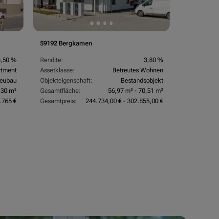
59192 Bergkamen
3,50 %
Rendite:
3,80 %
rtment
Assetklasse:
Betreutes Wohnen
eubau
Objekteigenschaft:
Bestandsobjekt
,30 m²
Gesamtfläche:
56,97 m² - 70,51 m²
.765 €
Gesamtpreis:
244.734,00 € - 302.855,00 €