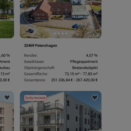
32469 Petershagen
3,60 %
Rendite:
4,07 %
rtment
Assetklasse:
Pflegeapartment
eubau
Objekteigenschaft:
Bestandsobjekt
,13 m²
Gesamtfläche:
73,15 m² - 77,83 m²
0,00 €
Gesamtpreis:
251.336,84 € - 267.420,00 €
Sofortmiete