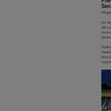
Pfl
Sen
Pflegei
Der de
älter 
kontinu
lukrat
Pfaffe
maleri
Wirtsch
machen