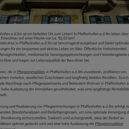
hofen a.d.Ilm ist ein beliebter Ort zum Leben! In Pfaffenhofen a.d.Ilm leben über
 Einwohner auf einer Fläche von ca. 92,63 km².
rastruktur in Pfaffenhofen a.d.Ilm ist hervorragend ausgebaut und bietet optimale
ungen für ein bequemes und aktives Leben im Alter. Öffentliche Verkehrsmittel,
fsmöglichkeiten, medizinische Versorgungseinrichtungen und Freizeitangebote 
reichbar und tragen zur Lebensqualität der Bewohner bei.
ren, die in
Pflegeimmobilien
in Pfaffenhofen a.d.Ilm investieren, profitieren von
ichen Vorteilen, staatlichen Zuschüssen und langfristig stabilen Renditen. Durch
nde Nachfrage nach Pflegeapartments und Betreutem Wohnen in Pfaffenhofen a
e hohe Auslastung der Immobilien gewährleistet, was eine langfristige Rentabilitä
tellt.
anung und Realisierung von Pflegeeinrichtungen in Pfaffenhofen a.d.Ilm erfolgt n
enden Standortanalysen und Bedarfsprognosen, um eine optimale Versorgung d
 Bevölkerung sicherzustellen. Dadurch wird sichergestellt, dass der Bedarf an
plätzen optimal gedeckt wird und eine hohe Auslastung der
Pflegeimmobilien