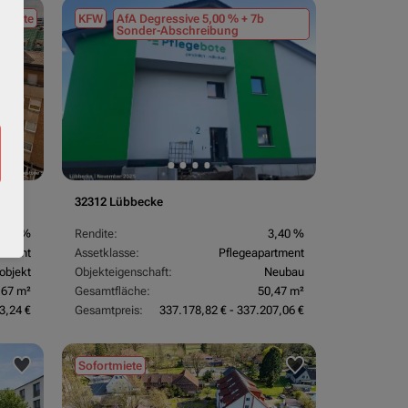
tmiete
KFW
AfA Degressive 5,00 % + 7b
Sonder-Abschreibung
32312 Lübbecke
3,70 %
Rendite:
3,40 %
rtment
Assetklasse:
Pflegeapartment
objekt
Objekteigenschaft:
Neubau
,67 m²
Gesamtfläche:
50,47 m²
3,24 €
Gesamtpreis:
337.178,82 € - 337.207,06 €
Sofortmiete