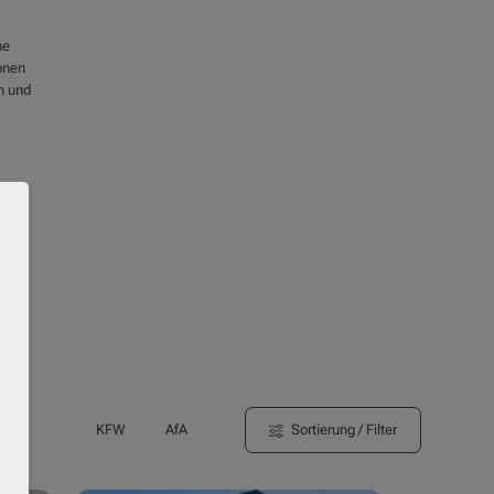
ne
onen
n und
Sortierung / Filter
KFW
AfA