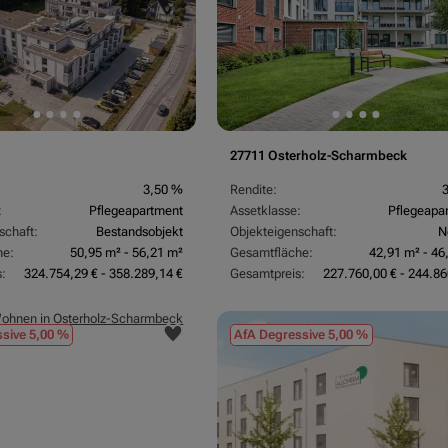
27711 Osterholz-Scharmbeck
3,50 %
Rendite:
:
Pflegeapartment
Assetklasse:
Pflegeapa
schaft:
Bestandsobjekt
Objekteigenschaft:
N
he:
50,95 m² - 56,21 m²
Gesamtfläche:
42,91 m² - 46
:
324.754,29 € - 358.289,14 €
Gesamtpreis:
227.760,00 € - 244.86
sive 5,00 %
AfA Degressive 5,00 %