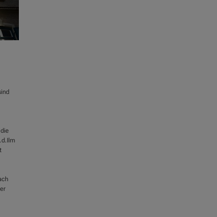
sind
 die
.d.Ilm
t
ach
er