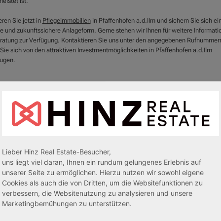
eistet ist.
eren Sie jetzt in
Pflegeimmobilien
in Pfaffenhofen a.d.Ilm und sichern Sie sich ei
le und zukunftssichere Anlageform. Gerne stehen wir Ihnen für weitere Informati
ratung zur Verfügung. Kontaktieren Sie uns unter den angegebenen Rufnummer
 Sie sich von den attraktiven Investmentmöglichkeiten in Pfaffenhofen a.d.Ilm
ugen.
Lieber Hinz Real Estate-Besucher,
uns liegt viel daran, Ihnen ein rundum gelungenes Erlebnis auf
unserer Seite zu ermöglichen. Hierzu nutzen wir sowohl eigene
Cookies als auch die von Dritten, um die Websitefunktionen zu
verbessern, die Websitenutzung zu analysieren und unsere
egeapartments
Senioren-/Betreutes Wohnen
Marketingbemühungen zu unterstützen.