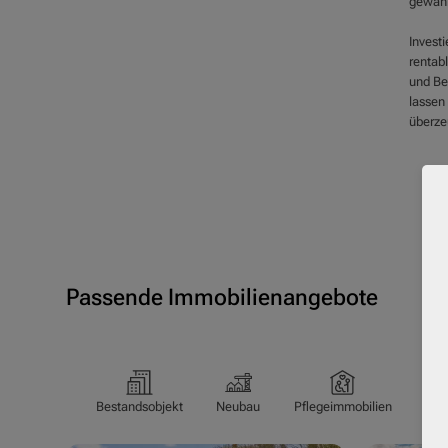
gewährl
Investi
rentab
und Be
lassen
überze
Passende Immobilienangebote
Bestandsobjekt
Neubau
Pflegeimmobilien
Pfl