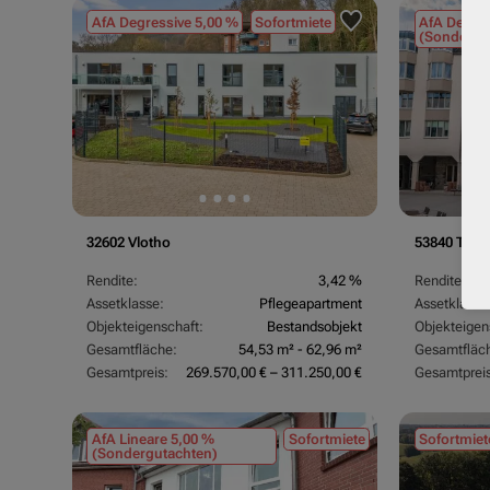
AfA Degressive 5,00 %
Sofortmiete
AfA Degres
(Sondergu
32602 Vlotho
53840 Trois
Rendite:
3,42 %
Rendite:
Assetklasse:
Pflegeapartment
Assetklasse
Objekteigenschaft:
Bestandsobjekt
Objekteigen
Gesamtfläche:
54,53 m² - 62,96 m²
Gesamtfläc
Gesamtpreis:
269.570,00 € – 311.250,00 €
Gesamtpreis
AfA Lineare 5,00 %
Sofortmiete
Sofortmiet
(Sondergutachten)