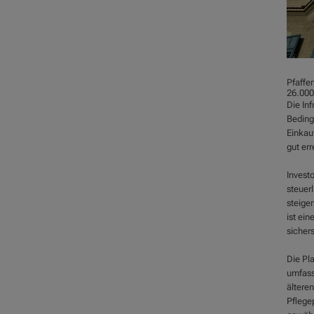
Pfaffen
26.000
Die Inf
Beding
Einkau
gut er
Investo
steuerl
steige
ist ein
sichers
Die Pl
umfass
älteren
Pflege