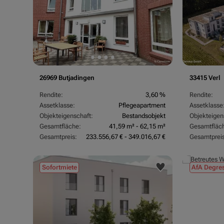
26969 Butjadingen
33415 Verl
Rendite:
3,60 %
Rendite:
Assetklasse:
Pflegeapartment
Assetklasse
Objekteigenschaft:
Bestandsobjekt
Objekteigen
Gesamtfläche:
41,59 m² - 62,15 m²
Gesamtfläc
Gesamtpreis:
233.556,67 € - 349.016,67 €
Gesamtpreis
Sofortmiete
AfA Degres