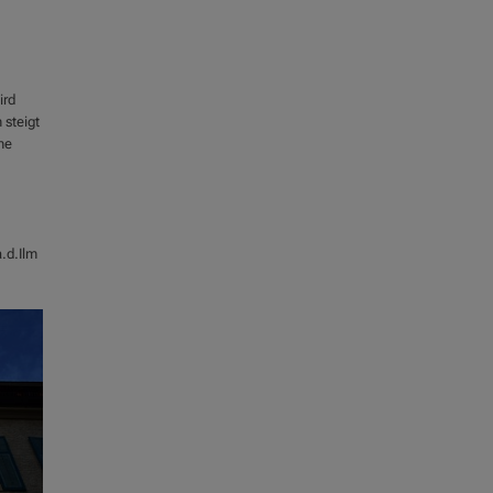
ird
steigt
ne
.d.Ilm