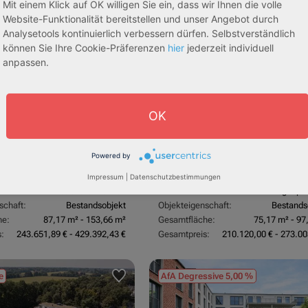
Mit einem Klick auf OK willigen Sie ein, dass wir Ihnen die volle
sive 5,00 %
Sofortmiete
AfA Lineare 5,00 %
Sofor
Website-Funktionalität bereitstellen und unser Angebot durch
tachten)
(Sondergutachten)
Analysetools kontinuierlich verbessern dürfen. Selbstverständlich
können Sie Ihre Cookie-Präferenzen
hier
jederzeit individuell
anpassen.
OK
dorf
53840 Troisdorf
Powered by
3,70 %
Rendite:
Impressum
|
Datenschutzbestimmungen
:
Betreutes Wohnen
Assetklasse:
Pflegeapa
schaft:
Bestandsobjekt
Objekteigenschaft:
Bestands
he:
87,17 m² - 153,66 m²
Gesamtfläche:
75,17 m² - 97
:
243.651,89 € - 429.392,43 €
Gesamtpreis:
210.120,00 € - 273.00
e
AfA Degressive 5,00 %