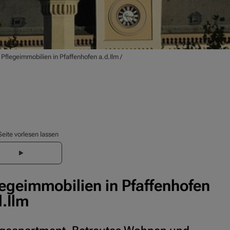
/
Pflegeimmobilien in Pfaffenhofen a.d.Ilm
/
Seite vorlesen lassen
legeimmobilien in Pfaffenhofen
d.Ilm