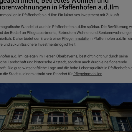
egeapartment, Betreutes Wohnen und
iorenwohnungen in Pfaffenhofen a.d.Ilm
mmobilien in Pfaffenhofen a.d.Ilm: Ein lukratives Investment mit Zukunft
mografische Wandel ist auch in Pfaffenhofen a.d.Ilm spürbar. Die Bevölkerung w
und der Bedarf an Pflegeapartments, Betreutem Wohnen und Seniorenwohnungen 
ierlich. Daher bietet der Erwerb einer
Pflegeimmobilie
in Pfaffenhofen a.d.Ilm ei
ive und zukunftssichere Investmentmöglichkeit.
nhofen a.d.Ilm, gelegen im Herzen Oberbayerns, besticht nicht nur durch seine
sche Landschaft und historische Altstadt, sondern auch durch eine florierende
aft. Die gute wirtschaftliche Lage und die hohe Lebensqualität in Pfaffenhofen a
 die Stadt zu einem attraktiven Standort für
Pflegeimmobilien
.