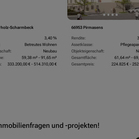
rholz-Scharmbeck
66953 Pirmasens
3,40 %
Rendite:
:
Betreutes Wohnen
Assetklasse:
Pflegeapa
schaft:
Neubau
Objekteigenschaft:
N
he:
59,38 m² - 91,65 m²
Gesamtfläche:
61,64 m² - 69
:
333.200,00 € - 514.310,00 €
Gesamtpreis:
224.825 € - 252
Immobilienfragen und -projekten!