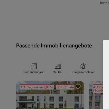
Ihnen b
Passende Immobilienangebote
Bestandsobjekt
Neubau
Pflegeimmobilien
Pfl
AfA Degressive 5,00 %
Sofortmiete
AfA Degres
(Sondergu