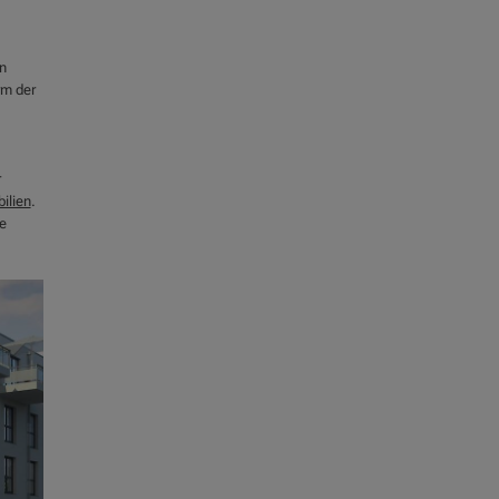
n
rm der
r
ilien
.
e