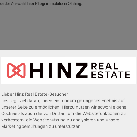
ei der Auswahl Ihrer Pflegeimmobilie in Olching.
egeapartments
Senioren-/Betreutes Wohnen
Lieber Hinz Real Estate-Besucher,
uns liegt viel daran, Ihnen ein rundum gelungenes Erlebnis auf
unserer Seite zu ermöglichen. Hierzu nutzen wir sowohl eigene
sive 5,00 %
Sofortmiete
AfA Lineare 5,00 %
Sofor
Cookies als auch die von Dritten, um die Websitefunktionen zu
tachten)
(Sondergutachten)
verbessern, die Websitenutzung zu analysieren und unsere
Marketingbemühungen zu unterstützen.