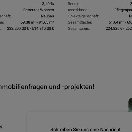
3,40 %
Rendite:
:
Betreutes Wohnen
Assetklasse:
Pflegeapa
schaft:
Neubau
Objekteigenschaft:
N
he:
59,38 m² - 91,65 m²
Gesamtfläche:
61,64 m² - 69
:
333.200,00 € - 514.310,00 €
Gesamtpreis:
224.825 € - 252
Immobilienfragen und -projekten!
rg
Schreiben Sie uns eine Nachricht