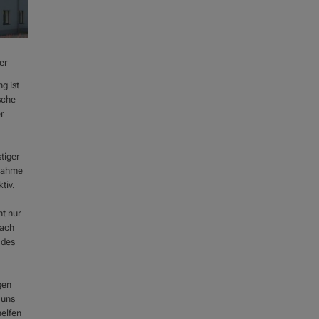
er
g ist
sche
r
tiger
rnahme
tiv.
ht nur
nach
 des
gen
 uns
elfen