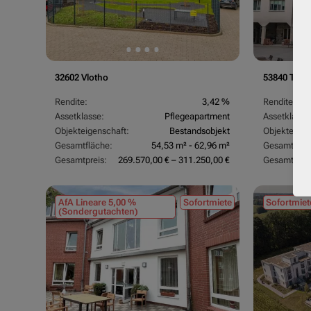
32602 Vlotho
53840 Trois
Rendite:
3,42 %
Rendite:
Assetklasse:
Pflegeapartment
Assetklasse
Objekteigenschaft:
Bestandsobjekt
Objekteigen
Gesamtfläche:
54,53 m² - 62,96 m²
Gesamtfläc
Gesamtpreis:
269.570,00 € – 311.250,00 €
Gesamtpreis
AfA Lineare 5,00 %
Sofortmiete
Sofortmiet
(Sondergutachten)