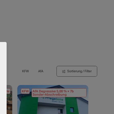
Sortierung / Filter
KFW
AfA
tmiete
KFW
AfA Degressive 5,00 % + 7b
Sonder-Abschreibung