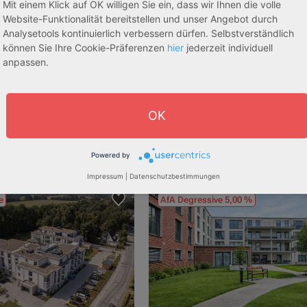
Mit einem Klick auf OK willigen Sie ein, dass wir Ihnen die volle
Website-Funktionalität bereitstellen und unser Angebot durch
Analysetools kontinuierlich verbessern dürfen. Selbstverständlich
können Sie Ihre Cookie-Präferenzen
hier
jederzeit individuell
anpassen.
dorf
53840 Troisdorf
3,70 %
Rendite:
OK
:
Betreutes Wohnen
Assetklasse:
Pflegeapa
schaft:
Bestandsobjekt
Objekteigenschaft:
Bestands
he:
87,17 m² - 153,66 m²
Gesamtfläche:
75,17 m² - 97
Powered by
:
243.651,89 € - 429.392,43 €
Gesamtpreis:
210.120,00 € - 273.00
Impressum
|
Datenschutzbestimmungen
e
AfA Degressive 5,00 %