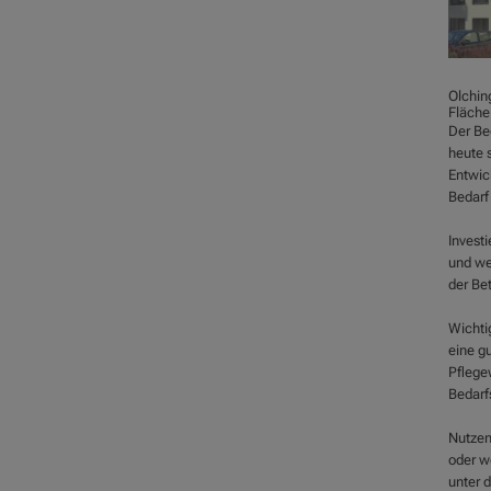
Olching
Fläche
Der Be
heute 
Entwick
Bedarf
Investi
und we
der Be
Wichti
eine g
Pflege
Bedarfs
Nutzen
oder w
unter 