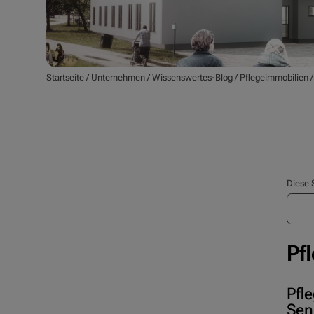
Startseite
/
Unternehmen
/
Wissenswertes-Blog
/
Pflegeimmobilien
Diese 
Pf
Pfl
Sen