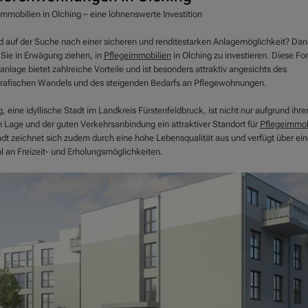
immobilien in Olching – eine lohnenswerte Investition
nd auf der Suche nach einer sicheren und renditestarken Anlagemöglichkeit? Dan
 Sie in Erwägung ziehen, in
Pflegeimmobilien
in Olching zu investieren. Diese Fo
anlage bietet zahlreiche Vorteile und ist besonders attraktiv angesichts des
afischen Wandels und des steigenden Bedarfs an Pflegewohnungen.
, eine idyllische Stadt im Landkreis Fürstenfeldbruck, ist nicht nur aufgrund ihre
n Lage und der guten Verkehrsanbindung ein attraktiver Standort für
Pflegeimmob
adt zeichnet sich zudem durch eine hohe Lebensqualität aus und verfügt über ein
l an Freizeit- und Erholungsmöglichkeiten.