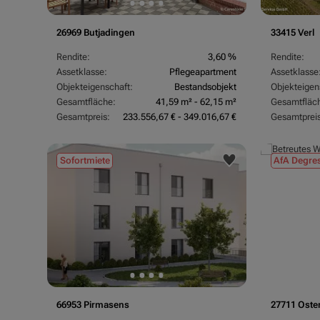
26969 Butjadingen
33415 Verl
Rendite:
3,60 %
Rendite:
Assetklasse:
Pflegeapartment
Assetklasse
Objekteigenschaft:
Bestandsobjekt
Objekteigen
Gesamtfläche:
41,59 m² - 62,15 m²
Gesamtfläc
Gesamtpreis:
233.556,67 € - 349.016,67 €
Gesamtpreis
Sofortmiete
AfA Degres
66953 Pirmasens
27711 Oste