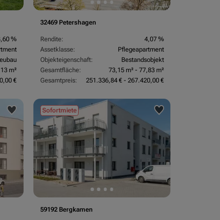
32469 Petershagen
3,60 %
Rendite:
4,07 %
rtment
Assetklasse:
Pflegeapartment
eubau
Objekteigenschaft:
Bestandsobjekt
,13 m²
Gesamtfläche:
73,15 m² - 77,83 m²
0,00 €
Gesamtpreis:
251.336,84 € - 267.420,00 €
Sofortmiete
59192 Bergkamen