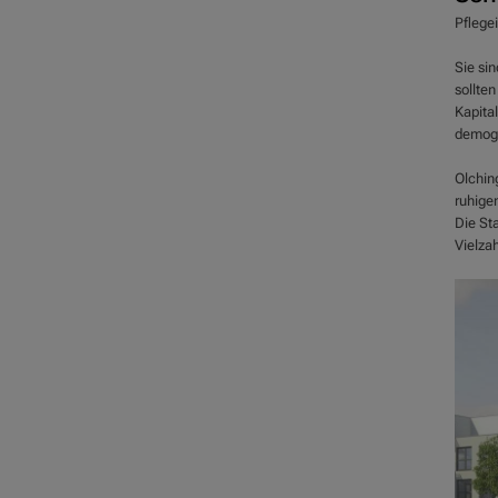
Pflege
Sie si
sollten
Kapital
demogr
Olching
ruhige
Die St
Vielzah