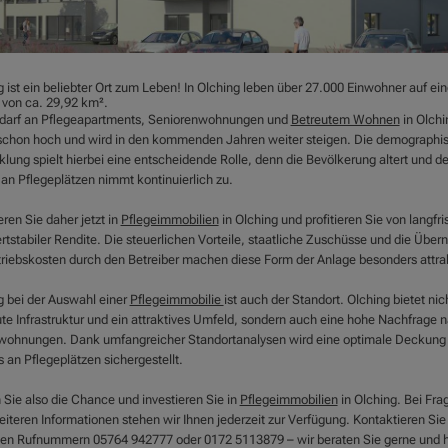
 ist ein beliebter Ort zum Leben! In Olching leben über 27.000 Einwohner auf ein
 von ca. 29,92 km².
darf an Pflegeapartments, Seniorenwohnungen und
Betreutem Wohnen
in Olchin
schon hoch und wird in den kommenden Jahren weiter steigen. Die demographi
lung spielt hierbei eine entscheidende Rolle, denn die Bevölkerung altert und de
 an Pflegeplätzen nimmt kontinuierlich zu.
eren Sie daher jetzt in
Pflegeimmobilien
in Olching und profitieren Sie von langfris
rtstabiler Rendite. Die steuerlichen Vorteile, staatliche Zuschüsse und die Übe
triebskosten durch den Betreiber machen diese Form der Anlage besonders attrak
g bei der Auswahl einer
Pflegeimmobilie
ist auch der Standort. Olching bietet nic
ute Infrastruktur und ein attraktives Umfeld, sondern auch eine hohe Nachfrage 
wohnungen. Dank umfangreicher Standortanalysen wird eine optimale Deckung
 an Pflegeplätzen sichergestellt.
 Sie also die Chance und investieren Sie in
Pflegeimmobilien
in Olching. Bei Fra
eiteren Informationen stehen wir Ihnen jederzeit zur Verfügung. Kontaktieren Sie
den Rufnummern 05764 942777 oder 0172 5113879 – wir beraten Sie gerne und h