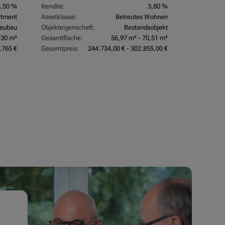
3,50 %
Rendite:
3,80 %
rtment
Assetklasse:
Betreutes Wohnen
eubau
Objekteigenschaft:
Bestandsobjekt
,30 m²
Gesamtfläche:
56,97 m² - 70,51 m²
.765 €
Gesamtpreis:
244.734,00 € - 302.855,00 €