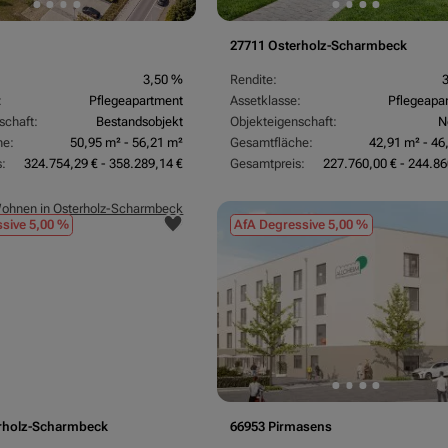
27711 Osterholz-Scharmbeck
3,50 %
Rendite:
:
Pflegeapartment
Assetklasse:
Pflegeapa
schaft:
Bestandsobjekt
Objekteigenschaft:
N
he:
50,95 m² - 56,21 m²
Gesamtfläche:
42,91 m² - 46
:
324.754,29 € - 358.289,14 €
Gesamtpreis:
227.760,00 € - 244.86
sive 5,00 %
AfA Degressive 5,00 %
rholz-Scharmbeck
66953 Pirmasens