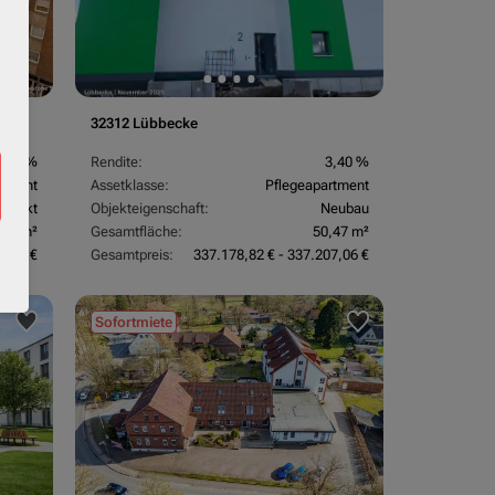
32312 Lübbecke
3,70 %
Rendite:
3,40 %
rtment
Assetklasse:
Pflegeapartment
objekt
Objekteigenschaft:
Neubau
,67 m²
Gesamtfläche:
50,47 m²
3,24 €
Gesamtpreis:
337.178,82 € - 337.207,06 €
Sofortmiete