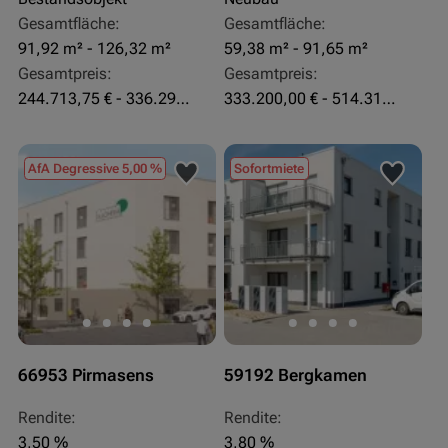
Gesamtfläche:
Gesamtfläche:
91,92 m² - 126,32 m²
59,38 m² - 91,65 m²
Gesamtpreis:
Gesamtpreis:
244.713,75 € - 336.292 €
333.200,00 € - 514.310,00 €
AfA Degressive 5,00 %
Sofortmiete
66953 Pirmasens
59192 Bergkamen
Rendite:
Rendite:
3,50 %
3,80 %