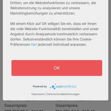
Dritten, um die Websitefunktionen zu verbessern, die
Websitenutzung zu analysieren und unsere
Marketingbemühungen zu unterstützen.
Mit einem Klick auf OK willigen Sie ein, dass wir Ihnen
die volle Website-Funktionalität bereitstellen und unser
Angebot durch Analysetools kontinuierlich verbessern
dürfen. Selbstverständlich können Sie Ihre Cookie-
Präferenzen
hier
jederzeit individuell anpassen.
27711 Osterholz-Scharmbeck
32469 Petershagen
Rendite:
Rendite:
3,60 %
4,07 %
OK
Assetklasse:
Assetklasse:
Pflegeapartment
Pflegeapartment
Objekteigenschaft:
Objekteigenschaft:
Neubau
Bestandsobjekt
Powered by
Gesamtfläche:
Gesamtfläche:
Impressum
|
Datenschutzbestimmungen
42,91 m² - 46,13 m²
73,15 m² - 77,83 m²
Gesamtpreis:
Gesamtpreis: