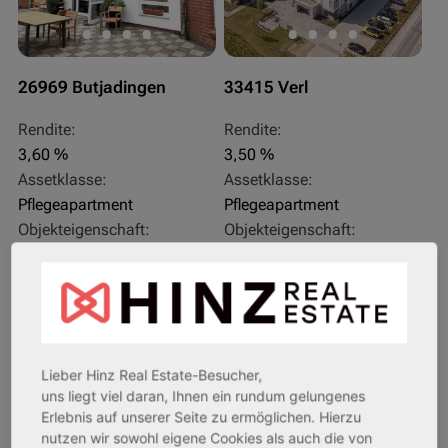
26969 Butjadingen
33415 Verl
Rendite:
Rendite:
3,60 %
3,50 %
Assetklasse:
Assetklasse:
Pflegeapartment
Pflegeapartment
Objekteigenschaft:
Objekteigenschaft:
Bestandsobjekt
Bestandsobjekt
Gesamtfläche:
Gesamtfläche:
41,59 m² - 62,15 m²
50,95 m² - 56,21 m²
Gesamtpreis:
Gesamtpreis:
233.556,67 € - 349.016,67 €
324.754,29 € - 358.289,14 €
Lieber Hinz Real Estate-Besucher,
uns liegt viel daran, Ihnen ein rundum gelungenes
Erlebnis auf unserer Seite zu ermöglichen. Hierzu
AfA Degressive 5,00 %
Sofortmiete
nutzen wir sowohl eigene Cookies als auch die von