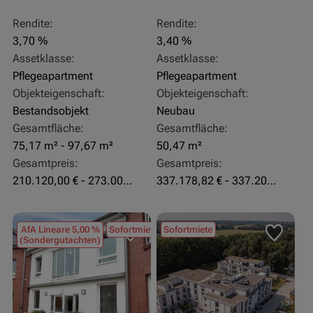
Rendite:
Rendite:
3,70 %
3,40 %
Assetklasse:
Assetklasse:
Pflegeapartment
Pflegeapartment
Objekteigenschaft:
Objekteigenschaft:
Bestandsobjekt
Neubau
Gesamtfläche:
Gesamtfläche:
75,17 m² - 97,67 m²
50,47 m²
Gesamtpreis:
Gesamtpreis:
210.120,00 € - 273.003,24 €
337.178,82 € - 337.207,06 €
AfA Lineare 5,00 %
Sofortmiete
Sofortmiete
(Sondergutachten)