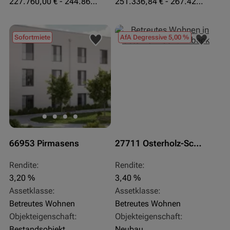
227.760,00 € - 244.860,00 €
251.336,84 € - 267.420,00 €
Sofortmiete
AfA Degressive 5,00 %
66953 Pirmasens
27711 Osterholz-Scharmbeck
Rendite:
Rendite:
3,20 %
3,40 %
Assetklasse:
Assetklasse:
Betreutes Wohnen
Betreutes Wohnen
Objekteigenschaft:
Objekteigenschaft:
Bestandsobjekt
Neubau