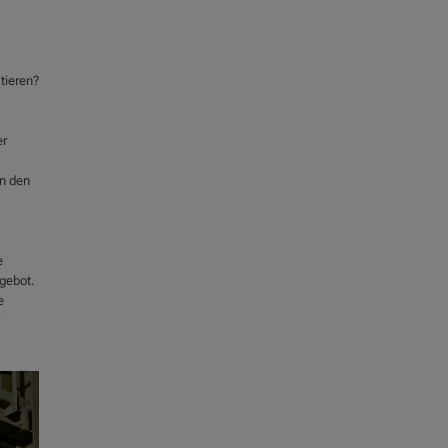
tieren?
er
in den
e
ngebot.
e