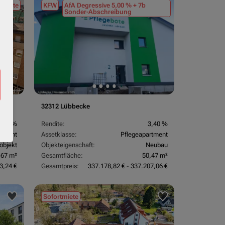
tmiete
KFW
AfA Degressive 5,00 % + 7b
Sonder-Abschreibung
32312 Lübbecke
3,70 %
Rendite:
3,40 %
rtment
Assetklasse:
Pflegeapartment
objekt
Objekteigenschaft:
Neubau
,67 m²
Gesamtfläche:
50,47 m²
3,24 €
Gesamtpreis:
337.178,82 € - 337.207,06 €
Sofortmiete