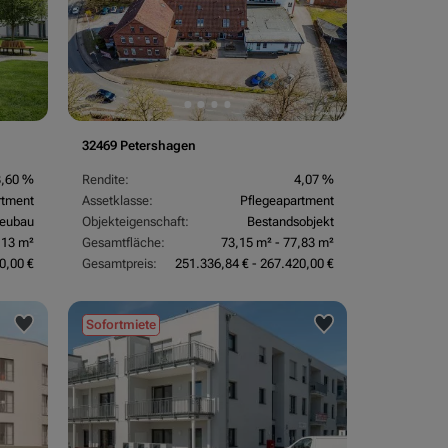
32469 Petershagen
3,60 %
Rendite:
4,07 %
rtment
Assetklasse:
Pflegeapartment
eubau
Objekteigenschaft:
Bestandsobjekt
,13 m²
Gesamtfläche:
73,15 m² - 77,83 m²
0,00 €
Gesamtpreis:
251.336,84 € - 267.420,00 €
Sofortmiete