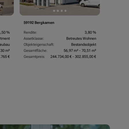
59192 Bergkamen
3,50 %
Rendite:
3,80 %
rtment
Assetklasse:
Betreutes Wohnen
eubau
Objekteigenschaft:
Bestandsobjekt
,30 m²
Gesamtfläche:
56,97 m² - 70,51 m²
.765 €
Gesamtpreis:
244.734,00 € - 302.855,00 €