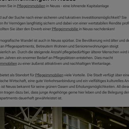
eren Sie in
Pflegeimmobilien
in Neuss - eine lohnende Kapitalanlage
d auf der Suche nach einer sicheren und lukrativen Investitionsmöglichkeit? Sie
 Ihr Vermögen langfristig sichern und dabei von einer wertstabilen Rendite profi
ollten Sie über den Erwerb einer
Pflegeimmobilie
in Neuss nachdenken!
mografische Wandel ist auch in Neuss spürbar. Die Bevölkerung wird älter und d
 an Pflegeapartments, Betreutem Wohnen und Seniorenwohnungen steigt
ierlich an. Durch die steigende Anzahl pflegebedürftiger älterer Menschen wird 
en Jahren ein enormer Bedarf an Pflegeplätzen entstehen. Dies macht
immobilien
zu einer äußerst attraktiven und nachhaltigen Wertanlage.
ietet als Standort für
Pflegeimmobilien
viele Vorteile. Die Stadt verfügt über ein
sche Wirtschaft, eine gute Verkehrsanbindung und ein vielfältiges kulturelles A
ist Neuss bekannt für seine grünen Oasen und Erholungsmöglichkeiten. All dies
en tragen dazu bei, dass junge Angehörige gerne hier leben und die Belegung der
apartments dauerhaft gewährleistet ist.