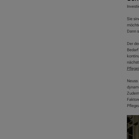
Investi
Sie sin
möchten
Dann s
Der de
Bedarf
kontinu
nächst
Pflege
Neuss b
dynami
Zudem 
Faktor
Pflege