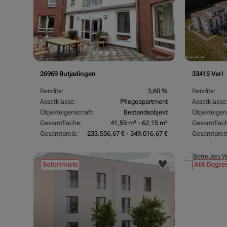
26969 Butjadingen
33415 Verl
Rendite:
3,60 %
Rendite:
Assetklasse:
Pflegeapartment
Assetklasse
Objekteigenschaft:
Bestandsobjekt
Objekteigen
Gesamtfläche:
41,59 m² - 62,15 m²
Gesamtfläc
Gesamtpreis:
233.556,67 € - 349.016,67 €
Gesamtpreis
Sofortmiete
AfA Degres