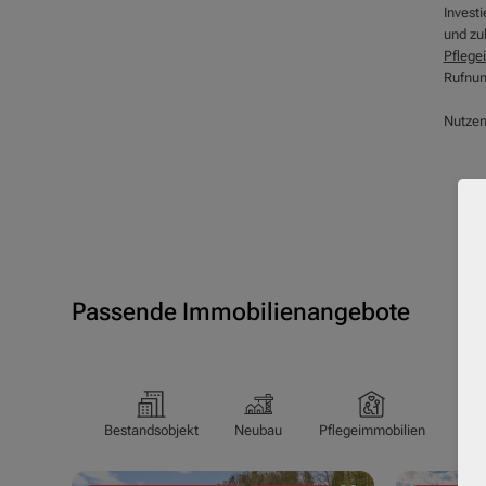
Invest
und zuk
Pflege
Rufnum
Nutzen
Passende Immobilienangebote
Bestandsobjekt
Neubau
Pflegeimmobilien
Pfl