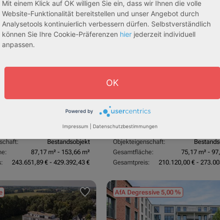
Mit einem Klick auf OK willigen Sie ein, dass wir Ihnen die volle
sive 5,00 %
Sofortmiete
AfA Lineare 5,00 %
Sofor
tachten)
(Sondergutachten)
Website-Funktionalität bereitstellen und unser Angebot durch
Analysetools kontinuierlich verbessern dürfen. Selbstverständlich
können Sie Ihre Cookie-Präferenzen
hier
jederzeit individuell
anpassen.
OK
dorf
53840 Troisdorf
Powered by
3,70 %
Rendite:
Impressum
|
Datenschutzbestimmungen
:
Betreutes Wohnen
Assetklasse:
Pflegeapa
schaft:
Bestandsobjekt
Objekteigenschaft:
Bestands
he:
87,17 m² - 153,66 m²
Gesamtfläche:
75,17 m² - 97
:
243.651,89 € - 429.392,43 €
Gesamtpreis:
210.120,00 € - 273.00
e
AfA Degressive 5,00 %