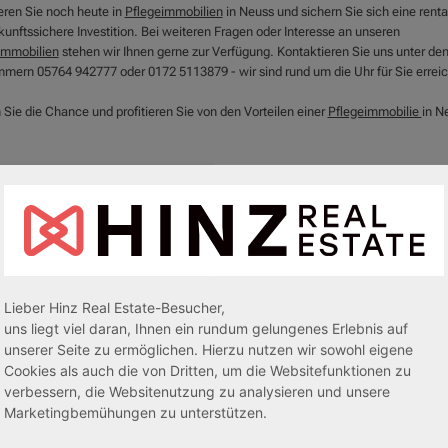
ieren Sie noch heute in
Pflegeimmobilien
in Neuss und sichern Sie sich eine renta
unftssichere Investition. Bei weiteren Fragen oder Interesse an unseren
immobilien
stehen wir Ihnen gerne zur Verfügung. Kontaktieren Sie uns unter de
mern 05764 942777 oder 0172 5113879 - wir sind rund um die Uhr für Sie erreic
 Sie die Chance und profitieren Sie von den Vorteilen einer
Pflegeimmobilie
in N
Lieber Hinz Real Estate-Besucher,
uns liegt viel daran, Ihnen ein rundum gelungenes Erlebnis auf
unserer Seite zu ermöglichen. Hierzu nutzen wir sowohl eigene
Cookies als auch die von Dritten, um die Websitefunktionen zu
verbessern, die Websitenutzung zu analysieren und unsere
egeapartments
Senioren-/Betreutes Wohnen
Marketingbemühungen zu unterstützen.