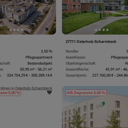
27711 Osterholz-Scharmbeck
3,50 %
Rendite:
:
Pflegeapartment
Assetklasse:
Pflegeapa
schaft:
Bestandsobjekt
Objekteigenschaft:
N
he:
50,95 m² - 56,21 m²
Gesamtfläche:
42,91 m² - 46
:
324.754,29 € - 358.289,14 €
Gesamtpreis:
227.760,00 € - 244.86
sive 5,00 %
AfA Degressive 5,00 %