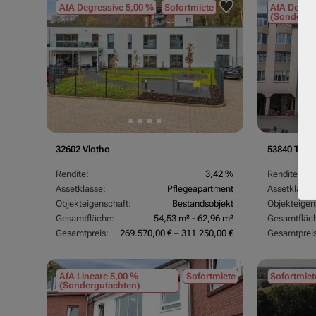
AfA Degressive 5,00 %
Sofortmiete
AfA Degres
(Sondergu
32602 Vlotho
53840 Trois
Rendite:
3,42 %
Rendite:
Assetklasse:
Pflegeapartment
Assetklasse
Objekteigenschaft:
Bestandsobjekt
Objekteigen
Gesamtfläche:
54,53 m² - 62,96 m²
Gesamtfläc
Gesamtpreis:
269.570,00 € – 311.250,00 €
Gesamtpreis
AfA Lineare 5,00 %
Sofortmiete
Sofortmiet
(Sondergutachten)