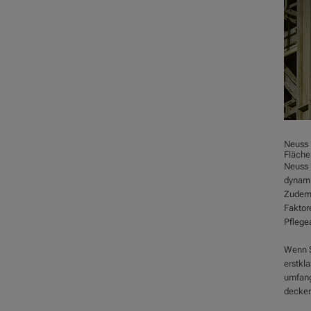
Neuss 
Fläche
Neuss b
dynami
Zudem 
Faktor
Pflege
Wenn S
erstkl
umfang
decken