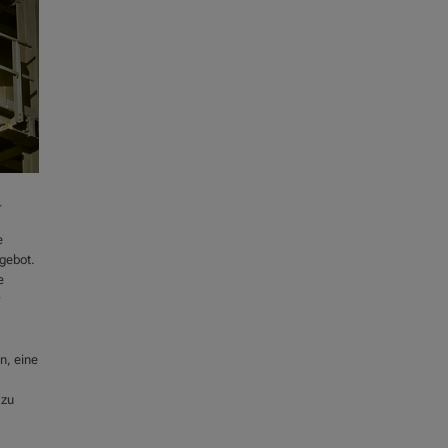
r
e
ngebot.
e
n, eine
 zu