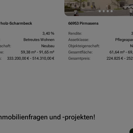
rholz-Scharmbeck
66953 Pirmasens
3,40 %
Rendite:
:
Betreutes Wohnen
Assetklasse:
Pflegeapa
schaft:
Neubau
Objekteigenschaft:
N
he:
59,38 m² - 91,65 m²
Gesamtfläche:
61,64 m² - 69
:
333.200,00 € - 514.310,00 €
Gesamtpreis:
224.825 € - 252
Immobilienfragen und -projekten!