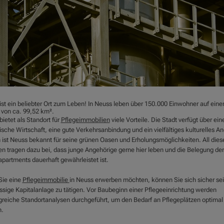
ist ein beliebter Ort zum Leben! In Neuss leben über 150.000 Einwohner auf eine
 von ca. 99,52 km².
ietet als Standort für
Pflegeimmobilien
viele Vorteile. Die Stadt verfügt über ein
sche Wirtschaft, eine gute Verkehrsanbindung und ein vielfältiges kulturelles A
ist Neuss bekannt für seine grünen Oasen und Erholungsmöglichkeiten. All dies
en tragen dazu bei, dass junge Angehörige gerne hier leben und die Belegung der
apartments dauerhaft gewährleistet ist.
ie eine
Pflegeimmobilie
in Neuss erwerben möchten, können Sie sich sicher sei
assige Kapitalanlage zu tätigen. Vor Baubeginn einer Pflegeeinrichtung werden
reiche Standortanalysen durchgeführt, um den Bedarf an Pflegeplätzen optimal
.