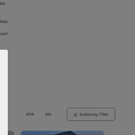
ble
n
hbar.
euss!
Sortierung / Filter
KFW
AfA