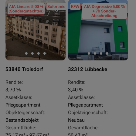
AfA Lineare 5,00 %
Sofortmiete
KFW
AfA Degressive 5,00 %
(Sondergutachten)
+ 7b Sonder-
Abschreibung
53840 Troisdorf
32312 Lübbecke
Rendite:
Rendite:
3,70 %
3,40 %
Assetklasse:
Assetklasse:
Pflegeapartment
Pflegeapartment
Objekteigenschaft:
Objekteigenschaft:
Bestandsobjekt
Neubau
Gesamtfläche:
Gesamtfläche:
75,17 m² - 97,67 m²
50,47 m²