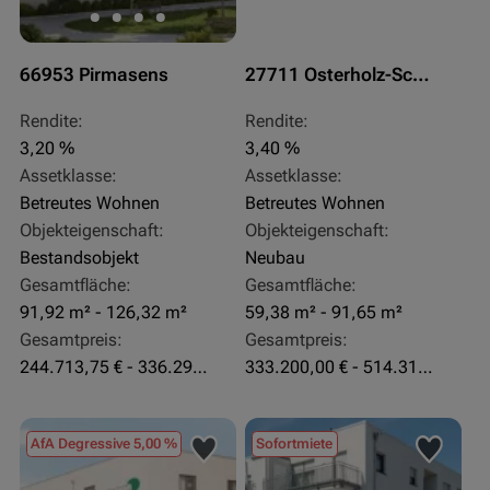
66953 Pirmasens
27711 Osterholz-Scharmbeck
Rendite:
Rendite:
3,20 %
3,40 %
Assetklasse:
Assetklasse:
Betreutes Wohnen
Betreutes Wohnen
Objekteigenschaft:
Objekteigenschaft:
Bestandsobjekt
Neubau
Gesamtfläche:
Gesamtfläche:
91,92 m² - 126,32 m²
59,38 m² - 91,65 m²
Gesamtpreis:
Gesamtpreis:
244.713,75 € - 336.292 €
333.200,00 € - 514.310,00 €
AfA Degressive 5,00 %
Sofortmiete