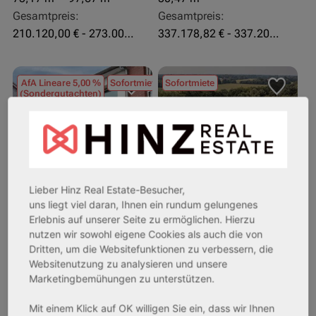
Gesamtpreis:
Gesamtpreis:
210.120,00 € - 273.003,24 €
337.178,82 € - 337.207,06 €
AfA Lineare 5,00 %
Sofortmiete
Sofortmiete
(Sondergutachten)
Lieber Hinz Real Estate-Besucher,
uns liegt viel daran, Ihnen ein rundum gelungenes
Erlebnis auf unserer Seite zu ermöglichen. Hierzu
26969 Butjadingen
33415 Verl
nutzen wir sowohl eigene Cookies als auch die von
Dritten, um die Websitefunktionen zu verbessern, die
Rendite:
Rendite:
Websitenutzung zu analysieren und unsere
3,60 %
3,50 %
Marketingbemühungen zu unterstützen.
Assetklasse:
Assetklasse:
Mit einem Klick auf OK willigen Sie ein, dass wir Ihnen
Pflegeapartment
Pflegeapartment