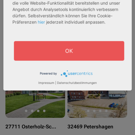
die volle Website-Funktionalität bereitstellen und unser
Objekteigenschaft:
Objekteigenschaft:
Angebot durch Analysetools kontinuierlich verbessern
Bestandsobjekt
Bestandsobjekt
dürfen. Selbstverständlich können Sie Ihre Cookie-
Gesamtfläche:
Gesamtfläche:
Präferenzen
hier
jederzeit individuell anpassen.
41,59 m² - 62,15 m²
50,95 m² - 56,21 m²
Gesamtpreis:
Gesamtpreis:
233.556,67 € - 349.016,67 €
324.754,29 € - 358.289,14 €
OK
AfA Degressive 5,00 %
Sofortmiete
Powered by
Impressum
|
Datenschutzbestimmungen
27711 Osterholz-Scharmbeck
32469 Petershagen