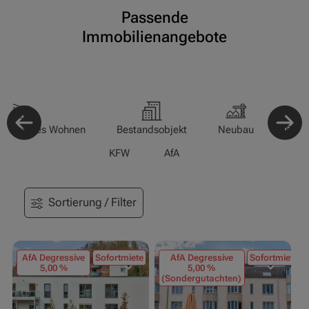
Passende
Immobilienangebote
-/Betreutes Wohnen
Bestandsobjekt
Neubau
Pfle
KFW
AfA
Sortierung / Filter
AfA Degressive
Sofortmiete
AfA Degressive
Sofortmiete
5,00 %
5,00 %
(Sondergutachten)