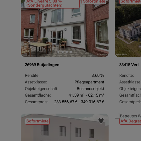
AfA Lineare 5,00 %
Sofortmiete
Sofortmiet
(Sondergutachten)
26969 Butjadingen
33415 Verl
Rendite:
3,60 %
Rendite:
Assetklasse:
Pflegeapartment
Assetklasse
Objekteigenschaft:
Bestandsobjekt
Objekteigen
Gesamtfläche:
41,59 m² - 62,15 m²
Gesamtfläc
Gesamtpreis:
233.556,67 € - 349.016,67 €
Gesamtpreis
Sofortmiete
AfA Degres