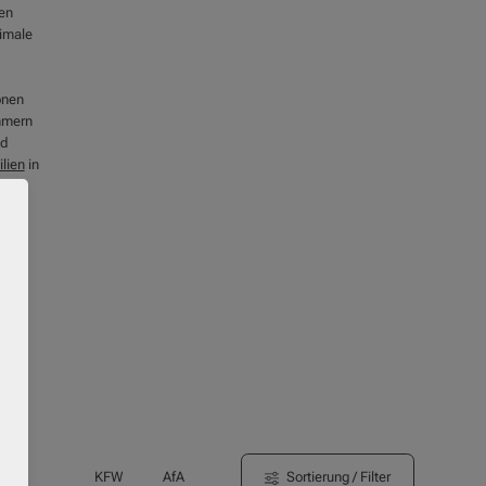
en
timale
onen
ummern
nd
lien
in
Sortierung / Filter
KFW
AfA