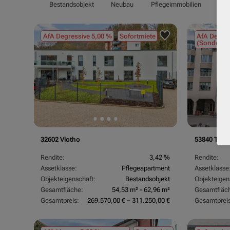
Bestandsobjekt
Neubau
Pflegeimmobilien
Pfl
AfA Degressive 5,00 %
Sofortmiete
AfA Degres
(Sondergu
32602 Vlotho
53840 Trois
Rendite:
3,42 %
Rendite:
Assetklasse:
Pflegeapartment
Assetklasse
Objekteigenschaft:
Bestandsobjekt
Objekteigen
Gesamtfläche:
54,53 m² - 62,96 m²
Gesamtfläc
Gesamtpreis:
269.570,00 € – 311.250,00 €
Gesamtpreis