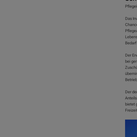
Pflege
Das In
Chance
Pflege
Lebens
Bedarf
Der Er
bei ge
Zuschü
überni
Betrie
Der de
Anteil
bietet
Freize