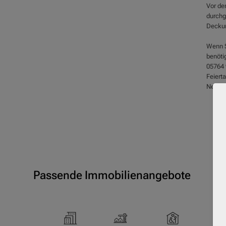
Vor de
durchg
Deckun
Wenn S
benöti
05764 
Feierta
Neu-Ulm
Passende Immobilienangebote