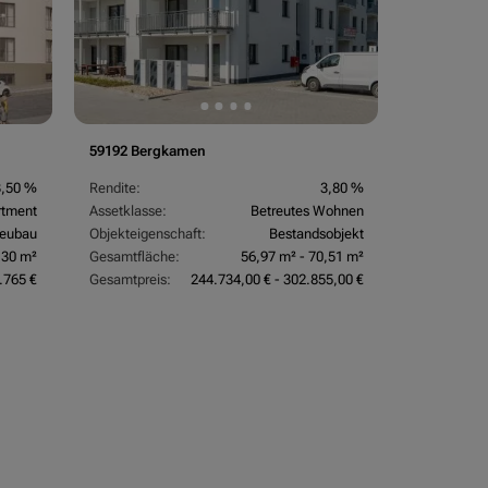
59192 Bergkamen
3,50 %
Rendite:
3,80 %
rtment
Assetklasse:
Betreutes Wohnen
eubau
Objekteigenschaft:
Bestandsobjekt
,30 m²
Gesamtfläche:
56,97 m² - 70,51 m²
.765 €
Gesamtpreis:
244.734,00 € - 302.855,00 €