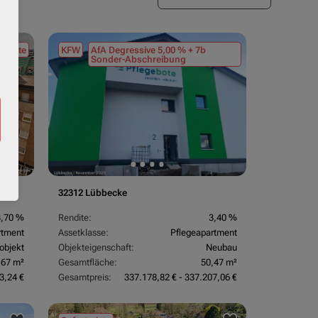
tmiete
KFW
AfA Degressive 5,00 % + 7b
Sonder-Abschreibung
32312 Lübbecke
3,70 %
Rendite:
3,40 %
rtment
Assetklasse:
Pflegeapartment
objekt
Objekteigenschaft:
Neubau
,67 m²
Gesamtfläche:
50,47 m²
3,24 €
Gesamtpreis:
337.178,82 € - 337.207,06 €