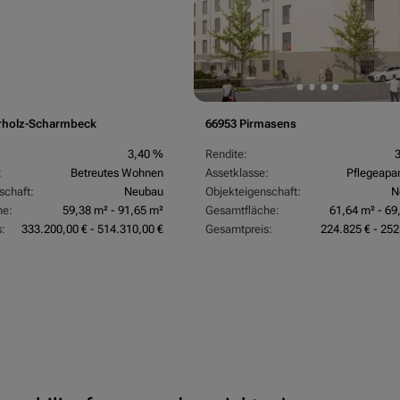
rholz-Scharmbeck
66953 Pirmasens
3,40 %
Rendite:
:
Betreutes Wohnen
Assetklasse:
Pflegeapa
schaft:
Neubau
Objekteigenschaft:
N
he:
59,38 m² - 91,65 m²
Gesamtfläche:
61,64 m² - 69
:
333.200,00 € - 514.310,00 €
Gesamtpreis:
224.825 € - 252