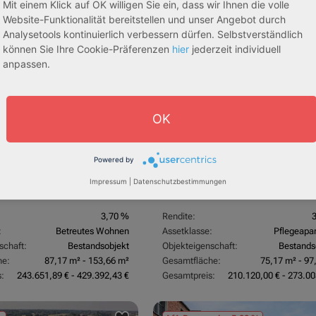
Mit einem Klick auf OK willigen Sie ein, dass wir Ihnen die volle
egeapartments
Senioren-/Betreutes Wohnen
Website-Funktionalität bereitstellen und unser Angebot durch
Analysetools kontinuierlich verbessern dürfen. Selbstverständlich
können Sie Ihre Cookie-Präferenzen
hier
jederzeit individuell
sive 5,00 %
Sofortmiete
AfA Lineare 5,00 %
Sofor
tachten)
(Sondergutachten)
anpassen.
OK
Powered by
Impressum
|
Datenschutzbestimmungen
dorf
53840 Troisdorf
3,70 %
Rendite:
:
Betreutes Wohnen
Assetklasse:
Pflegeapa
schaft:
Bestandsobjekt
Objekteigenschaft:
Bestands
he:
87,17 m² - 153,66 m²
Gesamtfläche:
75,17 m² - 97
:
243.651,89 € - 429.392,43 €
Gesamtpreis:
210.120,00 € - 273.00