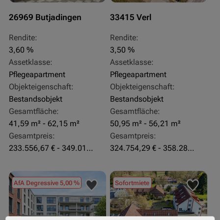
26969 Butjadingen
33415 Verl
Rendite:
Rendite:
3,60 %
3,50 %
Assetklasse:
Assetklasse:
Pflegeapartment
Pflegeapartment
Objekteigenschaft:
Objekteigenschaft:
Bestandsobjekt
Bestandsobjekt
Gesamtfläche:
Gesamtfläche:
41,59 m² - 62,15 m²
50,95 m² - 56,21 m²
Gesamtpreis:
Gesamtpreis:
233.556,67 € - 349.016,67 €
324.754,29 € - 358.289,14 €
AfA Degressive 5,00 %
Sofortmiete