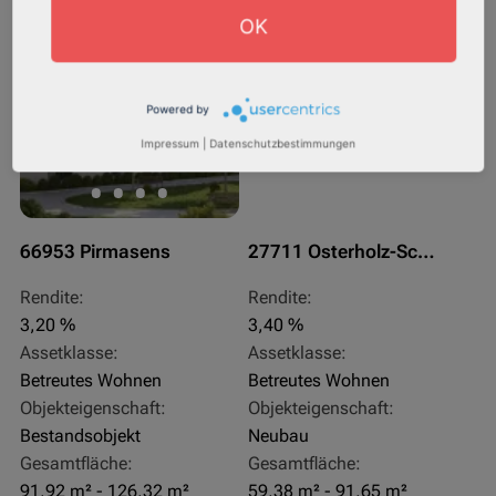
Sofortmiete
AfA Degressive 5,00 %
OK
Powered by
Impressum
|
Datenschutzbestimmungen
66953 Pirmasens
27711 Osterholz-Scharmbeck
Rendite:
Rendite:
3,20 %
3,40 %
Assetklasse:
Assetklasse:
Betreutes Wohnen
Betreutes Wohnen
Objekteigenschaft:
Objekteigenschaft:
Bestandsobjekt
Neubau
Gesamtfläche:
Gesamtfläche:
91,92 m² - 126,32 m²
59,38 m² - 91,65 m²