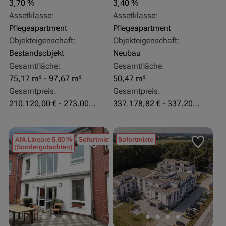
3,70 %
3,40 %
Assetklasse:
Assetklasse:
Pflegeapartment
Pflegeapartment
Objekteigenschaft:
Objekteigenschaft:
Bestandsobjekt
Neubau
Gesamtfläche:
Gesamtfläche:
75,17 m² - 97,67 m²
50,47 m²
Gesamtpreis:
Gesamtpreis:
210.120,00 € - 273.003,24 €
337.178,82 € - 337.207,06 €
AfA Lineare 5,00 %
Sofortmiete
Sofortmiete
(Sondergutachten)