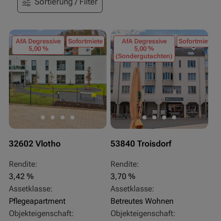
Sortierung / Filter
AfA Degressive
Sofortmiete
AfA Degressive
Sofortmiete
5,00 %
5,00 %
(Sondergutachten)
32602 Vlotho
53840 Troisdorf
Rendite:
Rendite:
3,42 %
3,70 %
Assetklasse:
Assetklasse:
Pflegeapartment
Betreutes Wohnen
Objekteigenschaft:
Objekteigenschaft: