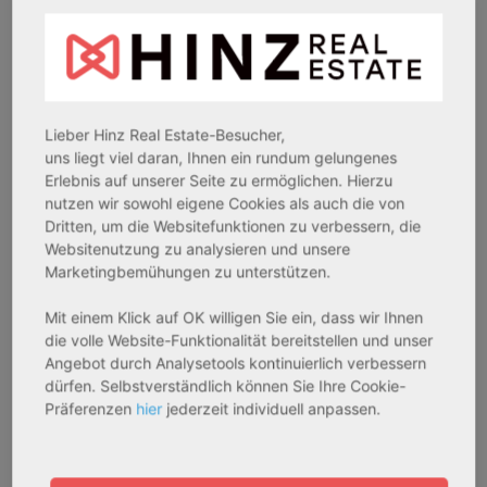
Lieber Hinz Real Estate-Besucher,
27711 Osterholz-Scharmbeck
32469 Petershagen
uns liegt viel daran, Ihnen ein rundum gelungenes
Erlebnis auf unserer Seite zu ermöglichen. Hierzu
Rendite:
Rendite:
nutzen wir sowohl eigene Cookies als auch die von
3,60 %
4,07 %
Dritten, um die Websitefunktionen zu verbessern, die
Assetklasse:
Assetklasse:
Websitenutzung zu analysieren und unsere
Pflegeapartment
Pflegeapartment
Marketingbemühungen zu unterstützen.
Objekteigenschaft:
Objekteigenschaft:
Mit einem Klick auf OK willigen Sie ein, dass wir Ihnen
Neubau
Bestandsobjekt
die volle Website-Funktionalität bereitstellen und unser
Gesamtfläche:
Gesamtfläche:
Angebot durch Analysetools kontinuierlich verbessern
42,91 m² - 46,13 m²
73,15 m² - 77,83 m²
dürfen. Selbstverständlich können Sie Ihre Cookie-
Gesamtpreis:
Gesamtpreis:
Präferenzen
hier
jederzeit individuell anpassen.
227.760,00 € - 244.860,00 €
251.336,84 € - 267.420,00 €