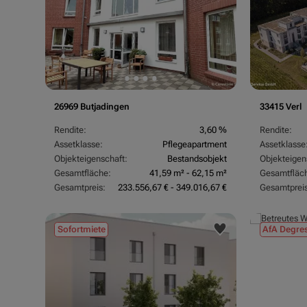
26969 Butjadingen
33415 Verl
Rendite:
3,60 %
Rendite:
Assetklasse:
Pflegeapartment
Assetklasse
Objekteigenschaft:
Bestandsobjekt
Objekteigen
Gesamtfläche:
41,59 m² - 62,15 m²
Gesamtfläc
Gesamtpreis:
233.556,67 € - 349.016,67 €
Gesamtpreis
Sofortmiete
AfA Degres