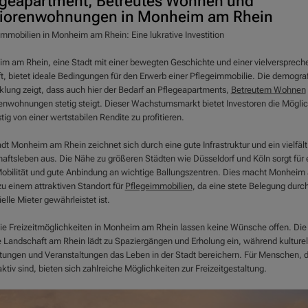
egeapartment, Betreutes Wohnen und
iorenwohnungen in Monheim am Rhein
immobilien in Monheim am Rhein: Eine lukrative Investition
m am Rhein, eine Stadt mit einer bewegten Geschichte und einer vielversprec
t, bietet ideale Bedingungen für den Erwerb einer Pflegeimmobilie. Die demogra
klung zeigt, dass auch hier der Bedarf an Pflegeapartments,
Betreutem Wohnen
enwohnungen stetig steigt. Dieser Wachstumsmarkt bietet Investoren die Möglic
stig von einer wertstabilen Rendite zu profitieren.
dt Monheim am Rhein zeichnet sich durch eine gute Infrastruktur und ein vielfält
haftsleben aus. Die Nähe zu größeren Städten wie Düsseldorf und Köln sorgt für 
obilität und gute Anbindung an wichtige Ballungszentren. Dies macht Monheim
zu einem attraktiven Standort für
Pflegeimmobilien
, da eine stete Belegung durc
elle Mieter gewährleistet ist.
ie Freizeitmöglichkeiten in Monheim am Rhein lassen keine Wünsche offen. Die
 Landschaft am Rhein lädt zu Spaziergängen und Erholung ein, während kulturel
htungen und Veranstaltungen das Leben in der Stadt bereichern. Für Menschen, d
ktiv sind, bieten sich zahlreiche Möglichkeiten zur Freizeitgestaltung.