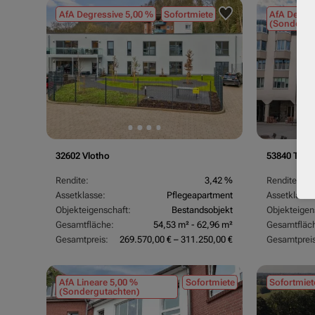
AfA Degressive 5,00 %
Sofortmiete
AfA Degres
(Sondergu
32602 Vlotho
53840 Trois
Rendite:
3,42 %
Rendite:
Assetklasse:
Pflegeapartment
Assetklasse
Objekteigenschaft:
Bestandsobjekt
Objekteigen
Gesamtfläche:
54,53 m² - 62,96 m²
Gesamtfläc
Gesamtpreis:
269.570,00 € – 311.250,00 €
Gesamtpreis
AfA Lineare 5,00 %
Sofortmiete
Sofortmiet
(Sondergutachten)