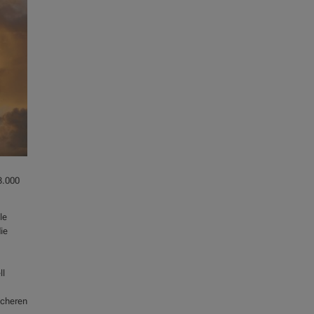
3.000
le
ie
ll
icheren