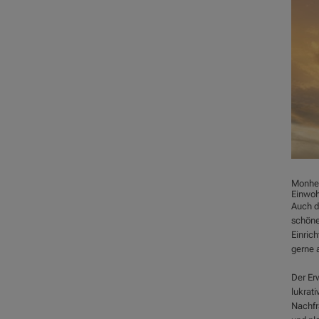
Monhei
Einwoh
Auch d
schöne
Einric
gerne a
Der Er
lukrati
Nachfr