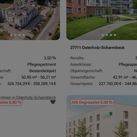
27711 Osterholz-Scharmbeck
3,50 %
Rendite:
:
Pflegeapartment
Assetklasse:
Pflegeapa
schaft:
Bestandsobjekt
Objekteigenschaft:
N
he:
50,95 m² - 56,21 m²
Gesamtfläche:
42,91 m² - 46
:
324.754,29 € - 358.289,14 €
Gesamtpreis:
227.760,00 € - 244.86
sive 5,00 %
AfA Degressive 5,00 %