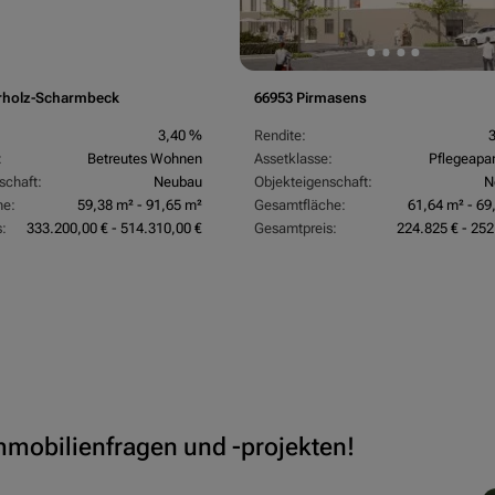
rholz-Scharmbeck
66953 Pirmasens
3,40 %
Rendite:
:
Betreutes Wohnen
Assetklasse:
Pflegeapa
schaft:
Neubau
Objekteigenschaft:
N
he:
59,38 m² - 91,65 m²
Gesamtfläche:
61,64 m² - 69
:
333.200,00 € - 514.310,00 €
Gesamtpreis:
224.825 € - 252
Immobilienfragen und -projekten!