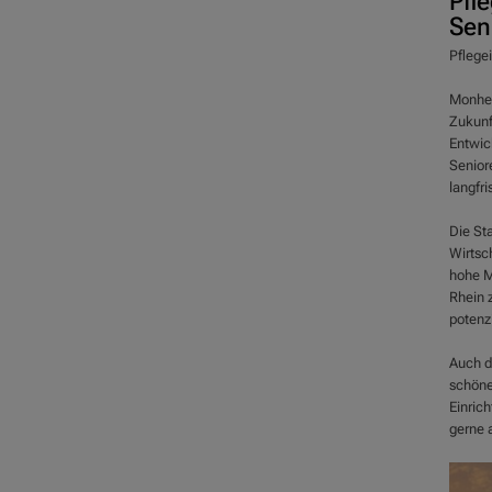
Pfl
Sen
Pflege
Monhei
Zukunf
Entwic
Senior
langfri
Die Sta
Wirtsc
hohe M
Rhein 
potenzi
Auch d
schöne
Einric
gerne a