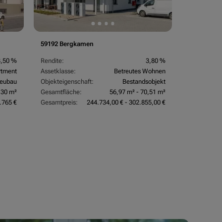
59192 Bergkamen
3,50 %
Rendite:
3,80 %
rtment
Assetklasse:
Betreutes Wohnen
eubau
Objekteigenschaft:
Bestandsobjekt
,30 m²
Gesamtfläche:
56,97 m² - 70,51 m²
.765 €
Gesamtpreis:
244.734,00 € - 302.855,00 €