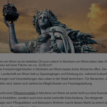
m am Rhein ist ein beliebter Ort zum Leben! In Monheim am Rhein leben über 4
ner auf einer Fläche von ca. 23,05 km².
ie Freizeitmöglichkeiten in Monheim am Rhein lassen keine Wünsche offen. Die
 Landschaft am Rhein lädt zu Spaziergängen und Erholung ein, während kulturel
htungen und Veranstaltungen das Leben in der Stadt bereichern. Für Menschen, d
ktiv sind, bieten sich zahlreiche Möglichkeiten zur Freizeitgestaltung.
werb einer
Pflegeimmobilie
in Monheim am Rhein ist somit nicht nur eine finanzie
ve Investition, sondern auch eine sozial wertvolle Entscheidung. Die steigende
age nach Pflegeplätzen und Betreutem Wohnen macht diesen Markt zu einem s