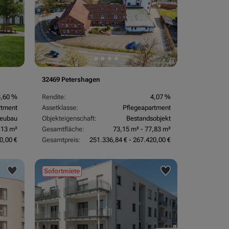
32469 Petershagen
3,60 %
Rendite:
4,07 %
rtment
Assetklasse:
Pflegeapartment
eubau
Objekteigenschaft:
Bestandsobjekt
,13 m²
Gesamtfläche:
73,15 m² - 77,83 m²
0,00 €
Gesamtpreis:
251.336,84 € - 267.420,00 €
Sofortmiete