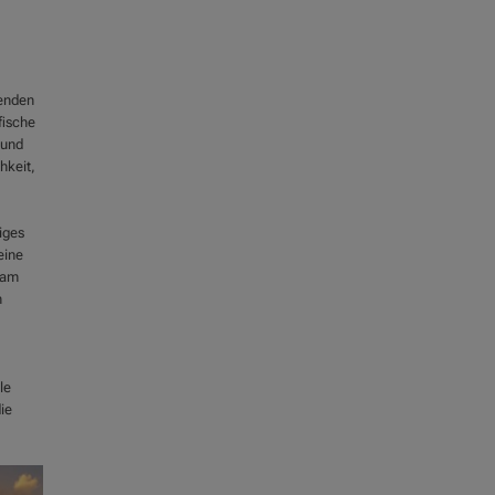
henden
fische
und
hkeit,
iges
eine
 am
h
le
ie