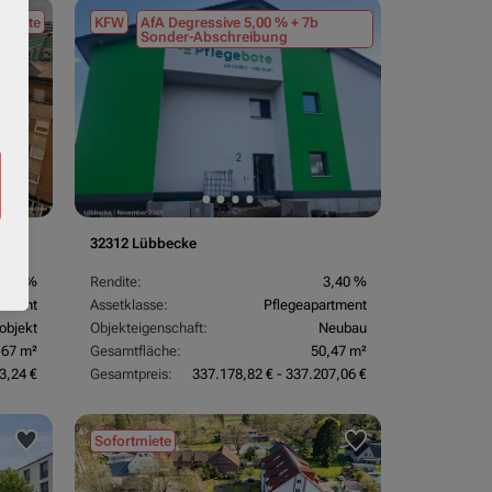
tmiete
KFW
AfA Degressive 5,00 % + 7b
Sonder-Abschreibung
32312 Lübbecke
3,70 %
Rendite:
3,40 %
rtment
Assetklasse:
Pflegeapartment
objekt
Objekteigenschaft:
Neubau
,67 m²
Gesamtfläche:
50,47 m²
3,24 €
Gesamtpreis:
337.178,82 € - 337.207,06 €
Sofortmiete