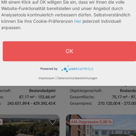
Mit einem Klick auf OK willigen Sie ein, dass wir Ihnen die volle
sive 5,00 %
Sofortmiete
AfA Lineare 5,00 %
Sofor
Website-Funktionalität bereitstellen und unser Angebot durch
tachten)
(Sondergutachten)
Analysetools kontinuierlich verbessern dürfen. Selbstverständlich
können Sie Ihre Cookie-Präferenzen
hier
jederzeit individuell
anpassen.
OK
dorf
53840 Troisdorf
Powered by
3,70 %
Rendite:
Impressum
|
Datenschutzbestimmungen
:
Betreutes Wohnen
Assetklasse:
Pflegeapa
schaft:
Bestandsobjekt
Objekteigenschaft:
Bestands
he:
87,17 m² - 153,66 m²
Gesamtfläche:
75,17 m² - 97
:
243.651,89 € - 429.392,43 €
Gesamtpreis:
210.120,00 € - 273.00
e
AfA Degressive 5,00 %