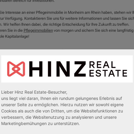
nbaren Bereich für Investitionen.
ie Interesse an einer Pflegeimmobilie in Monheim am Rhein haben, stehen wir 
ur Verfügung. Kontaktieren Sie uns für weitere Informationen und lassen Sie sic
. Wir helfen Ihnen dabei, die richtige Entscheidung für Ihre Zukunft zu treffen.
eren Sie in die
Pflegeimmobilien
von morgen und sichern Sie sich eine langfristig
ble Kapitalanlage!
Lieber Hinz Real Estate-Besucher,
uns liegt viel daran, Ihnen ein rundum gelungenes Erlebnis auf
unserer Seite zu ermöglichen. Hierzu nutzen wir sowohl eigene
Cookies als auch die von Dritten, um die Websitefunktionen zu
verbessern, die Websitenutzung zu analysieren und unsere
egeapartments
Senioren-/Betreutes Wohnen
Marketingbemühungen zu unterstützen.