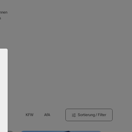
Ihnen
h
Sortierung / Filter
KFW
AfA