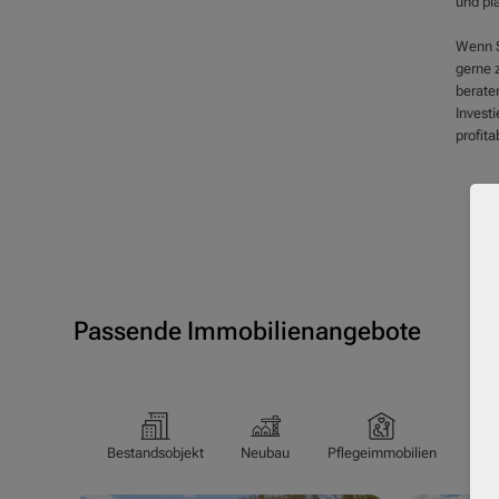
und pla
Wenn S
gerne z
beraten
Investi
profita
Passende Immobilienangebote
Bestandsobjekt
Neubau
Pflegeimmobilien
Pfl