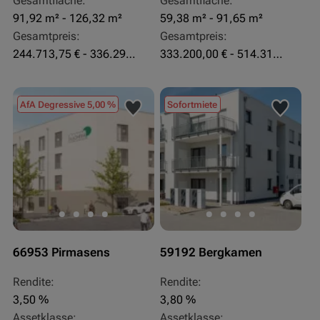
Gesamtfläche:
Gesamtfläche:
91,92 m² - 126,32 m²
59,38 m² - 91,65 m²
Gesamtpreis:
Gesamtpreis:
244.713,75 € - 336.292 €
333.200,00 € - 514.310,00 €
AfA Degressive 5,00 %
Sofortmiete
66953 Pirmasens
59192 Bergkamen
Rendite:
Rendite:
3,50 %
3,80 %
Assetklasse:
Assetklasse: