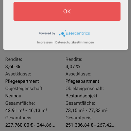
OK
Powered by
Impressum
|
Datenschutzbestimmungen
27711 Osterholz-Scharmbeck
32469 Petershagen
Rendite:
Rendite:
3,60 %
4,07 %
Assetklasse:
Assetklasse:
Pflegeapartment
Pflegeapartment
Objekteigenschaft:
Objekteigenschaft:
Neubau
Bestandsobjekt
Gesamtfläche:
Gesamtfläche:
42,91 m² - 46,13 m²
73,15 m² - 77,83 m²
Gesamtpreis:
Gesamtpreis:
227.760,00 € - 244.860,00 €
251.336,84 € - 267.420,00 €