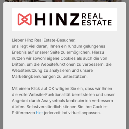
26969 Butjadingen
33415 Verl
Rendite:
Rendite:
3,60 %
3,50 %
Lieber Hinz Real Estate-Besucher,
Assetklasse:
Assetklasse:
uns liegt viel daran, Ihnen ein rundum gelungenes
Pflegeapartment
Pflegeapartment
Erlebnis auf unserer Seite zu ermöglichen. Hierzu
nutzen wir sowohl eigene Cookies als auch die von
Objekteigenschaft:
Objekteigenschaft:
Dritten, um die Websitefunktionen zu verbessern, die
Bestandsobjekt
Bestandsobjekt
Websitenutzung zu analysieren und unsere
Gesamtfläche:
Gesamtfläche:
Marketingbemühungen zu unterstützen.
41,59 m² - 62,15 m²
50,95 m² - 56,21 m²
Gesamtpreis:
Gesamtpreis:
Mit einem Klick auf OK willigen Sie ein, dass wir Ihnen
die volle Website-Funktionalität bereitstellen und unser
233.556,67 € - 349.016,67 €
324.754,29 € - 358.289,14 €
Angebot durch Analysetools kontinuierlich verbessern
dürfen. Selbstverständlich können Sie Ihre Cookie-
Präferenzen
hier
jederzeit individuell anpassen.
AfA Degressive 5,00 %
Sofortmiete