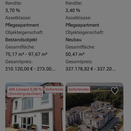
Rendite:
Rendite:
3,70 %
3,40 %
Assetklasse:
Assetklasse:
Pflegeapartment
Pflegeapartment
Objekteigenschaft:
Objekteigenschaft:
Bestandsobjekt
Neubau
Gesamtfläche:
Gesamtfläche:
75,17 m² - 97,67 m²
50,47 m²
Gesamtpreis:
Gesamtpreis:
210.120,00 € - 273.003,24 €
337.178,82 € - 337.207,06 €
AfA Lineare 5,00 %
Sofortmiete
Sofortmiete
(Sondergutachten)