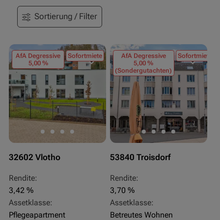
Sortierung / Filter
AfA Degressive
Sofortmiete
AfA Degressive
Sofortmiete
5,00 %
5,00 %
(Sondergutachten)
32602 Vlotho
53840 Troisdorf
Rendite:
Rendite:
3,42 %
3,70 %
Assetklasse:
Assetklasse:
Pflegeapartment
Betreutes Wohnen