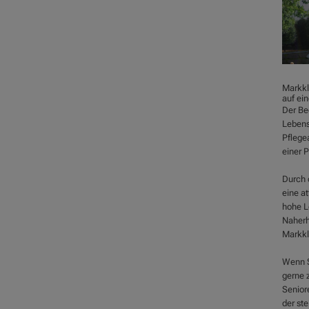
Markkl
auf ei
Der Be
Lebens
Pflege
einer P
Durch d
eine a
hohe L
Naherh
Markkle
Wenn S
gerne 
Senior
der st