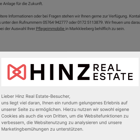
e Anlage für die Zukunft.
itere Informationen oder bei Fragen stehen wir Ihnen gerne zur Verfügung. Konta
s unter den Rufnummern 05764 942777 oder 0172 5113879. Wir freuen uns darau
bei der Auswahl Ihrer
Pflegeimmobilie
in Markkleeberg behilflich zu sein.
Lieber Hinz Real Estate-Besucher,
uns liegt viel daran, Ihnen ein rundum gelungenes Erlebnis auf
unserer Seite zu ermöglichen. Hierzu nutzen wir sowohl eigene
Cookies als auch die von Dritten, um die Websitefunktionen zu
egeapartments
Senioren-/Betreutes Wohnen
verbessern, die Websitenutzung zu analysieren und unsere
Marketingbemühungen zu unterstützen.
sive 5,00 %
Sofortmiete
AfA Lineare 5,00 %
Sofor