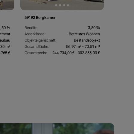
59192 Bergkamen
3,50 %
Rendite:
3,80 %
rtment
Assetklasse:
Betreutes Wohnen
eubau
Objekteigenschaft:
Bestandsobjekt
,30 m²
Gesamtfläche:
56,97 m² - 70,51 m²
.765 €
Gesamtpreis:
244.734,00 € - 302.855,00 €