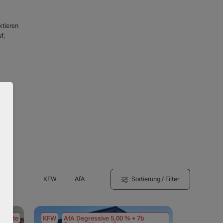
ktieren
f,
Sortierung / Filter
KFW
AfA
tmiete
KFW
AfA Degressive 5,00 % + 7b