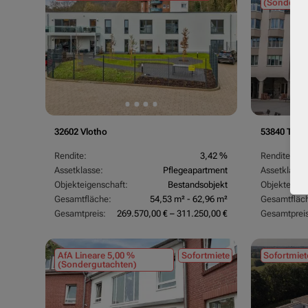
(Sondergu
32602 Vlotho
53840 Trois
Rendite:
3,42 %
Rendite:
Assetklasse:
Pflegeapartment
Assetklasse
Objekteigenschaft:
Bestandsobjekt
Objekteigen
Gesamtfläche:
54,53 m² - 62,96 m²
Gesamtfläc
Gesamtpreis:
269.570,00 € – 311.250,00 €
Gesamtpreis
AfA Lineare 5,00 %
Sofortmiete
Sofortmiet
(Sondergutachten)