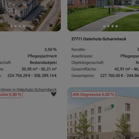
27711 Osterholz-Scharmbeck
3,50 %
Rendite:
:
Pflegeapartment
Assetklasse:
Pflegeapa
schaft:
Bestandsobjekt
Objekteigenschaft:
N
he:
50,95 m² - 56,21 m²
Gesamtfläche:
42,91 m² - 46
:
324.754,29 € - 358.289,14 €
Gesamtpreis:
227.760,00 € - 244.86
sive 5,00 %
AfA Degressive 5,00 %