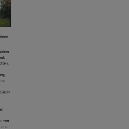
ohner
achen
erb
diten.
berg
ine
ilie
in
en
ie von
 eine