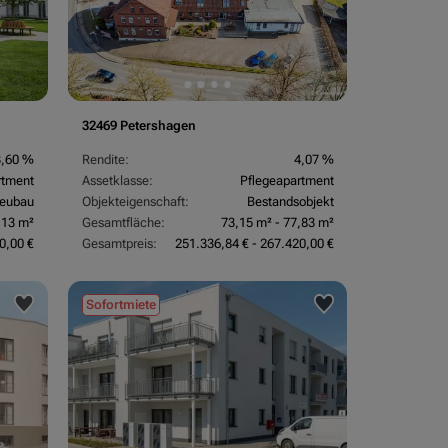
32469 Petershagen
3,60 %
Rendite:
4,07 %
rtment
Assetklasse:
Pflegeapartment
eubau
Objekteigenschaft:
Bestandsobjekt
,13 m²
Gesamtfläche:
73,15 m² - 77,83 m²
0,00 €
Gesamtpreis:
251.336,84 € - 267.420,00 €
Sofortmiete