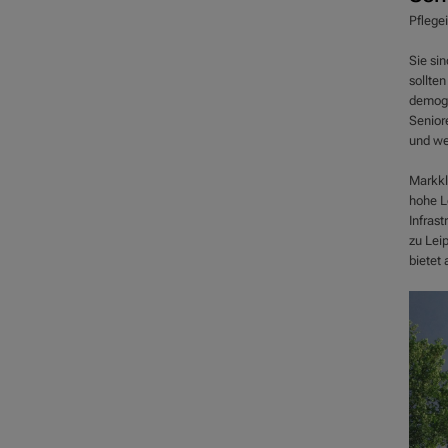
Pflegei
Sie sin
sollte
demogr
Senior
und wel
Markkl
hohe L
Infrast
zu Lei
bietet