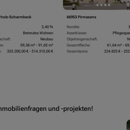
rholz-Scharmbeck
66953 Pirmasens
3,40 %
Rendite:
:
Betreutes Wohnen
Assetklasse:
Pflegeapa
schaft:
Neubau
Objekteigenschaft:
N
he:
59,38 m² - 91,65 m²
Gesamtfläche:
61,64 m² - 69
:
333.200,00 € - 514.310,00 €
Gesamtpreis:
224.825 € - 252
Immobilienfragen und -projekten!