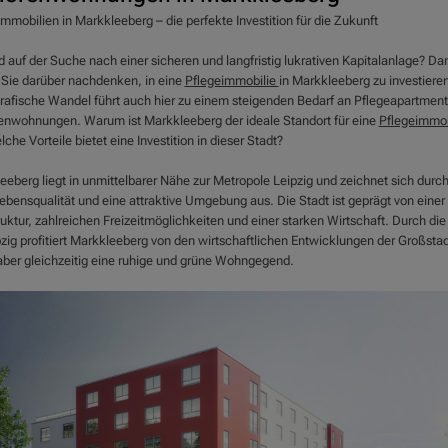
mmobilien in Markkleeberg – die perfekte Investition für die Zukunft
d auf der Suche nach einer sicheren und langfristig lukrativen Kapitalanlage? Da
n Sie darüber nachdenken, in eine
Pflegeimmobilie
in Markkleeberg zu investiere
afische Wandel führt auch hier zu einem steigenden Bedarf an Pflegeapartment
enwohnungen. Warum ist Markkleeberg der ideale Standort für eine
Pflegeimmob
che Vorteile bietet eine Investition in dieser Stadt?
eeberg liegt in unmittelbarer Nähe zur Metropole Leipzig und zeichnet sich durch
ebensqualität und eine attraktive Umgebung aus. Die Stadt ist geprägt von einer
ruktur, zahlreichen Freizeitmöglichkeiten und einer starken Wirtschaft. Durch di
pzig profitiert Markkleeberg von den wirtschaftlichen Entwicklungen der Großstad
 aber gleichzeitig eine ruhige und grüne Wohngegend.