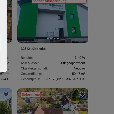
Sonder-Abschreibung
32312 Lübbecke
3,70 %
Rendite:
3,40 %
rtment
Assetklasse:
Pflegeapartment
objekt
Objekteigenschaft:
Neubau
,67 m²
Gesamtfläche:
50,47 m²
3,24 €
Gesamtpreis:
337.178,82 € - 337.207,06 €
Sofortmiete