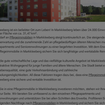
eeberg ist ein beliebter Ort zum Leben! In Markkleeberg leben über 24.000 Einw
ner Fläche von ca. 31,47 km².
darf an
Pflegeimmobilien
in Markkleeberg steigt kontinuierlich an. Die steigende
erwartung und die zunehmende Zahl an pflegebedürftigen älteren Menschen m
apartments und Seniorenwohnungen zu einer begehrten Investition. Mit dem Erw
flegeimmobilie in Markkleeberg sichern Sie sich langfristige und wertstabile Ren
ie gute wirtschaftliche Lage und das vielfältige kulturelle Angebot ist Markklee
ttraktive Wohngegend für junge Familien und ältere Menschen. Die Stadt bietet e
ebensqualität, eine gute Verkehrsanbindung und zahlreiche
olungsmöglichkeiten. All diese Faktoren tragen dazu bei, dass eine
Pflegeimmob
eberg eine sichere und rentable Investition ist.
ie in eine Pflegeimmobilie in Markkleeberg investieren möchten, stehen wir Ihn
zur Seite. Wir beraten Sie umfassend zu den einzelnen Pflegeapartments und
enwohnungen und unterstützen Sie bei allen Schritten des Erwerbs. Profitieren S
eigenden Nachfrage nach
Pflegeimmobilien
in Markkleeberg und sichern Sie sich