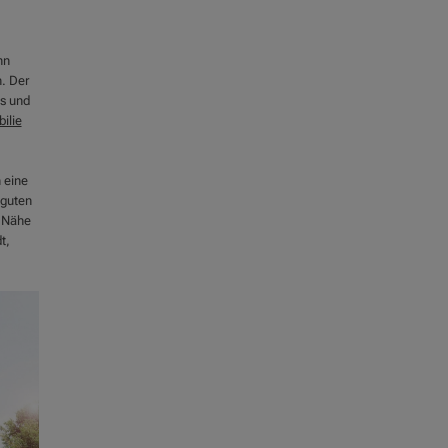
nn
n. Der
s und
ilie
 eine
 guten
e Nähe
t,