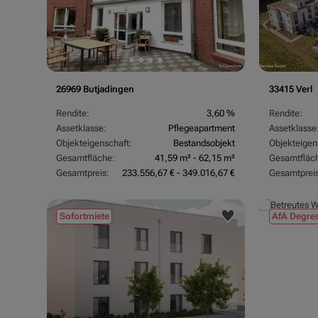
26969 Butjadingen
33415 Verl
Rendite:
3,60 %
Rendite:
Assetklasse:
Pflegeapartment
Assetklasse
Objekteigenschaft:
Bestandsobjekt
Objekteigen
Gesamtfläche:
41,59 m² - 62,15 m²
Gesamtfläc
Gesamtpreis:
233.556,67 € - 349.016,67 €
Gesamtpreis
Sofortmiete
AfA Degres