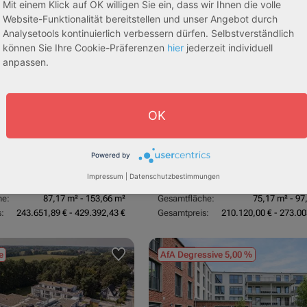
tachten)
(Sondergutachten)
Mit einem Klick auf OK willigen Sie ein, dass wir Ihnen die volle
Website-Funktionalität bereitstellen und unser Angebot durch
Analysetools kontinuierlich verbessern dürfen. Selbstverständlich
können Sie Ihre Cookie-Präferenzen
hier
jederzeit individuell
anpassen.
OK
dorf
53840 Troisdorf
3,70 %
Rendite:
Powered by
:
Betreutes Wohnen
Assetklasse:
Pflegeapa
Impressum
|
Datenschutzbestimmungen
schaft:
Bestandsobjekt
Objekteigenschaft:
Bestands
he:
87,17 m² - 153,66 m²
Gesamtfläche:
75,17 m² - 97
:
243.651,89 € - 429.392,43 €
Gesamtpreis:
210.120,00 € - 273.00
e
AfA Degressive 5,00 %