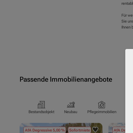
rentabl
Für we
Sie un
Ihnen 
Passende Immobilienangebote
Bestandsobjekt
Neubau
Pflegeimmobilien
Pfl
AfA Degressive 5,00 %
Sofortmiete
AfA Degres