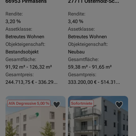
66953 Pirmasens
27711 Osterholz-Scharmbeck
Rendite:
Rendite:
3,20 %
3,40 %
Assetklasse:
Assetklasse:
Betreutes Wohnen
Betreutes Wohnen
Objekteigenschaft:
Objekteigenschaft:
Bestandsobjekt
Neubau
Gesamtfläche:
Gesamtfläche:
91,92 m² - 126,32 m²
59,38 m² - 91,65 m²
Gesamtpreis:
Gesamtpreis:
244.713,75 € - 336.292 €
333.200,00 € - 514.310,00 €
AfA Degressive 5,00 %
Sofortmiete