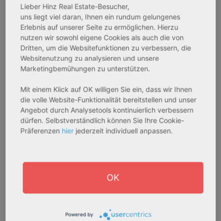
Gesamtfläche:
Gesamtfläche:
Lieber Hinz Real Estate-Besucher,
41,59 m² - 62,15 m²
50,95 m² - 56,21 m²
uns liegt viel daran, Ihnen ein rundum gelungenes
Gesamtpreis:
Gesamtpreis:
Erlebnis auf unserer Seite zu ermöglichen. Hierzu
nutzen wir sowohl eigene Cookies als auch die von
233.556,67 € - 349.016,67 €
324.754,29 € - 358.289,14 €
Dritten, um die Websitefunktionen zu verbessern, die
Websitenutzung zu analysieren und unsere
Marketingbemühungen zu unterstützen.
AfA Degressive 5,00 %
Sofortmiete
Mit einem Klick auf OK willigen Sie ein, dass wir Ihnen
die volle Website-Funktionalität bereitstellen und unser
Angebot durch Analysetools kontinuierlich verbessern
dürfen. Selbstverständlich können Sie Ihre Cookie-
Präferenzen
hier
jederzeit individuell anpassen.
27711 Osterholz-Scharmbeck
32469 Petershagen
OK
Rendite:
Rendite:
3,60 %
4,07 %
Powered by
Assetklasse:
Assetklasse: