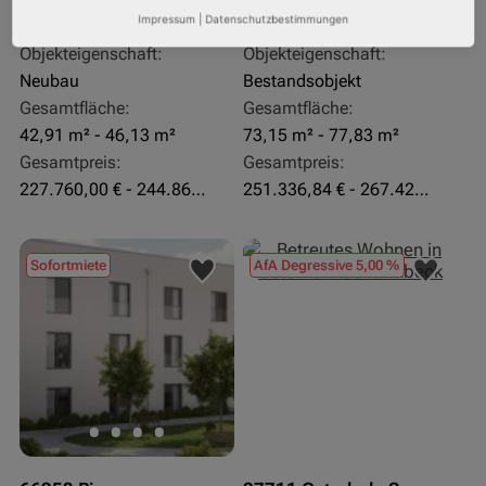
Impressum
|
Datenschutzbestimmungen
Pflegeapartment
Pflegeapartment
Objekteigenschaft:
Objekteigenschaft:
Neubau
Bestandsobjekt
Gesamtfläche:
Gesamtfläche:
42,91 m² - 46,13 m²
73,15 m² - 77,83 m²
Gesamtpreis:
Gesamtpreis:
227.760,00 € - 244.860,00 €
251.336,84 € - 267.420,00 €
Sofortmiete
AfA Degressive 5,00 %