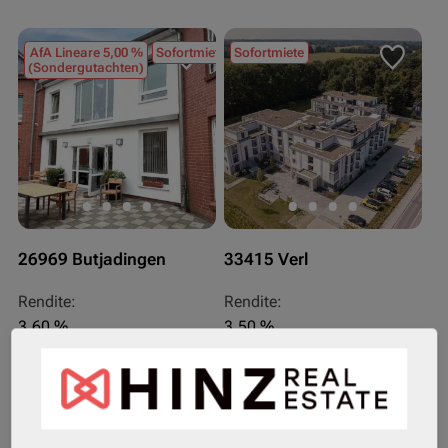
AfA Lineare 5,00 %
Sofortmiete
Sofortmiete
(Sondergutachten)
26969 Butjadingen
33415 Verl
Rendite:
Rendite:
3,60 %
3,50 %
Assetklasse:
Assetklasse:
Pflegeapartment
Pflegeapartment
Objekteigenschaft:
Objekteigenschaft:
Bestandsobjekt
Bestandsobjekt