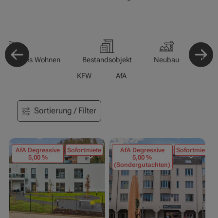
-/Betreutes Wohnen
Bestandsobjekt
Neubau
Pfle
KFW
AfA
Sortierung / Filter
AfA Degressive
Sofortmiete
AfA Degressive
Sofortmiete
5,00 %
5,00 %
(Sondergutachten)