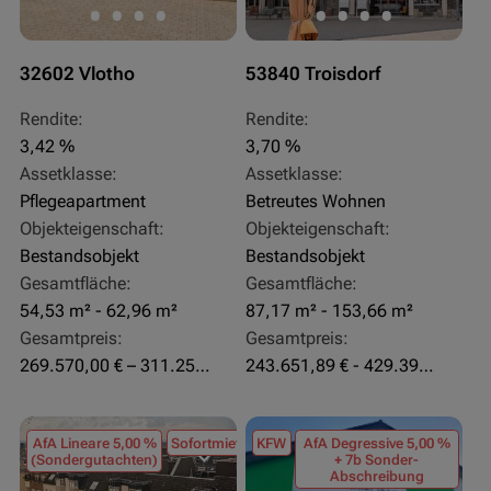
32602 Vlotho
53840 Troisdorf
Rendite:
Rendite:
3,42 %
3,70 %
Assetklasse:
Assetklasse:
Pflegeapartment
Betreutes Wohnen
Objekteigenschaft:
Objekteigenschaft:
Bestandsobjekt
Bestandsobjekt
Gesamtfläche:
Gesamtfläche:
54,53 m² - 62,96 m²
87,17 m² - 153,66 m²
Gesamtpreis:
Gesamtpreis:
269.570,00 € – 311.250,00 €
243.651,89 € - 429.392,43 €
AfA Lineare 5,00 %
Sofortmiete
KFW
AfA Degressive 5,00 %
(Sondergutachten)
+ 7b Sonder-
Abschreibung