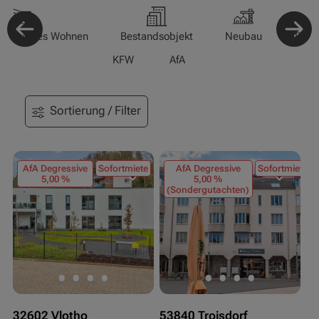
-/Betreutes Wohnen
Bestandsobjekt
Neubau
Pfle
KFW
AfA
Sortierung / Filter
AfA Degressive
Sofortmiete
AfA Degressive
Sofortmiete
5,00 %
5,00 %
(Sondergutachten)
32602 Vlotho
53840 Troisdorf