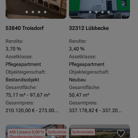
53840 Troisdorf
32312 Lübbecke
Rendite:
Rendite:
3,70 %
3,40 %
Assetklasse:
Assetklasse:
Pflegeapartment
Pflegeapartment
Objekteigenschaft:
Objekteigenschaft:
Bestandsobjekt
Neubau
Gesamtfläche:
Gesamtfläche:
75,17 m² - 97,67 m²
50,47 m²
Gesamtpreis:
Gesamtpreis:
210.120,00 € - 273.003,24 €
337.178,82 € - 337.207,06 €
AfA Lineare 5,00 %
Sofortmiete
Sofortmiete
(Sondergutachten)