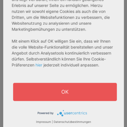
233.556,67 € - 349.016,67 €
324.754,29 € - 358.289,14 €
Erlebnis auf unserer Seite zu ermöglichen. Hierzu
nutzen wir sowohl eigene Cookies als auch die von
Dritten, um die Websitefunktionen zu verbessern, die
AfA Degressive 5,00 %
Sofortmiete
Websitenutzung zu analysieren und unsere
Marketingbemühungen zu unterstützen.
Mit einem Klick auf OK willigen Sie ein, dass wir Ihnen
die volle Website-Funktionalität bereitstellen und unser
Angebot durch Analysetools kontinuierlich verbessern
dürfen. Selbstverständlich können Sie Ihre Cookie-
Präferenzen
hier
jederzeit individuell anpassen.
27711 Osterholz-Scharmbeck
32469 Petershagen
OK
Rendite:
Rendite:
3,60 %
4,07 %
Assetklasse:
Assetklasse:
Pflegeapartment
Pflegeapartment
Powered by
Objekteigenschaft:
Objekteigenschaft:
Impressum
|
Datenschutzbestimmungen