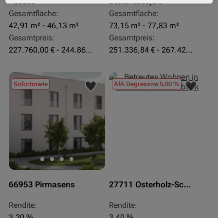
Neubau
Bestandsobjekt
Gesamtfläche:
Gesamtfläche:
42,91 m² - 46,13 m²
73,15 m² - 77,83 m²
Gesamtpreis:
Gesamtpreis:
227.760,00 € - 244.860,00 €
251.336,84 € - 267.420,00 €
Sofortmiete
AfA Degressive 5,00 %
66953 Pirmasens
27711 Osterholz-Scharmbeck
Rendite:
Rendite:
3,20 %
3,40 %