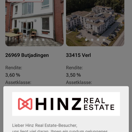
26969 Butjadingen
33415 Verl
Rendite:
Rendite:
3,60 %
3,50 %
Assetklasse:
Assetklasse:
Pflegeapartment
Pflegeapartment
Objekteigenschaft:
Objekteigenschaft:
Bestandsobjekt
Bestandsobjekt
Gesamtfläche:
Gesamtfläche:
41,59 m² - 62,15 m²
50,95 m² - 56,21 m²
Lieber Hinz Real Estate-Besucher,
Gesamtpreis:
Gesamtpreis:
uns liegt viel daran, Ihnen ein rundum gelungenes