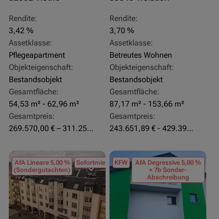
Rendite:
Rendite:
3,42 %
3,70 %
Assetklasse:
Assetklasse:
Pflegeapartment
Betreutes Wohnen
Objekteigenschaft:
Objekteigenschaft:
Bestandsobjekt
Bestandsobjekt
Gesamtfläche:
Gesamtfläche:
54,53 m² - 62,96 m²
87,17 m² - 153,66 m²
Gesamtpreis:
Gesamtpreis:
269.570,00 € – 311.250,00 €
243.651,89 € - 429.392,43 €
AfA Lineare 5,00 %
Sofortmiete
KFW
AfA Degressive 5,00 %
(Sondergutachten)
+ 7b Sonder-
Abschreibung