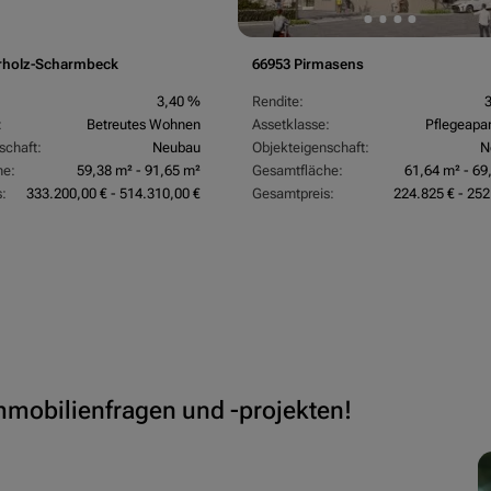
rholz-Scharmbeck
66953 Pirmasens
3,40 %
Rendite:
:
Betreutes Wohnen
Assetklasse:
Pflegeapa
schaft:
Neubau
Objekteigenschaft:
N
he:
59,38 m² - 91,65 m²
Gesamtfläche:
61,64 m² - 69
:
333.200,00 € - 514.310,00 €
Gesamtpreis:
224.825 € - 252
Immobilienfragen und -projekten!