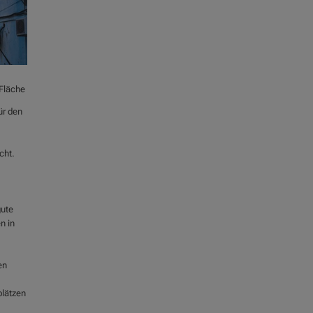
 Fläche
ür den
cht.
gute
n in
en
plätzen