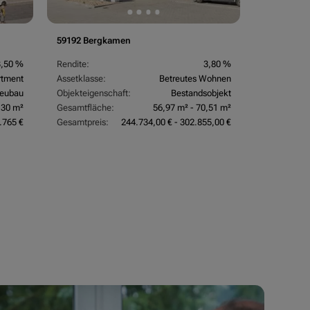
59192 Bergkamen
3,50 %
Rendite:
3,80 %
rtment
Assetklasse:
Betreutes Wohnen
eubau
Objekteigenschaft:
Bestandsobjekt
,30 m²
Gesamtfläche:
56,97 m² - 70,51 m²
.765 €
Gesamtpreis:
244.734,00 € - 302.855,00 €