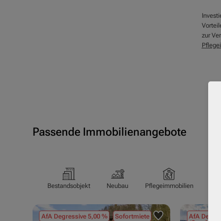
Investi
Vorteil
zur Ver
Pflege
Passende Immobilienangebote
Bestandsobjekt
Neubau
Pflegeimmobilien
Pfl
AfA Degressive 5,00 %
Sofortmiete
AfA Degres