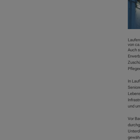
Laufen 
von ca
Auch st
Erwerb
Zuschü
Pflege
In Lau
Senior
Lebens
Infrast
und um
Vor Ba
durchg
Unterd
gewähr