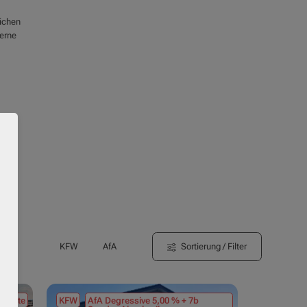
eichen
gerne
Sortierung / Filter
KFW
AfA
tmiete
KFW
AfA Degressive 5,00 % + 7b