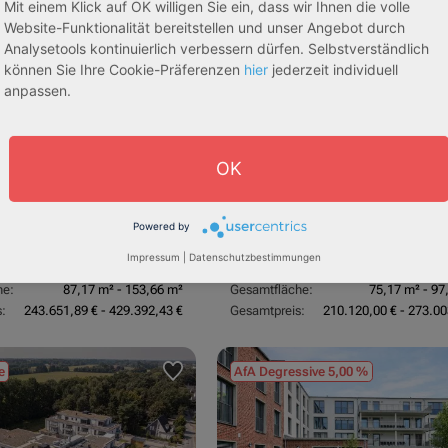
tachten)
(Sondergutachten)
Mit einem Klick auf OK willigen Sie ein, dass wir Ihnen die volle
Website-Funktionalität bereitstellen und unser Angebot durch
Analysetools kontinuierlich verbessern dürfen. Selbstverständlich
können Sie Ihre Cookie-Präferenzen
hier
jederzeit individuell
anpassen.
OK
dorf
53840 Troisdorf
3,70 %
Rendite:
Powered by
:
Betreutes Wohnen
Assetklasse:
Pflegeapa
Impressum
|
Datenschutzbestimmungen
schaft:
Bestandsobjekt
Objekteigenschaft:
Bestands
he:
87,17 m² - 153,66 m²
Gesamtfläche:
75,17 m² - 97
:
243.651,89 € - 429.392,43 €
Gesamtpreis:
210.120,00 € - 273.00
e
AfA Degressive 5,00 %