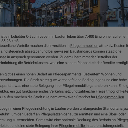
ist ein beliebter Ort zum Leben! In Laufen leben über 7.400 Einwohner auf einer
. 35,28 km².
euerliche Vorteile machen die Investition in
Pflegeimmobilien
attraktiv. Kosten f
 sind steuerlich absetzbar und bei gewissen Baustandards können staatliche
sse in Anspruch genommen werden. Zudem übernimmt der Betreiber der
einrichtung die Betriebskosten, was eine sichere Planbarkeit der Rendite ermögli
fen gibt es einen hohen Bedarf an Pflegeapartments, Betreutem Wohnen und
enwohnungen. Die Stadt bietet gute wirtschaftliche Bedingungen und eine hohe
qualität, was eine stete Belegung Ihrer Pflegeimmobilie garantieren kann. Eine 
ruktur, ein gut funktionierendes Verkehrsnetz und zahlreiche Freizeitmöglichkeite
 Laufen machen die Stadt zu einem attraktiven Standort für
Pflegeimmobilien
.
ubeginn einer Pflegeeinrichtung in Laufen werden umfangreiche Standortanalys
eführt, um den Bedarf an Pflegeplätzen genau zu ermitteln und eine Über- oder
eckung zu vermeiden. Somit wird eine optimale Deckung des Bedarfs an Pflege
leistet und eine stete Belegung Ihrer
Pflegeimmobilie
in Laufen sichergestellt.