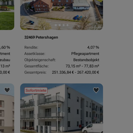
32469 Petershagen
3,60 %
Rendite:
4,07 %
rtment
Assetklasse:
Pflegeapartment
eubau
Objekteigenschaft:
Bestandsobjekt
,13 m²
Gesamtfläche:
73,15 m² - 77,83 m²
0,00 €
Gesamtpreis:
251.336,84 € - 267.420,00 €
Sofortmiete