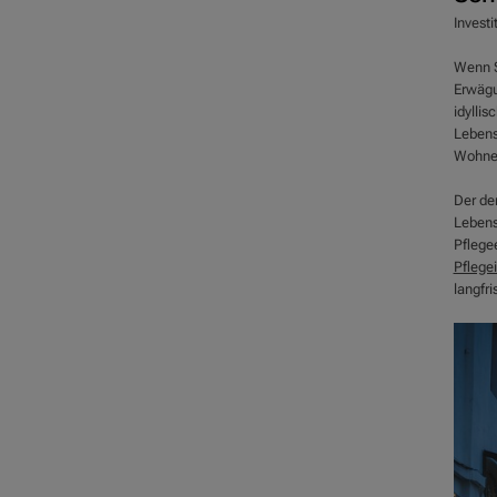
Investi
Wenn Si
Erwägu
idylli
Lebens
Wohne
Der de
Lebens
Pflege
Pflege
langfri