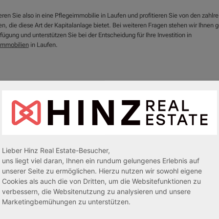
eren Sie also in eine Pflegeimmobilie in Laufen und profitieren Sie von den zahlr
en, die diese Art der Kapitalanlage bietet. Bei weiteren Fragen stehen wir Ihnen 
fügung und unterstützen Sie bei der Entscheidung für Ihre Investition in
immobilien
in Laufen.
Lieber Hinz Real Estate-Besucher,
uns liegt viel daran, Ihnen ein rundum gelungenes Erlebnis auf
unserer Seite zu ermöglichen. Hierzu nutzen wir sowohl eigene
Cookies als auch die von Dritten, um die Websitefunktionen zu
egeapartments
Senioren-/Betreutes Wohnen
verbessern, die Websitenutzung zu analysieren und unsere
Marketingbemühungen zu unterstützen.
sive 5,00 %
Sofortmiete
AfA Lineare 5,00 %
Sofor