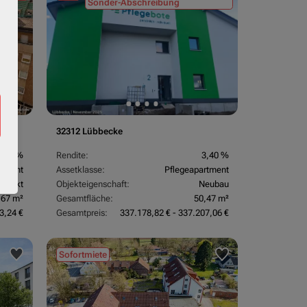
Sonder-Abschreibung
32312 Lübbecke
3,70 %
Rendite:
3,40 %
rtment
Assetklasse:
Pflegeapartment
objekt
Objekteigenschaft:
Neubau
,67 m²
Gesamtfläche:
50,47 m²
3,24 €
Gesamtpreis:
337.178,82 € - 337.207,06 €
Sofortmiete