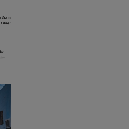
 Sie in
t ihrer
ohe
rkt