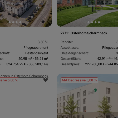
27711 Osterholz-Scharmbeck
3,50 %
Rendite:
:
Pflegeapartment
Assetklasse:
Pflegeapa
schaft:
Bestandsobjekt
Objekteigenschaft:
N
he:
50,95 m² - 56,21 m²
Gesamtfläche:
42,91 m² - 46
:
324.754,29 € - 358.289,14 €
Gesamtpreis:
227.760,00 € - 244.86
sive 5,00 %
AfA Degressive 5,00 %