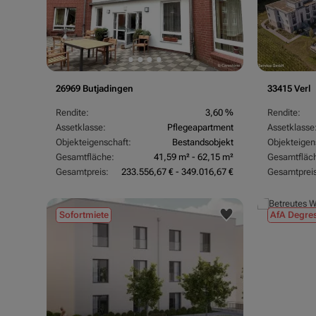
26969 Butjadingen
33415 Verl
Rendite:
3,60 %
Rendite:
Assetklasse:
Pflegeapartment
Assetklasse
Objekteigenschaft:
Bestandsobjekt
Objekteigen
Gesamtfläche:
41,59 m² - 62,15 m²
Gesamtfläc
Gesamtpreis:
233.556,67 € - 349.016,67 €
Gesamtpreis
Sofortmiete
AfA Degres