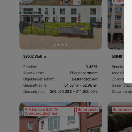
(Sondergu
32602 Vlotho
53840 Trois
Rendite:
3,42 %
Rendite:
Assetklasse:
Pflegeapartment
Assetklasse
Objekteigenschaft:
Bestandsobjekt
Objekteigen
Gesamtfläche:
54,53 m² - 62,96 m²
Gesamtfläc
Gesamtpreis:
269.570,00 € – 311.250,00 €
Gesamtpreis
AfA Lineare 5,00 %
Sofortmiete
Sofortmiet
(Sondergutachten)