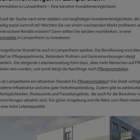
immobilien in Lampertheim – Eine lukrative Investitionsmöglichkeit
d auf der Suche nach einer stabilen und langfristigen Investmentmöglichkeit, die
zeitig sozial wertvoll ist? Möchten Sie von einem wachsenden Markt profitieren u
eine sichere Rendite erzielen? Dann sollten Sie darüber nachdenken, in eine
immobilie
in Lampertheim zu investieren.
mografische Wandel ist auch in Lampertheim spürbar. Die Bevölkerung wird älte
darf an Pflegeapartments, Betreutem Wohnen und Seniorenwohnungen steigt
uierlich. Die steigende Lebenserwartung führt dazu, dass mehr Menschen auf Pf
esen sein werden, und somit steigt die Nachfrage nach
Pflegeimmobilien
.
ist Lampertheim ein attraktiver Standort für
Pflegeimmobilien
? Die Stadt verfüg
oderne Infrastruktur und eine gute Verkehrsanbindung. Zudem gibt es zahlreiche
fsmöglichkeiten, Restaurants und Freizeitangebote, die auch für die Bewohner v
einrichtungen attraktiv sind. Die grüne Umgebung und die Nähe zum Rhein biete
eine hohe Lebensqualität.