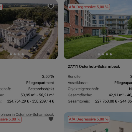
e
AfA Degressive 5,00 %
27711 Osterholz-Scharmbeck
3,50 %
Rendite:
:
Pflegeapartment
Assetklasse:
Pflegeapa
schaft:
Bestandsobjekt
Objekteigenschaft:
N
he:
50,95 m² - 56,21 m²
Gesamtfläche:
42,91 m² - 46
:
324.754,29 € - 358.289,14 €
Gesamtpreis:
227.760,00 € - 244.86
sive 5,00 %
AfA Degressive 5,00 %