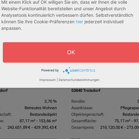
Mit einem Klick auf OK willigen Sie ein, dass wir Ihnen die volle
Website-Funktionalität bereitstellen und unser Angebot durch
egeapartments
Senioren-/Betreutes Wohnen
Analysetools kontinuierlich verbessern dürfen. Selbstverständlich
können Sie Ihre Cookie-Präferenzen
hier
jederzeit individuell
anpassen.
sive 5,00 %
Sofortmiete
AfA Lineare 5,00 %
Sofor
tachten)
(Sondergutachten)
OK
Powered by
Impressum
|
Datenschutzbestimmungen
dorf
53840 Troisdorf
3,70 %
Rendite:
:
Betreutes Wohnen
Assetklasse:
Pflegeapa
schaft:
Bestandsobjekt
Objekteigenschaft:
Bestands
he:
87,17 m² - 153,66 m²
Gesamtfläche:
75,17 m² - 97
:
243.651,89 € - 429.392,43 €
Gesamtpreis:
210.120,00 € - 273.00