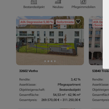
Bestandsobjekt
Neubau
Pflegeimmobilien
Pfl
AfA Degressive 5,00 %
Sofortmiete
AfA Degres
(Sondergu
32602 Vlotho
53840 Trois
Rendite:
3,42 %
Rendite:
Assetklasse:
Pflegeapartment
Assetklasse
Objekteigenschaft:
Bestandsobjekt
Objekteigen
Gesamtfläche:
54,53 m² - 62,96 m²
Gesamtfläc
Gesamtpreis:
269.570,00 € – 311.250,00 €
Gesamtpreis