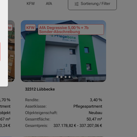
Sortierung / Filter
KFW
AfA
tmiete
KFW
AfA Degressive 5,00 % + 7b
Sonder-Abschreibung
32312 Lübbecke
3,70 %
Rendite:
3,40 %
rtment
Assetklasse:
Pflegeapartment
objekt
Objekteigenschaft:
Neubau
,67 m²
Gesamtfläche:
50,47 m²
3,24 €
Gesamtpreis:
337.178,82 € - 337.207,06 €