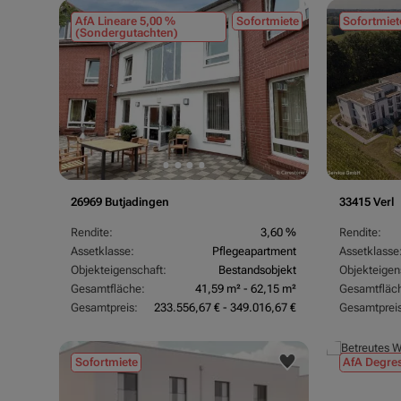
AfA Lineare 5,00 %
Sofortmiete
Sofortmiet
(Sondergutachten)
26969 Butjadingen
33415 Verl
Rendite:
3,60 %
Rendite:
Assetklasse:
Pflegeapartment
Assetklasse
Objekteigenschaft:
Bestandsobjekt
Objekteigen
Gesamtfläche:
41,59 m² - 62,15 m²
Gesamtfläc
Gesamtpreis:
233.556,67 € - 349.016,67 €
Gesamtpreis
Sofortmiete
AfA Degres