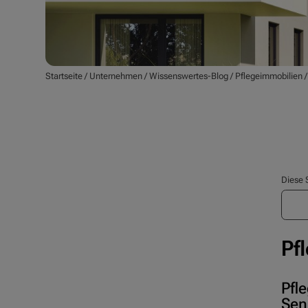
Startseite
/
Unternehmen
/
Wissenswertes-Blog
/
Pflegeimmobilien
Diese 
Pf
Pfl
Sen