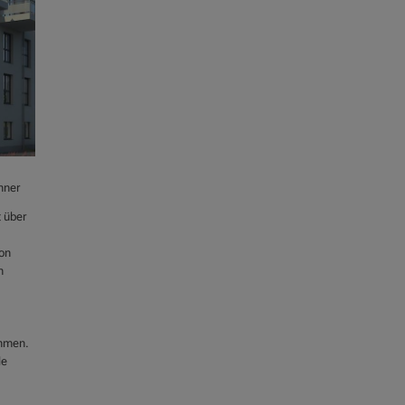
hner
t über
on
n
ehmen.
le