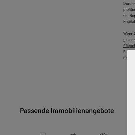
Durch 
profiti
der Reg
Kapital
Wenn Si
gleichz
Pflege
Fragen
einer
P
Passende Immobilienangebote