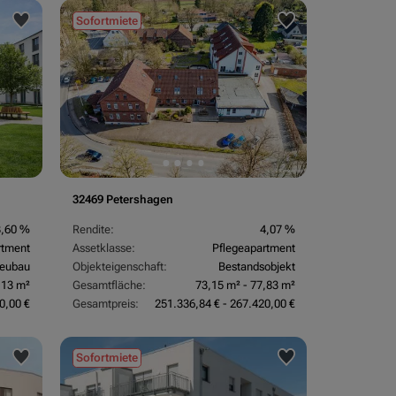
Sofortmiete
32469 Petershagen
3,60 %
Rendite:
4,07 %
rtment
Assetklasse:
Pflegeapartment
eubau
Objekteigenschaft:
Bestandsobjekt
,13 m²
Gesamtfläche:
73,15 m² - 77,83 m²
0,00 €
Gesamtpreis:
251.336,84 € - 267.420,00 €
Sofortmiete