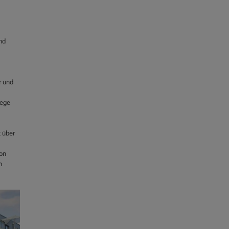
nd
r und
lege
t über
on
n