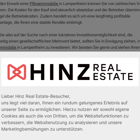
den Erwerb einer
Pflegeimmobilie
in Lampertheim können Sie von zahlreichen Vo
eren. Die Kosten für den Kauf sind steuerlich absetzbar und der Betreiber übernim
el die Betriebskosten. Zudem handelt es sich um eine langfristig profitable
anlage, die Ihnen eine stabile Rendite einbringt.
e also auf der Suche nach einer lukrativen Investitionsmöglichkeit sind, die
eitig einen gesellschaftlichen Mehrwert bietet, sollten Sie in Erwägung ziehen, i
immobilie
in Lampertheim zu investieren. Wir beraten Sie gerne und stehen Ihnen
 zur Verfügung. Kontaktieren Sie uns noch heute und sichern Sie sich Ihre Zukun
flegeimmobilie
in Lampertheim.
Lieber Hinz Real Estate-Besucher,
uns liegt viel daran, Ihnen ein rundum gelungenes Erlebnis auf
unserer Seite zu ermöglichen. Hierzu nutzen wir sowohl eigene
Cookies als auch die von Dritten, um die Websitefunktionen zu
verbessern, die Websitenutzung zu analysieren und unsere
Marketingbemühungen zu unterstützen.