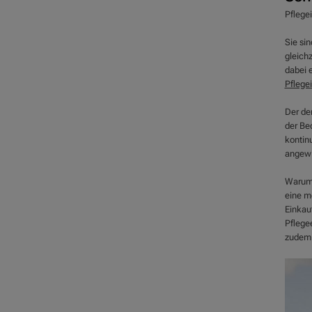
Pflege
Sie sin
gleich
dabei 
Pflege
Der de
der Be
kontin
angewi
Warum 
eine m
Einkau
Pflege
zudem 