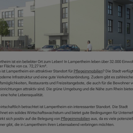
theim ist ein beliebter Ort zum Leben! In Lampertheim leben über 32.000 Einwo
ner Fläche von ca. 72,27 km².
ist Lampertheim ein attraktiver Standort für
Pflegeimmobilien
? Die Stadt verfüg
oderne Infrastruktur und eine gute Verkehrsanbindung. Zudem gibt es zahlreiche
fsmöglichkeiten, Restaurants und Freizeitangebote, die auch für die Bewohner v
einrichtungen attraktiv sind. Die grüne Umgebung und die Nähe zum Rhein biete
eine hohe Lebensqualität.
rtschaftlich betrachtet ist Lampertheim ein interessanter Standort. Die Stadt
chnet ein solides Wirtschaftswachstum und bietet gute Bedingungen für Untern
rkt sich positiv auf die Belegung von
Pflegeimmobilien
aus, da es viele potenziel
er gibt, die in Lampertheim ihren Lebensabend verbringen möchten.