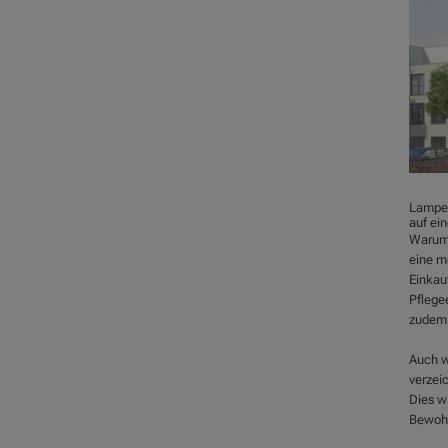
Lamper
auf ei
Warum 
eine m
Einkau
Pflege
zudem 
Auch wi
verzei
Dies wi
Bewohn