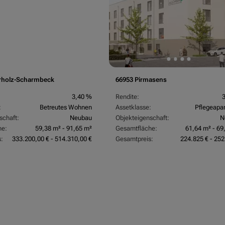
rholz-Scharmbeck
66953 Pirmasens
3,40 %
Rendite:
:
Betreutes Wohnen
Assetklasse:
Pflegeapa
schaft:
Neubau
Objekteigenschaft:
N
he:
59,38 m² - 91,65 m²
Gesamtfläche:
61,64 m² - 69
:
333.200,00 € - 514.310,00 €
Gesamtpreis:
224.825 € - 252