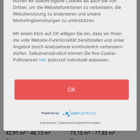
nutzen wir sowohl eigene Cookies als auch die von
AfA Degressive 5,00 %
Sofortmiete
Dritten, um die Websitefunktionen zu verbessern, die
Websitenutzung zu analysieren und unsere
Marketingbemühungen zu unterstützen.
Mit einem Klick auf OK willigen Sie ein, dass wir Ihnen
die volle Website-Funktionalität bereitstellen und unser
Angebot durch Analysetools kontinuierlich verbessern
dürfen. Selbstverständlich können Sie Ihre Cookie-
Präferenzen
hier
jederzeit individuell anpassen.
27711 Osterholz-Scharmbeck
32469 Petershagen
Rendite:
Rendite:
3,60 %
4,07 %
OK
Assetklasse:
Assetklasse:
Pflegeapartment
Pflegeapartment
Objekteigenschaft:
Objekteigenschaft:
Powered by
Neubau
Bestandsobjekt
Impressum
|
Datenschutzbestimmungen
Gesamtfläche:
Gesamtfläche:
42,91 m² - 46,13 m²
73,15 m² - 77,83 m²