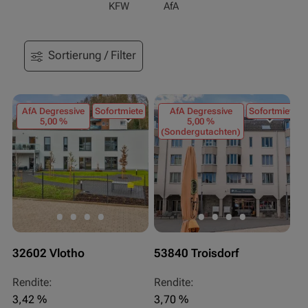
KFW
AfA
Sortierung / Filter
AfA Degressive
Sofortmiete
AfA Degressive
Sofortmiete
5,00 %
5,00 %
(Sondergutachten)
32602 Vlotho
53840 Troisdorf
Rendite:
Rendite:
3,42 %
3,70 %