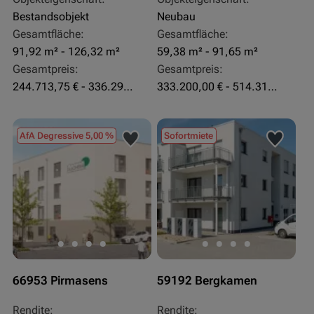
Bestandsobjekt
Neubau
Gesamtfläche:
Gesamtfläche:
91,92 m² - 126,32 m²
59,38 m² - 91,65 m²
Gesamtpreis:
Gesamtpreis:
244.713,75 € - 336.292 €
333.200,00 € - 514.310,00 €
AfA Degressive 5,00 %
Sofortmiete
66953 Pirmasens
59192 Bergkamen
Rendite:
Rendite: