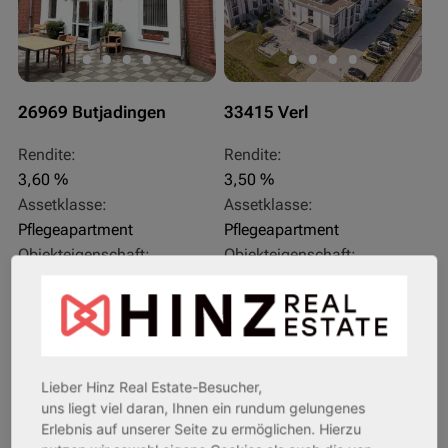
26969 Butjadingen
33415 Verl
Rendite:
Rendite:
3,60 %
3,50 %
Assetklasse:
Assetklasse:
Pflegeapartment
Pflegeapartment
Objekteigenschaft:
Objekteigenschaft:
Bestandsobjekt
Bestandsobjekt
Gesamtfläche:
Gesamtfläche:
41,59 m² - 62,15 m²
50,95 m² - 56,21 m²
Gesamtpreis:
Gesamtpreis:
233.556,67 € - 349.016,67 €
324.754,29 € - 358.289,14 €
Lieber Hinz Real Estate-Besucher,
uns liegt viel daran, Ihnen ein rundum gelungenes
Erlebnis auf unserer Seite zu ermöglichen. Hierzu