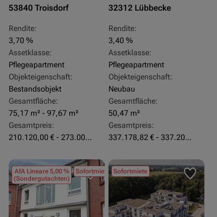
53840 Troisdorf
32312 Lübbecke
Rendite:
Rendite:
3,70 %
3,40 %
Assetklasse:
Assetklasse:
Pflegeapartment
Pflegeapartment
Objekteigenschaft:
Objekteigenschaft:
Bestandsobjekt
Neubau
Gesamtfläche:
Gesamtfläche:
75,17 m² - 97,67 m²
50,47 m²
Gesamtpreis:
Gesamtpreis:
210.120,00 € - 273.003,24 €
337.178,82 € - 337.207,06 €
AfA Lineare 5,00 %
Sofortmiete
Sofortmiete
(Sondergutachten)