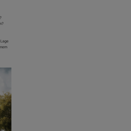
?
en?
e Lage
einem