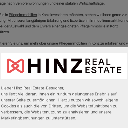
age nach Seniorenwohnungen und einer stabilen Wirtschaftslage.
ie in
Pflegeimmobilien
in Konz investieren möchten, stehen wir Ihnen gerne zur
ung. Mit unserer langjährigen Erfahrung und Expertise im Immobilienmarkt könne
bei der Auswahl und dem Erwerb einer geeigneten Pflegeimmobilie in Konz
tützen.
tieren Sie uns, um mehr über unsere
Pflegeimmobilien
in Konz zu erfahren und w
ser lukrativen Anlagemöglichkeit profitieren können. Wir stehen Ihnen jederzeit 
ung und beraten Sie gerne bei der Auswahl und dem Kauf einer Pflegeimmobilie 
nvestieren Sie jetzt in die Zukunft mit einer Pflegeimmobilie in Konz!
Lieber Hinz Real Estate-Besucher,
uns liegt viel daran, Ihnen ein rundum gelungenes Erlebnis auf
unserer Seite zu ermöglichen. Hierzu nutzen wir sowohl eigene
Cookies als auch die von Dritten, um die Websitefunktionen zu
verbessern, die Websitenutzung zu analysieren und unsere
Marketingbemühungen zu unterstützen.