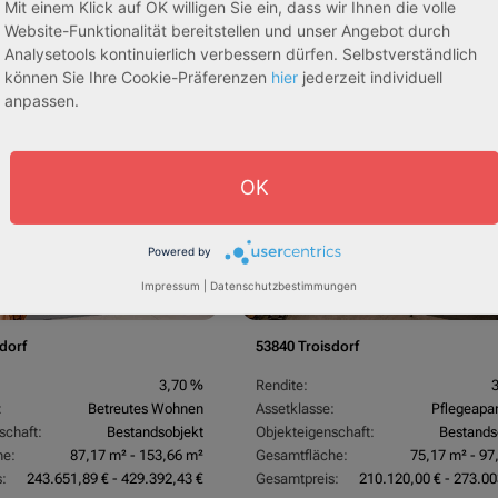
Mit einem Klick auf OK willigen Sie ein, dass wir Ihnen die volle
Website-Funktionalität bereitstellen und unser Angebot durch
Analysetools kontinuierlich verbessern dürfen. Selbstverständlich
egeapartments
Senioren-/Betreutes Wohnen
können Sie Ihre Cookie-Präferenzen
hier
jederzeit individuell
anpassen.
sive 5,00 %
Sofortmiete
AfA Lineare 5,00 %
Sofor
tachten)
(Sondergutachten)
OK
Powered by
Impressum
|
Datenschutzbestimmungen
dorf
53840 Troisdorf
3,70 %
Rendite:
:
Betreutes Wohnen
Assetklasse:
Pflegeapa
schaft:
Bestandsobjekt
Objekteigenschaft:
Bestands
he:
87,17 m² - 153,66 m²
Gesamtfläche:
75,17 m² - 97
:
243.651,89 € - 429.392,43 €
Gesamtpreis:
210.120,00 € - 273.00