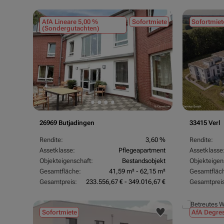
AfA Lineare 5,00 %
Sofortmiete
Sofortmiet
(Sondergutachten)
26969 Butjadingen
33415 Verl
Rendite:
3,60 %
Rendite:
Assetklasse:
Pflegeapartment
Assetklasse
Objekteigenschaft:
Bestandsobjekt
Objekteigen
Gesamtfläche:
41,59 m² - 62,15 m²
Gesamtfläc
Gesamtpreis:
233.556,67 € - 349.016,67 €
Gesamtpreis
Sofortmiete
AfA Degres