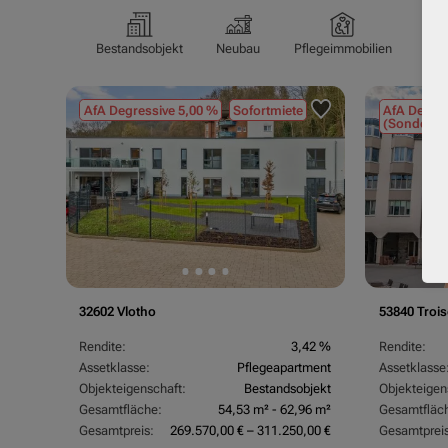
Bestandsobjekt
Neubau
Pflegeimmobilien
Pfl
AfA Degressive 5,00 %
Sofortmiete
AfA Degres
(Sondergu
32602 Vlotho
53840 Trois
Rendite:
3,42 %
Rendite:
Assetklasse:
Pflegeapartment
Assetklasse
Objekteigenschaft:
Bestandsobjekt
Objekteigen
Gesamtfläche:
54,53 m² - 62,96 m²
Gesamtfläc
Gesamtpreis:
269.570,00 € – 311.250,00 €
Gesamtpreis