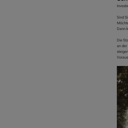
Investi
Sind S
Möchte
Dann k
Die Sta
an der 
steige
Vorauss