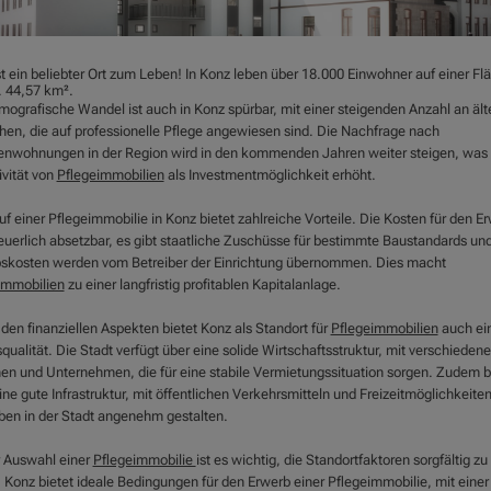
st ein beliebter Ort zum Leben! In Konz leben über 18.000 Einwohner auf einer Fl
. 44,57 km².
mografische Wandel ist auch in Konz spürbar, mit einer steigenden Anzahl an ält
en, die auf professionelle Pflege angewiesen sind. Die Nachfrage nach
enwohnungen in der Region wird in den kommenden Jahren weiter steigen, was 
ivität von
Pflegeimmobilien
als Investmentmöglichkeit erhöht.
f einer Pflegeimmobilie in Konz bietet zahlreiche Vorteile. Die Kosten für den E
teuerlich absetzbar, es gibt staatliche Zuschüsse für bestimmte Baustandards und
bskosten werden vom Betreiber der Einrichtung übernommen. Dies macht
immobilien
zu einer langfristig profitablen Kapitalanlage.
den finanziellen Aspekten bietet Konz als Standort für
Pflegeimmobilien
auch ei
ualität. Die Stadt verfügt über eine solide Wirtschaftsstruktur, mit verschieden
en und Unternehmen, die für eine stabile Vermietungssituation sorgen. Zudem b
ne gute Infrastruktur, mit öffentlichen Verkehrsmitteln und Freizeitmöglichkeiten
ben in der Stadt angenehm gestalten.
r Auswahl einer
Pflegeimmobilie
ist es wichtig, die Standortfaktoren sorgfältig zu
. Konz bietet ideale Bedingungen für den Erwerb einer Pflegeimmobilie, mit eine