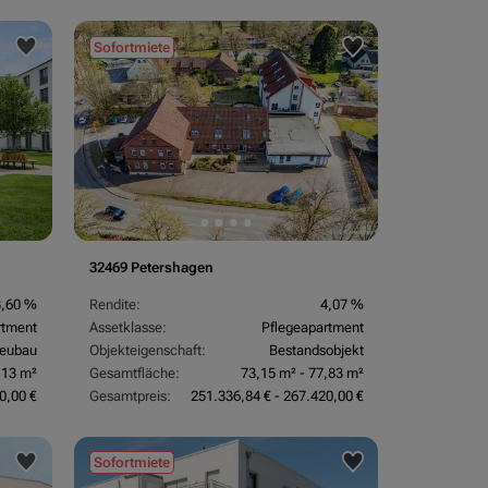
Sofortmiete
32469 Petershagen
3,60 %
Rendite:
4,07 %
rtment
Assetklasse:
Pflegeapartment
eubau
Objekteigenschaft:
Bestandsobjekt
,13 m²
Gesamtfläche:
73,15 m² - 77,83 m²
0,00 €
Gesamtpreis:
251.336,84 € - 267.420,00 €
Sofortmiete