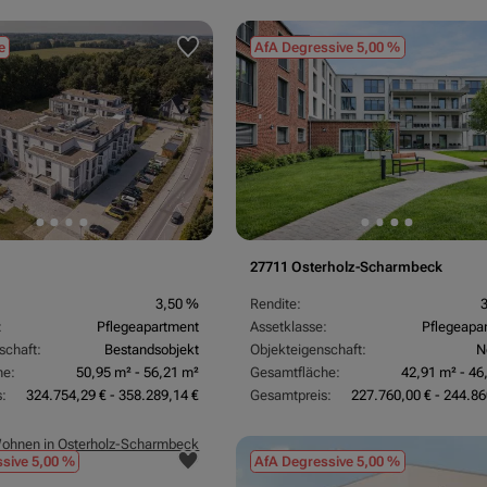
e
AfA Degressive 5,00 %
27711 Osterholz-Scharmbeck
3,50 %
Rendite:
:
Pflegeapartment
Assetklasse:
Pflegeapa
schaft:
Bestandsobjekt
Objekteigenschaft:
N
he:
50,95 m² - 56,21 m²
Gesamtfläche:
42,91 m² - 46
:
324.754,29 € - 358.289,14 €
Gesamtpreis:
227.760,00 € - 244.86
sive 5,00 %
AfA Degressive 5,00 %