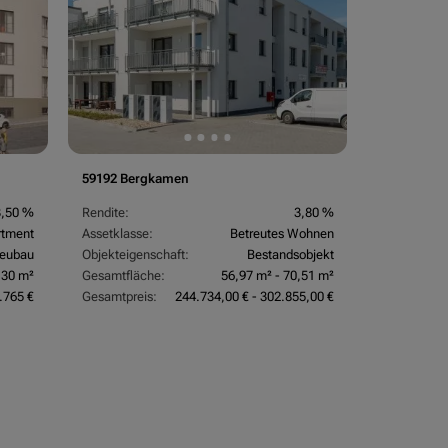
59192 Bergkamen
3,50 %
Rendite:
3,80 %
rtment
Assetklasse:
Betreutes Wohnen
eubau
Objekteigenschaft:
Bestandsobjekt
,30 m²
Gesamtfläche:
56,97 m² - 70,51 m²
.765 €
Gesamtpreis:
244.734,00 € - 302.855,00 €