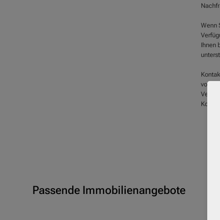
Nachfr
Wenn S
Verfüg
Ihnen 
unters
Kontak
von die
Verfüg
Konz. I
Passende Immobilienangebote