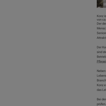
Konz i
von ca
Der de
Mensch
Senior
Attrakt
Der Kau
sind s
Betrie
Pflege
Neben 
Lebensq
Branch
Konz ei
das Le
Bei de
prüfen