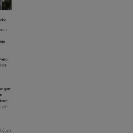
äche
eren
die
rwerb
 die
ne gute
en
ietet
, die
r hohen