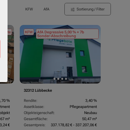
Sortierung / Filter
KFW
AfA
tmiete
KFW
AfA Degressive 5,00 % + 7b
Sonder-Abschreibung
32312 Lübbecke
3,70 %
Rendite:
3,40 %
rtment
Assetklasse:
Pflegeapartment
objekt
Objekteigenschaft:
Neubau
,67 m²
Gesamtfläche:
50,47 m²
3,24 €
Gesamtpreis:
337.178,82 € - 337.207,06 €