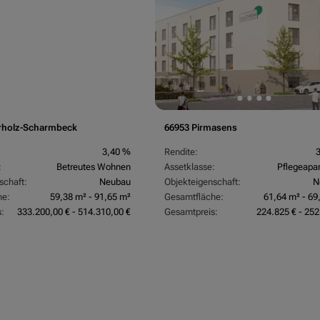
rholz-Scharmbeck
66953 Pirmasens
3,40 %
Rendite:
:
Betreutes Wohnen
Assetklasse:
Pflegeapa
schaft:
Neubau
Objekteigenschaft:
N
he:
59,38 m² - 91,65 m²
Gesamtfläche:
61,64 m² - 69
:
333.200,00 € - 514.310,00 €
Gesamtpreis:
224.825 € - 252