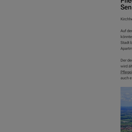
Pfl
Sen
Kirchhe
Auf de
könnte
Stadt 
Apartm
Der de
wird äl
Pflege
auch e