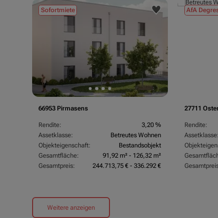
Sofortmiete
AfA Degres
66953 Pirmasens
27711 Oste
Rendite:
3,20 %
Rendite:
Assetklasse:
Betreutes Wohnen
Assetklasse
Objekteigenschaft:
Bestandsobjekt
Objekteigen
Gesamtfläche:
91,92 m² - 126,32 m²
Gesamtfläc
Gesamtpreis:
244.713,75 € - 336.292 €
Gesamtpreis
Weitere anzeigen