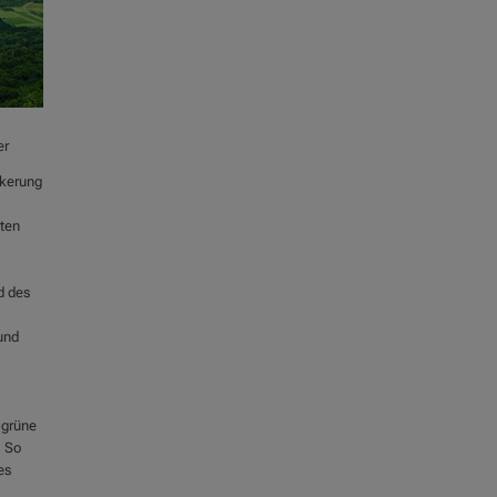
er
lkerung
sten
d des
und
 grüne
. So
es