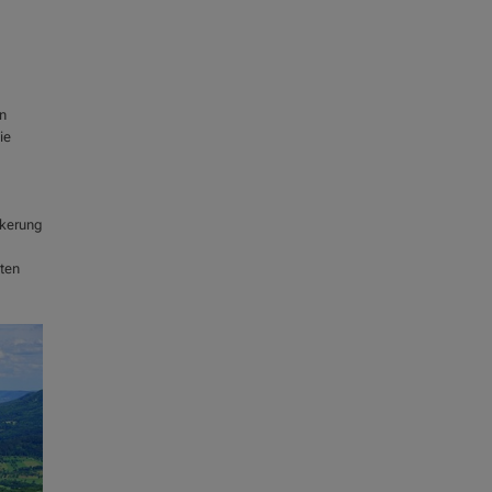
n
ie
lkerung
sten