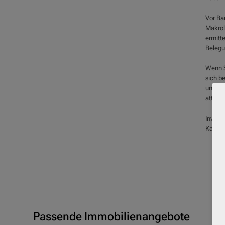
Vor Ba
Makrol
ermitt
Belegu
Wenn S
sich b
unters
attrakt
Investi
Kapita
Passende Immobilienangebote