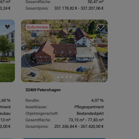
,67 m²
Gesamtfläche:
50,47 m²
3,24 €
Gesamtpreis:
337.178,82 € - 337.207,06 €
Sofortmiete
32469 Petershagen
3,60 %
Rendite:
4,07 %
rtment
Assetklasse:
Pflegeapartment
eubau
Objekteigenschaft:
Bestandsobjekt
,13 m²
Gesamtfläche:
73,15 m² - 77,83 m²
0,00 €
Gesamtpreis:
251.336,84 € - 267.420,00 €