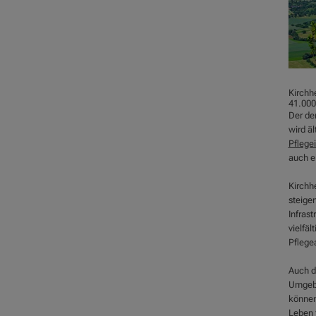
Kirchhe
41.000
Der de
wird äl
Pflege
auch e
Kirchhe
steige
Infrast
vielfäl
Pflege
Auch di
Umgebu
könne
Leben 