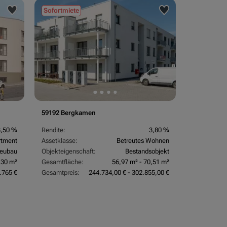
Sofortmiete
59192 Bergkamen
3,50 %
Rendite:
3,80 %
rtment
Assetklasse:
Betreutes Wohnen
eubau
Objekteigenschaft:
Bestandsobjekt
,30 m²
Gesamtfläche:
56,97 m² - 70,51 m²
.765 €
Gesamtpreis:
244.734,00 € - 302.855,00 €