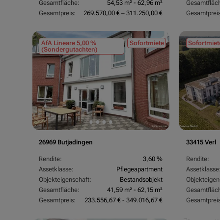
Gesamtfläche:
54,53 m² - 62,96 m²
Gesamtfläc
Gesamtpreis:
269.570,00 € – 311.250,00 €
Gesamtpreis
AfA Lineare 5,00 %
Sofortmiete
Sofortmiet
(Sondergutachten)
26969 Butjadingen
33415 Verl
Rendite:
3,60 %
Rendite:
Assetklasse:
Pflegeapartment
Assetklasse
Objekteigenschaft:
Bestandsobjekt
Objekteigen
Gesamtfläche:
41,59 m² - 62,15 m²
Gesamtfläc
Gesamtpreis:
233.556,67 € - 349.016,67 €
Gesamtpreis