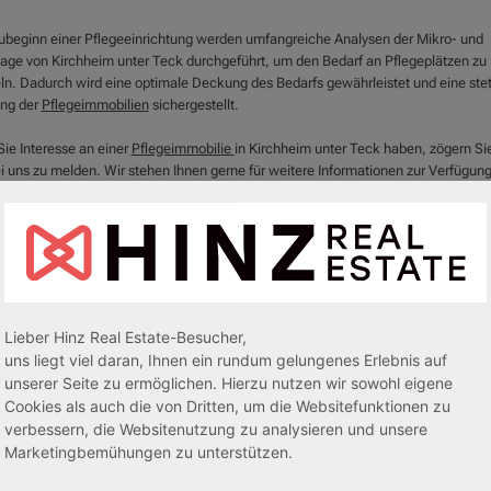
ubeginn einer Pflegeeinrichtung werden umfangreiche Analysen der Mikro- und
age von Kirchheim unter Teck durchgeführt, um den Bedarf an Pflegeplätzen zu
eln. Dadurch wird eine optimale Deckung des Bedarfs gewährleistet und eine ste
ng der
Pflegeimmobilien
sichergestellt.
ie Interesse an einer
Pflegeimmobilie
in Kirchheim unter Teck haben, zögern Sie
ei uns zu melden. Wir stehen Ihnen gerne für weitere Informationen zur Verfügun
tützen Sie bei allen Fragen rund um den Erwerb einer
Pflegeimmobilie
in dieser
iven Stadt.
eren Sie jetzt in die Zukunft und sichern Sie sich eine rentable und sozial wertvol
lanlage in Kirchheim unter Teck!
Lieber Hinz Real Estate-Besucher,
uns liegt viel daran, Ihnen ein rundum gelungenes Erlebnis auf
unserer Seite zu ermöglichen. Hierzu nutzen wir sowohl eigene
Cookies als auch die von Dritten, um die Websitefunktionen zu
verbessern, die Websitenutzung zu analysieren und unsere
Marketingbemühungen zu unterstützen.