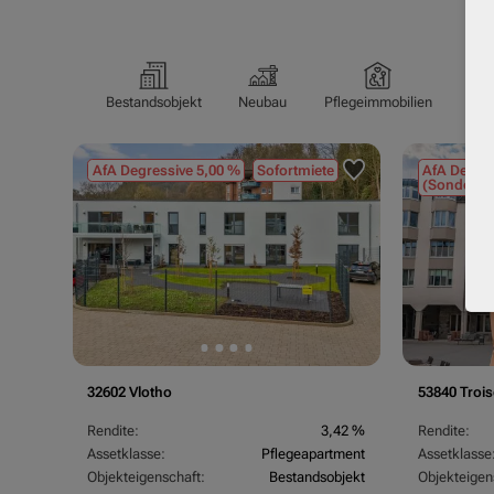
Bestandsobjekt
Neubau
Pflegeimmobilien
Pfl
AfA Degressive 5,00 %
Sofortmiete
AfA Degres
(Sondergu
32602 Vlotho
53840 Trois
Rendite:
3,42 %
Rendite:
Assetklasse:
Pflegeapartment
Assetklasse
Objekteigenschaft:
Bestandsobjekt
Objekteigen