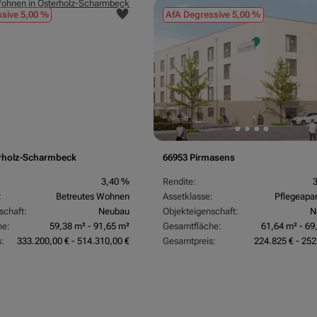
sive 5,00 %
AfA Degressive 5,00 %
rholz-Scharmbeck
66953 Pirmasens
3,40 %
Rendite:
:
Betreutes Wohnen
Assetklasse:
Pflegeapa
schaft:
Neubau
Objekteigenschaft:
N
he:
59,38 m² - 91,65 m²
Gesamtfläche:
61,64 m² - 69
:
333.200,00 € - 514.310,00 €
Gesamtpreis:
224.825 € - 252