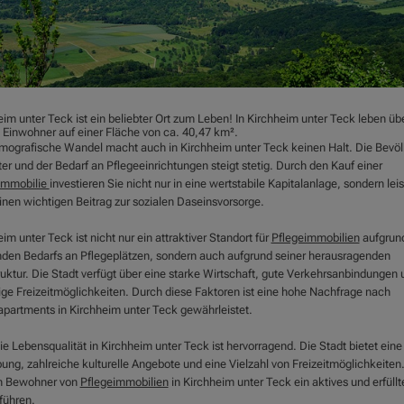
im unter Teck ist ein beliebter Ort zum Leben! In Kirchheim unter Teck leben üb
 Einwohner auf einer Fläche von ca. 40,47 km².
mografische Wandel macht auch in Kirchheim unter Teck keinen Halt. Die Bevö
ter und der Bedarf an Pflegeeinrichtungen steigt stetig. Durch den Kauf einer
immobilie
investieren Sie nicht nur in eine wertstabile Kapitalanlage, sondern lei
inen wichtigen Beitrag zur sozialen Daseinsvorsorge.
im unter Teck ist nicht nur ein attraktiver Standort für
Pflegeimmobilien
aufgrun
nden Bedarfs an Pflegeplätzen, sondern auch aufgrund seiner herausragenden
ruktur. Die Stadt verfügt über eine starke Wirtschaft, gute Verkehrsanbindungen 
tige Freizeitmöglichkeiten. Durch diese Faktoren ist eine hohe Nachfrage nach
apartments in Kirchheim unter Teck gewährleistet.
e Lebensqualität in Kirchheim unter Teck ist hervorragend. Die Stadt bietet eine
ng, zahlreiche kulturelle Angebote und eine Vielzahl von Freizeitmöglichkeiten
n Bewohner von
Pflegeimmobilien
in Kirchheim unter Teck ein aktives und erfüllt
führen.