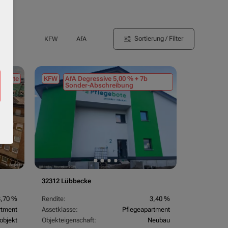
Sortierung / Filter
KFW
AfA
tmiete
KFW
AfA Degressive 5,00 % + 7b
Sonder-Abschreibung
32312 Lübbecke
3,70 %
Rendite:
3,40 %
rtment
Assetklasse:
Pflegeapartment
objekt
Objekteigenschaft:
Neubau