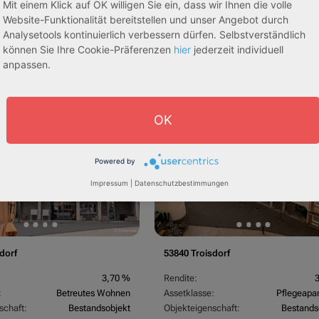
Mit einem Klick auf OK willigen Sie ein, dass wir Ihnen die volle
Website-Funktionalität bereitstellen und unser Angebot durch
Analysetools kontinuierlich verbessern dürfen. Selbstverständlich
können Sie Ihre Cookie-Präferenzen
hier
jederzeit individuell
anpassen.
egeapartments
Senioren-/Betreutes Wohnen
sive 5,00 %
Sofortmiete
AfA Lineare 5,00 %
Sofor
OK
tachten)
(Sondergutachten)
Powered by
Impressum
|
Datenschutzbestimmungen
dorf
53840 Troisdorf
3,70 %
Rendite:
:
Betreutes Wohnen
Assetklasse:
Pflegeapa
schaft:
Bestandsobjekt
Objekteigenschaft:
Bestands