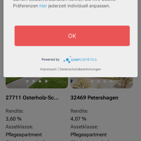
Gesamtpreis:
Gesamtpreis:
Präferenzen
hier
jederzeit individuell anpassen.
233.556,67 € - 349.016,67 €
324.754,29 € - 358.289,14 €
AfA Degressive 5,00 %
Sofortmiete
OK
Powered by
Impressum
|
Datenschutzbestimmungen
27711 Osterholz-Scharmbeck
32469 Petershagen
Rendite:
Rendite:
3,60 %
4,07 %
Assetklasse:
Assetklasse:
Pflegeapartment
Pflegeapartment